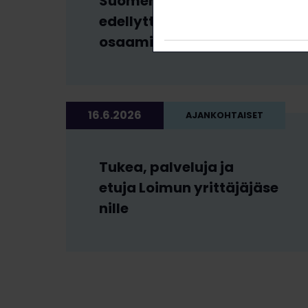
Suomen turvallisuus
edellyttää korkeatasoista
osaamista
16.6.2026
AJANKOHTAISET
Tukea, palveluja ja
etuja Loimun yrittäjäjäse
nille