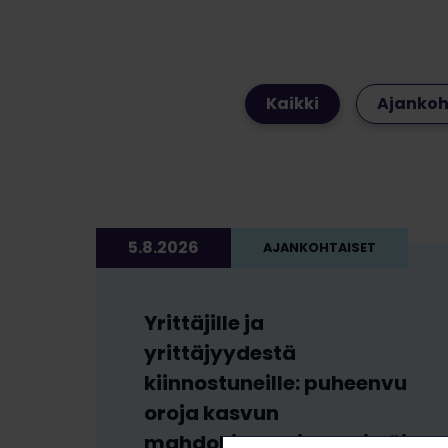
Kaikki
Ajankoh
5.8.2026
AJANKOHTAISET
Yrittäjille ja
yrittäjyydestä
kiinnostuneille: puheenvu
oroja kasvun
mahdollisuuksista Yrittäj