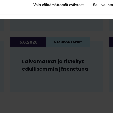
Loimun Kestävän
Vain välttämättömät evästeet
Salli valinta
tulevaisuuden ohjelma
päivitetty
15.6.2026
AJANKOHTAISET
Laivamatkat ja risteilyt
edullisemmin jäsenetuna