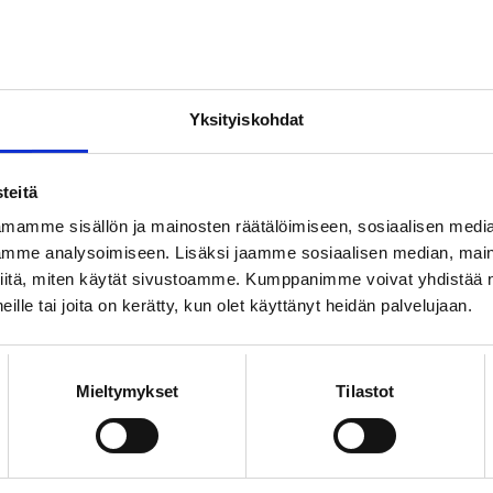
Yksityiskohdat
27.6.2026
UUTISET
teitä
Helsinki Pridessä huikea
mamme sisällön ja mainosten räätälöimiseen, sosiaalisen medi
mme analysoimiseen. Lisäksi jaamme sosiaalisen median, maino
määrä osallistujia - myös
iitä, miten käytät sivustoamme. Kumppanimme voivat yhdistää nä
loimulaisia!
 heille tai joita on kerätty, kun olet käyttänyt heidän palvelujaan.
Mieltymykset
Tilastot
23.6.2026
UUTISET