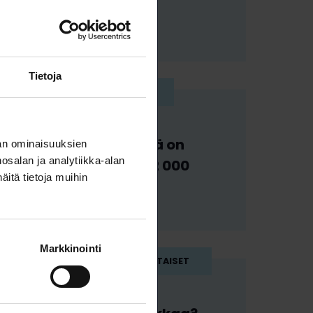
Tietoja
25.6.2026
UUTISET
Luonnontieteilijöitä on
an ominaisuuksien
salan ja analytiikka-alan
työttömänä jo yli 2 000
itä tietoja muihin
Markkinointi
18.6.2026
AJANKOHTAISET