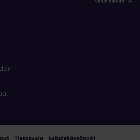
Sivun alkuun
iden
.
aa.
mat
Tietosuoja
Evästekäytännöt