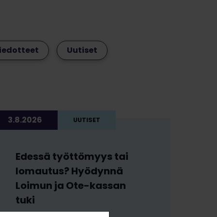
iedotteet
Uutiset
3.8.2026
UUTISET
Edessä työttömyys tai
lomautus? Hyödynnä
Loimun ja Ote-kassan
tuki