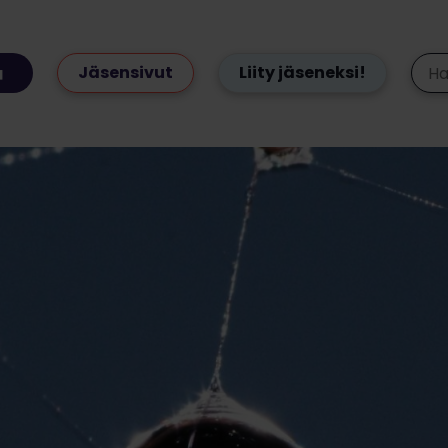
Jäsensivut
Liity jäseneksi!