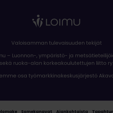
Valoisamman tulevaisuuden tekijät
mu – Luonnon-, ympäristö- ja metsätieteilijö
sekä ruoka-alan korkeakoulutettujen liitto ry
emme osa työmarkkinakeskusjärjestö Akav
elomake
Somekanavat
Ajankohtaista
Tapahtu