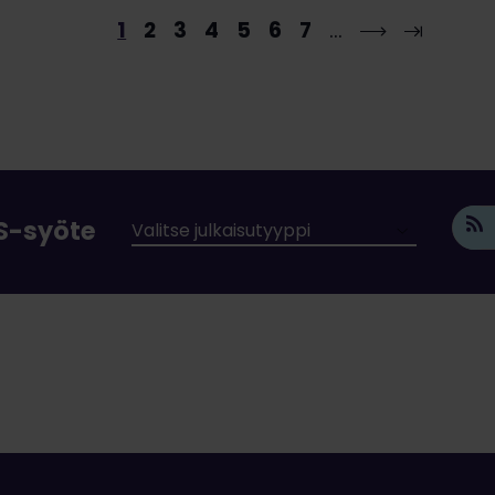
1
2
3
4
5
6
7
…
SS-syöte