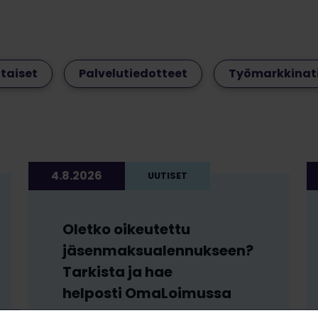
taiset
Palvelutiedotteet
Työmarkkinat
4.8.2026
UUTISET
Oletko oikeutettu
jäsenmaksualennukseen?
Tarkista ja hae
helposti OmaLoimussa