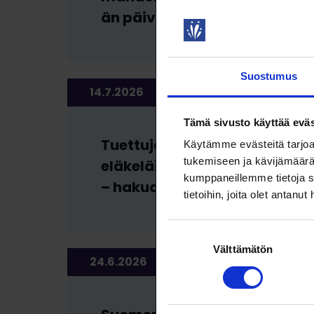
än päivänä 4.9.
Suostumus
14.7.2026
AJANKOHTAISET
Tämä sivusto käyttää eväs
Tuettuja lomia perheille,
Käytämme evästeitä tarjoa
tukemiseen ja kävijämäärä
eläkeläisille ja työttömille
kumppaneillemme tietoja s
– hakuaika käynnissä
tietoihin, joita olet antanut
Suostumuksen
Välttämätön
valinta
24.6.2026
UUTISET