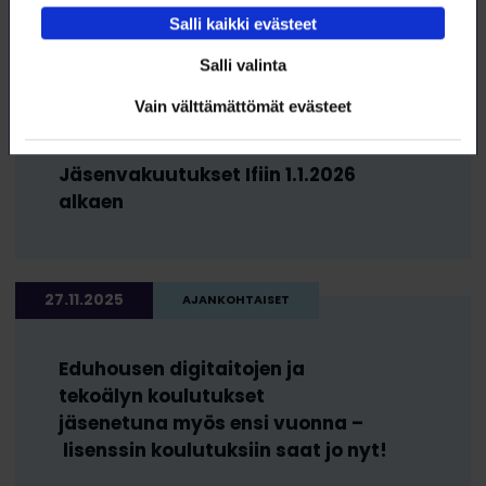
vuodenvaihteessa
Salli kaikki evästeet
Salli valinta
1.12.2025
Vain välttämättömät evästeet
PALVELUTIEDOTTEET
Jäsenvakuutukset Ifiin 1.1.2026
alkaen
27.11.2025
AJANKOHTAISET
Eduhousen digitaitojen ja
tekoälyn koulutukset
jäsenetuna myös ensi vuonna –
lisenssin koulutuksiin saat jo nyt!