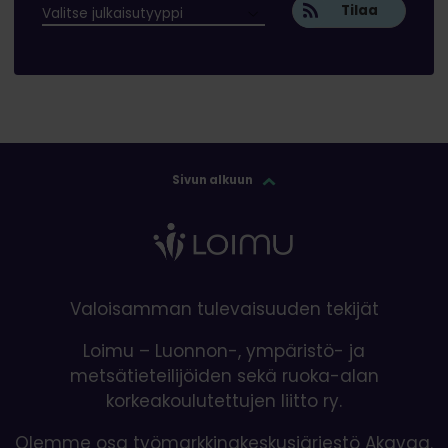
Tilaa
Sivun alkuun
Valoisamman tulevaisuuden tekijät
Loimu – Luonnon-, ympäristö- ja
metsätieteilijöiden sekä ruoka-alan
korkeakoulutettujen liitto ry.
Olemme osa työmarkkinakeskusjärjestö Akavaa.