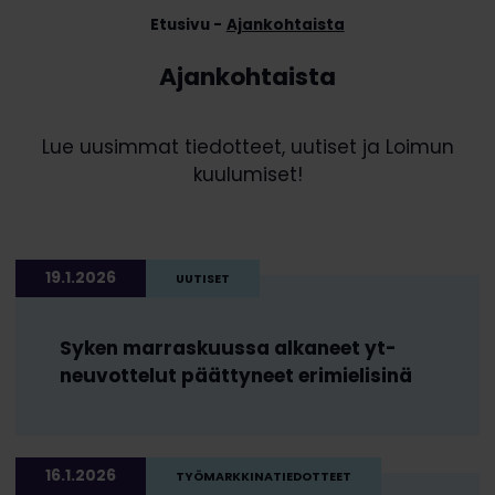
Etusivu
Ajankohtaista
Ajankohtaista
Lue uusimmat tiedotteet, uutiset ja Loimun
kuulumiset!
19.1.2026
UUTISET
Syken marraskuussa alkaneet yt-
neuvottelut päättyneet erimielisinä
16.1.2026
TYÖMARKKINATIEDOTTEET