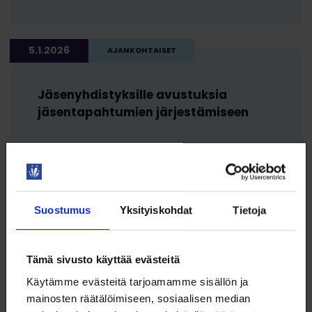
5.1.2026
AJANKOHTAISET
Jäsenyhdistyksille avustuksia
jäsentapahtumien järjestämiseen
16.12.2025
UUTISET
Suostumus
Yksityiskohdat
Tietoja
Työmarkkinatutkimuksen
ensimmäiset tulokset
Tämä sivusto käyttää evästeitä
Käytämme evästeitä tarjoamamme sisällön ja
mainosten räätälöimiseen, sosiaalisen median
11.12.2025
UUTISET