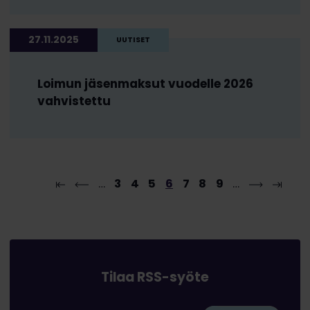
27.11.2025
UUTISET
Loimun jäsenmaksut vuodelle 2026
vahvistettu
…
3
4
5
6
7
8
9
…
Tilaa RSS-syöte