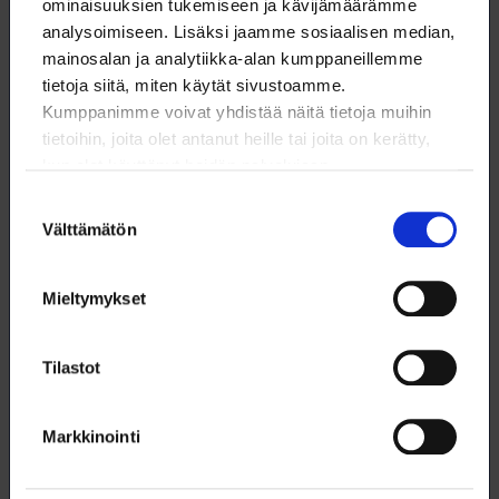
ominaisuuksien tukemiseen ja kävijämäärämme
analysoimiseen. Lisäksi jaamme sosiaalisen median,
Agronomiliitto ja Loimu yhdistyvät
mainosalan ja analytiikka-alan kumppaneillemme
vuoden 2026 alusta
tietoja siitä, miten käytät sivustoamme.
Kumppanimme voivat yhdistää näitä tietoja muihin
tietoihin, joita olet antanut heille tai joita on kerätty,
kun olet käyttänyt heidän palvelujaan.
4.12.2025
PALVELUTIEDOTTEET
Suostumuksen
Välttämätön
valinta
Uusi työttömyyskassa Ote aloittaa
1.1.2026 – verkkoasioinnissa
Mieltymykset
käyttökatko 23.–31.12.2025
Tilastot
2.12.2025
PALVELUTIEDOTTEET
Markkinointi
Näin palvelemme sinua