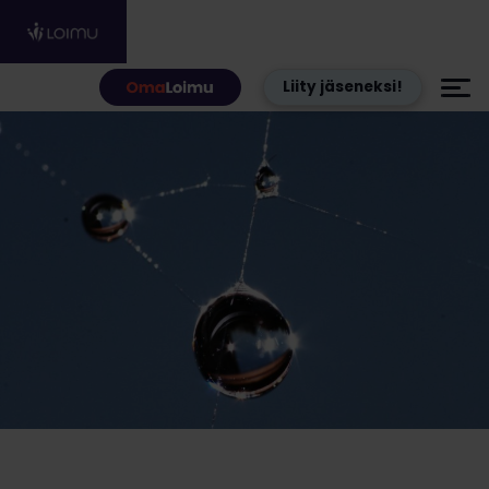
Hyppää sisältöön
Liity jäseneksi!