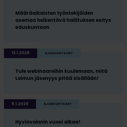
Määräaikaisten työntekijöiden
asemaa heikentävä hallituksen esitys
eduskuntaan
13.1.2026
AJANKOHTAISET
Tule webinaareihin kuulemaan, mitä
Loimun jäsenyys pitää sisällään!
8.1.2026
AJANKOHTAISET
Hyvinvoinnin vuosi alkaa!