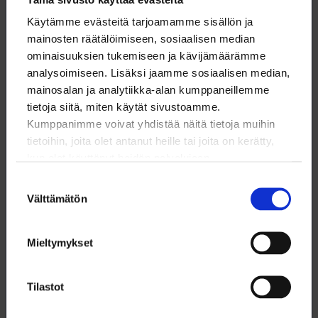
Nuuksiosta
Käytämme evästeitä tarjoamamme sisällön ja
mainosten räätälöimiseen, sosiaalisen median
ominaisuuksien tukemiseen ja kävijämäärämme
analysoimiseen. Lisäksi jaamme sosiaalisen median,
19.9.2025
UUTISET
mainosalan ja analytiikka-alan kumppaneillemme
tietoja siitä, miten käytät sivustoamme.
Agronomiliitto ja Loimu yhdistävät
Kumppanimme voivat yhdistää näitä tietoja muihin
toimintojaan
tietoihin, joita olet antanut heille tai joita on kerätty,
kun olet käyttänyt heidän palvelujaan.
Suostumuksen
Välttämätön
valinta
15.9.2025
UUTISET
Mieltymykset
Loimu Ilta-Sanomien Taloussanomat
-osiossa: Tohtorityöttömyys on
hälyttävällä tasolla – korkeasti
Tilastot
koulutettujen osaaminen hukataan