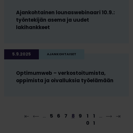
Ajankohtainen lounaswebinaari 10.9.:
työntekijän asema ja uudet
lakihankkeet
5.9.2025
AJANKOHTAISET
Optimumweb – verkostoitumista,
oppimista ja oivalluksia työelämään
…
5
6
7
8
9
1
1
…
0
1