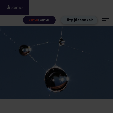
Hyppää sisältöön
Liity jäseneksi!