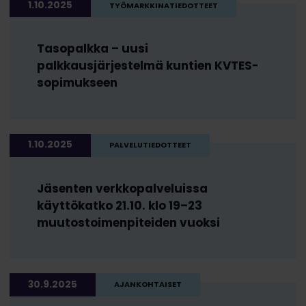
1.10.2025
TYÖMARKKINATIEDOTTEET
Tasopalkka – uusi
palkkausjärjestelmä kuntien KVTES-
sopimukseen
1.10.2025
PALVELUTIEDOTTEET
Jäsenten verkkopalveluissa
käyttökatko 21.10. klo 19–23
muutostoimenpiteiden vuoksi
30.9.2025
AJANKOHTAISET