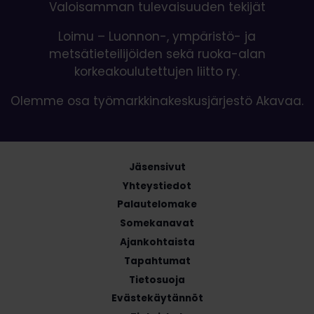
Valoisamman tulevaisuuden tekijät
Loimu – Luonnon-, ympäristö- ja
metsätieteilijöiden sekä ruoka-alan
korkeakoulutettujen liitto ry.
Olemme osa työmarkkinakeskusjärjestö Akavaa.
Jäsensivut
Yhteystiedot
Palautelomake
Somekanavat
Ajankohtaista
Tapahtumat
Tietosuoja
Evästekäytännöt