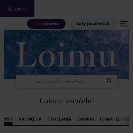
Hyppää sisältöön
Liity jäseneksi!
Loimun jäsenlehti
NYT
VALOKEILA
TYÖELÄMÄ
LOIMUA
LOIMU-LEHTI »