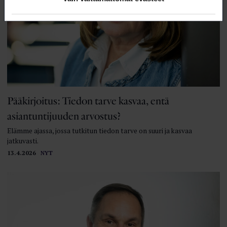
Pääkirjoitus: Tiedon tarve kasvaa, entä
asiantuntijuuden arvostus?
Elämme ajassa, jossa tutkitun tiedon tarve on suuri ja kasvaa
jatkuvasti.
13.4.2026
NYT