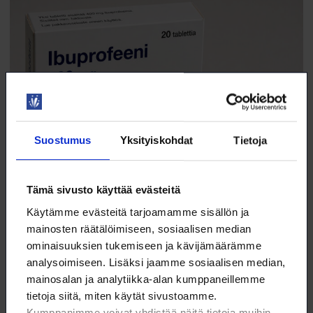
Suostumus
Yksityiskohdat
Tietoja
Tämä sivusto käyttää evästeitä
Alle prosentti potilaista testataan
Käytämme evästeitä tarjoamamme sisällön ja
HUS:ssa testattiin ensin yksittäisiä geenejä ja vuonna 2022 siirryttiin
mainosten räätälöimiseen, sosiaalisen median
niin sanottuun paneelitutkimukseen, jossa testattavilta katsotaan
kerralla kaikki tärkeimmät lääkkeisiin liittyvät geenit.
ominaisuuksien tukemiseen ja kävijämäärämme
analysoimiseen. Lisäksi jaamme sosiaalisen median,
22.5.2026
NYT
mainosalan ja analytiikka-alan kumppaneillemme
tietoja siitä, miten käytät sivustoamme.
Kumppanimme voivat yhdistää näitä tietoja muihin