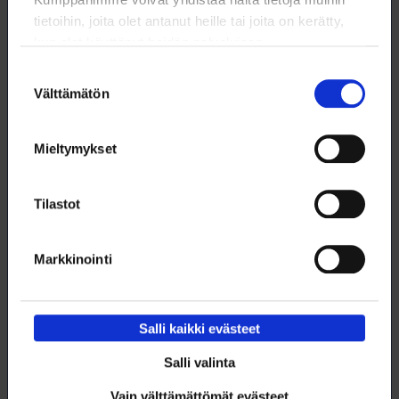
tietoihin, joita olet antanut heille tai joita on kerätty,
kun olet käyttänyt heidän palvelujaan.
Suostumuksen
Välttämätön
valinta
Mieltymykset
Tilastot
Tiellä kohti täsmälääkintää
Aina kun on käytetty lääkkeitä, on tiedetty, että ihmiset reagoivat
Markkinointi
niihin eri tavoilla.
22.5.2026
NYT
Salli kaikki evästeet
Salli valinta
Vain välttämättömät evästeet