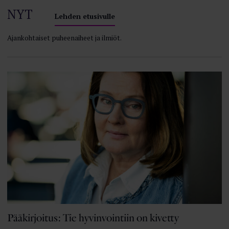
NYT
Lehden etusivulle
Ajankohtaiset puheenaiheet ja ilmiöt.
Pääkirjoitus: Tie hyvinvointiin on kivetty