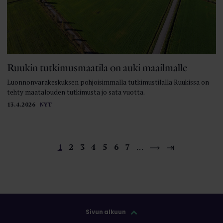
Ruukin tutkimusmaatila on auki maailmalle
Luonnonvarakeskuksen pohjoisimmalla tutkimustilalla Ruukissa on
tehty maatalouden tutkimusta jo sata vuotta.
13.4.2026
NYT
1
2
3
4
5
6
7
…
Sivun alkuun