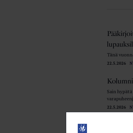
Pääkirjoi
lupauksil
Tänä vuonna
22.5.2026
N
Kolumni:
Sain hypätä
varapuheenj
22.5.2026
N
Tekoälyt