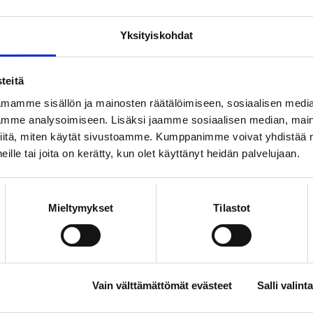
lle on suuri haaste, että materiaalin
 on nyt liiankin helppoa.
Yksityiskohdat
YT
entti potilaista testataan
teitä
mamme sisällön ja mainosten räätälöimiseen, sosiaalisen medi
attiin ensin yksittäisiä geenejä ja vuonna 2022
mme analysoimiseen. Lisäksi jaamme sosiaalisen median, maino
niin sanottuun paneelitutkimukseen, jossa
iitä, miten käytät sivustoamme. Kumppanimme voivat yhdistää nä
a katsotaan kerralla kaikki tärkeimmät
 heille tai joita on kerätty, kun olet käyttänyt heidän palvelujaan.
iittyvät geenit.
YT
Mieltymykset
Tilastot
hti täsmälääkintää
käytetty lääkkeitä, on tiedetty, että ihmiset
hin eri tavoilla.
YT
Vain välttämättömät evästeet
Salli valinta