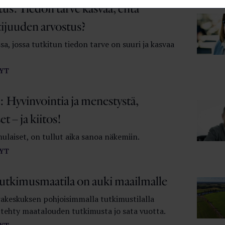
tus: Tiedon tarve kasvaa, entä
tijuuden arvostus?
a, jossa tutkitun tiedon tarve on suuri ja kasvaa
YT
 Hyvinvointia ja menestystä,
t – ja kiitos!
ulaiset, on tullut aika sanoa näkemiin.
YT
utkimusmaatila on auki maailmalle
keskuksen pohjoisimmalla tutkimustilalla
 tehty maatalouden tutkimusta jo sata vuotta.