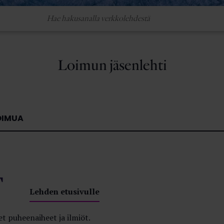
Loimun jäsenlehti
OIMUA
T
Lehden etusivulle
t puheenaiheet ja ilmiöt.