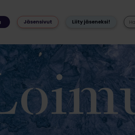
Jäsensivut
Liity jäseneksi!