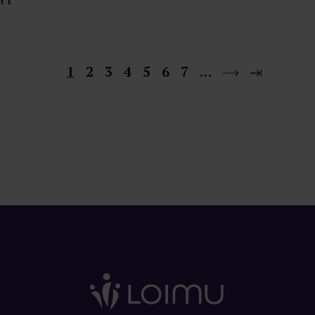
YT
1
2
3
4
5
6
7
…