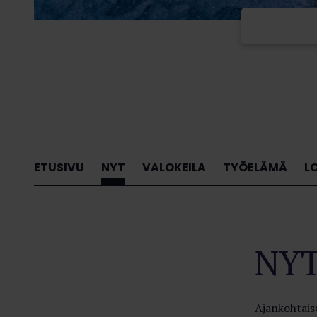
ETUSIVU
NYT
VALOKEILA
TYÖELÄMÄ
L
NY
Ajankohtaise