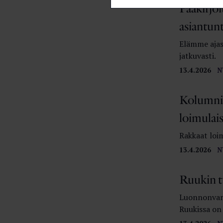
Pääkirjoi
asiantun
Elämme ajass
jatkuvasti.
13.4.2026
N
Kolumni:
loimulaise
Rakkaat loim
13.4.2026
N
Ruukin t
Luonnonvara
Ruukissa on