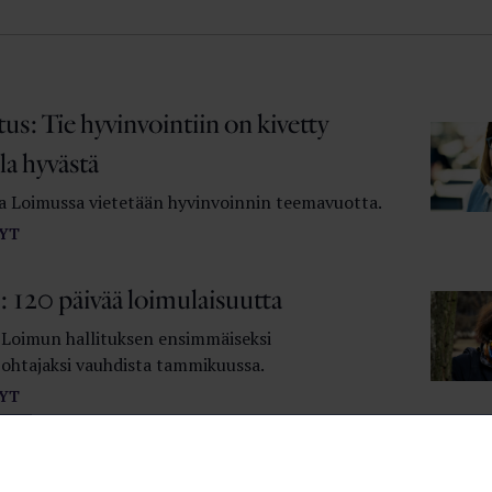
tus: Tie hyvinvointiin on kivetty
la hyvästä
 Loimussa vietetään hyvinvoinnin teemavuotta.
YT
 120 päivää loimulaisuutta
 Loimun hallituksen ensimmäiseksi
ohtajaksi vauhdista tammikuussa.
YT
auhka varjostaa tieteen tekemistä