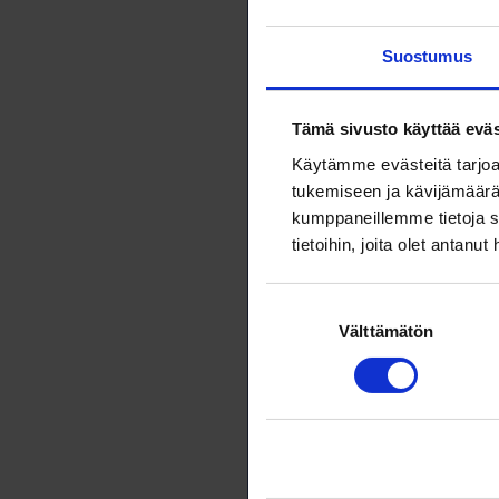
Tiedeyhteisö
tuottaminen
Suostumus
22.5.2026
N
Alle pros
Tämä sivusto käyttää eväs
Käytämme evästeitä tarjoa
HUS:ssa test
tukemiseen ja kävijämäärä
siirryttiin 
kumppaneillemme tietoja s
testattavilt
tietoihin, joita olet antanut
lääkkeisiin l
22.5.2026
N
Suostumuksen
Välttämätön
valinta
Tiellä ko
Aina kun on 
reagoivat nii
22.5.2026
N