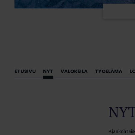
ETUSIVU
NYT
VALOKEILA
TYÖELÄMÄ
L
NY
Ajankohtaise