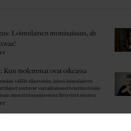
itus: Loimulainen moninaisuus, ah
tovaa!
YT
 Kun molemmat ovat oikeassa
mään välillä tilanteisiin, joissa loimulaisten
tilaiset joutuvat vastakkainasettelutilanteisiin
saan ammattiosaamiseensa liittyvistä asioista.
YT
 Vaiherikasta syksyä!
YT