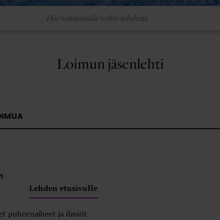
Loimun jäsenlehti
OIMUA
T
Lehden etusivulle
t puheenaiheet ja ilmiöt.