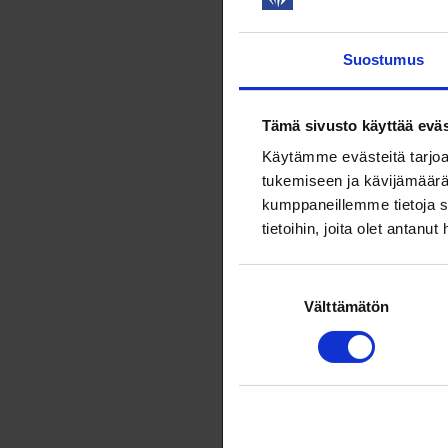
Suostumus
Haasteen
Tämä sivusto käyttää eväs
Biofysiikan 
kysymyksiin
Käytämme evästeitä tarjoa
tukemiseen ja kävijämäärä
28.9.2022
N
kumppaneillemme tietoja s
tietoihin, joita olet antanut
Suurempi
Parannamme 
Suostumuksen
viemällä akt
Välttämätön
valinta
28.9.2022
N
Luonnona
vaalimas