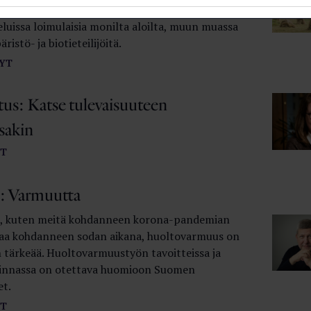
tuuriomaisuutta vaalii Metsä­hallituksen
luissa loimulaisia monilta aloilta, muun muassa
istö- ja biotieteilijöitä.
YT
tus: Katse tulevaisuuteen
sakin
T
: Varmuutta
na, kuten meitä kohdanneen korona-pandemian
aa kohdanneen sodan aikana, huoltovarmuus on
n tärkeää. Huoltovarmuustyön tavoitteissa ja
linnassa on otettava huomioon Suomen
et.
T