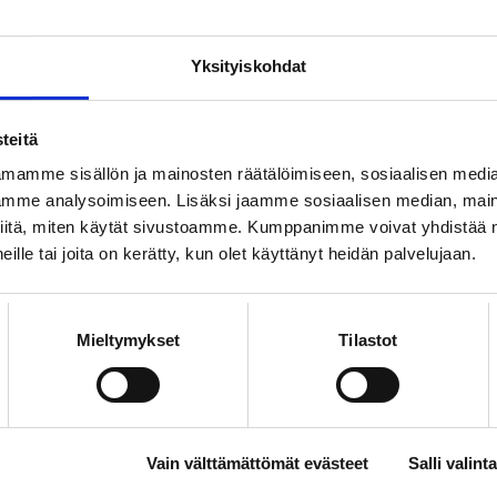
Yksityiskohdat
a elämän arvoitus
teitä
tutkimus johtaa helposti perimmäisiin
 elämän ja tietoisuuden luonteesta.
mamme sisällön ja mainosten räätälöimiseen, sosiaalisen medi
mme analysoimiseen. Lisäksi jaamme sosiaalisen median, maino
YT
iitä, miten käytät sivustoamme. Kumppanimme voivat yhdistää nä
 heille tai joita on kerätty, kun olet käyttänyt heidän palvelujaan.
 on vaikuttavampi
loimulaisten alojen toimintaedellytyksiä
iivisesti eteen päin jäsenten yhteisiä tavoitteita.
Mieltymykset
Tilastot
YT
rvoja ja kulttuuriperintöä
Vain välttämättömät evästeet
Salli valinta
sa