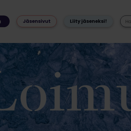
Jäsensivut
Liity jäseneksi!