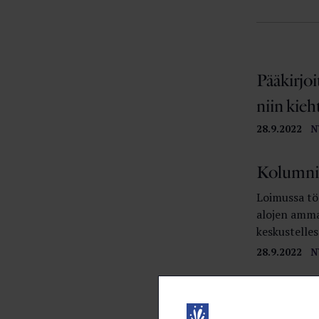
Pääkirjo
niin kieh
28.9.2022
N
Kolumni:
Loimussa tör
alojen ammat
keskustelles
28.9.2022
N
Kolumni:
28.9.2022
N