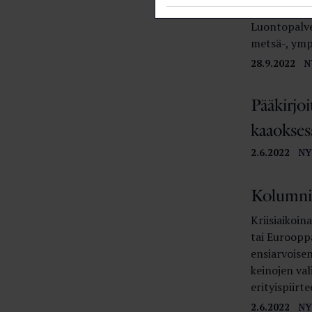
Suomen kult
Luontopalve
metsä-, ympär
28.9.2022
N
Pääkirjoi
kaaokses
2.6.2022
NY
Kolumni
Kriisiaikoi
tai Euroopp
ensiarvoise
keinojen va
erityispiirte
2.6.2022
NY