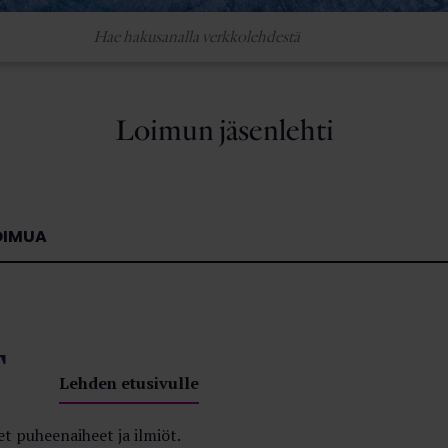
Loimun jäsenlehti
OIMUA
T
Lehden etusivulle
t puheenaiheet ja ilmiöt.