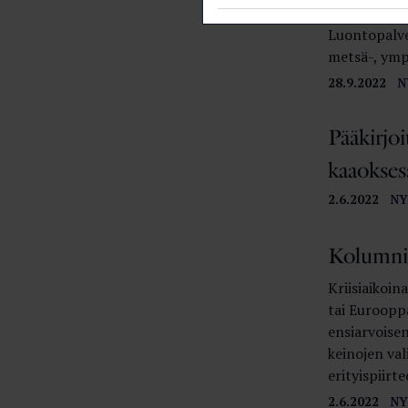
Suomen kult
Luontopalve
metsä-, ympär
28.9.2022
N
Pääkirjoi
kaaokses
2.6.2022
NY
Kolumni
Kriisiaikoi
tai Euroopp
ensiarvoise
keinojen va
erityispiirte
2.6.2022
NY