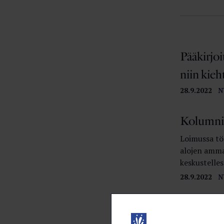
Pääkirjo
niin kieh
28.9.2022
N
Kolumni:
Loimussa tör
alojen ammat
keskustelles
28.9.2022
N
Kolumni:
28.9.2022
N