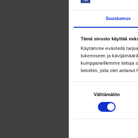
Suostumus
Haasteen
Tämä sivusto käyttää eväs
Biofysiikan 
kysymyksiin
Käytämme evästeitä tarjoa
tukemiseen ja kävijämäärä
28.9.2022
N
kumppaneillemme tietoja s
tietoihin, joita olet antanut
Suurempi
Parannamme 
Suostumuksen
viemällä akt
Välttämätön
valinta
28.9.2022
N
Luonnona
vaalimas