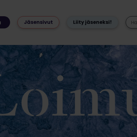
Jäsensivut
Liity jäseneksi!