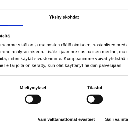
Yksityiskohdat
a elämän arvoitus
teitä
tutkimus johtaa helposti perimmäisiin
 elämän ja tietoisuuden luonteesta.
mamme sisällön ja mainosten räätälöimiseen, sosiaalisen medi
mme analysoimiseen. Lisäksi jaamme sosiaalisen median, maino
YT
iitä, miten käytät sivustoamme. Kumppanimme voivat yhdistää nä
 heille tai joita on kerätty, kun olet käyttänyt heidän palvelujaan.
 on vaikuttavampi
loimulaisten alojen toimintaedellytyksiä
iivisesti eteen päin jäsenten yhteisiä tavoitteita.
Mieltymykset
Tilastot
YT
rvoja ja kulttuuriperintöä
Vain välttämättömät evästeet
Salli valinta
sa