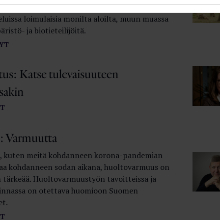
tuuriomaisuutta vaalii Metsä­hallituksen
luissa loimulaisia monilta aloilta, muun muassa
istö- ja biotieteilijöitä.
YT
tus: Katse tulevaisuuteen
sakin
T
: Varmuutta
na, kuten meitä kohdanneen korona-pandemian
aa kohdanneen sodan aikana, huoltovarmuus on
n tärkeää. Huoltovarmuustyön tavoitteissa ja
linnassa on otettava huomioon Suomen
et.
T