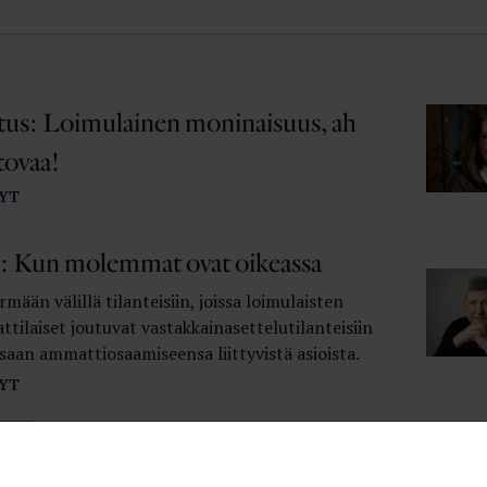
itus: Loimulainen moninaisuus, ah
tovaa!
YT
 Kun molemmat ovat oikeassa
mään välillä tilanteisiin, joissa loimulaisten
tilaiset joutuvat vastakkainasettelutilanteisiin
saan ammattiosaamiseensa liittyvistä asioista.
YT
 Vaiherikasta syksyä!
YT