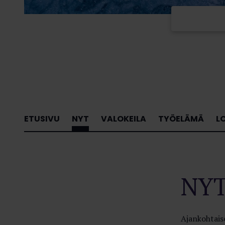
ETUSIVU
NYT
VALOKEILA
TYÖELÄMÄ
L
NY
Ajankohtaise