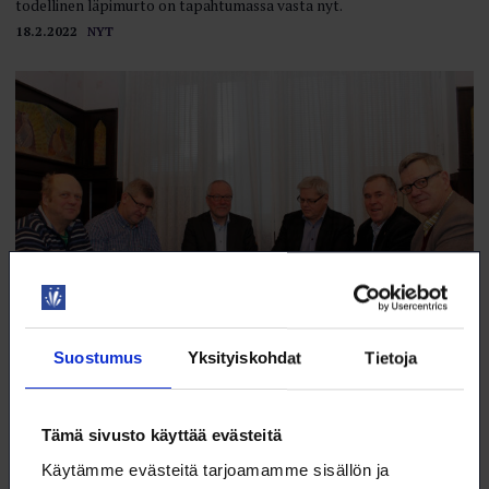
todellinen läpimurto on tapahtumassa vasta nyt.
18.2.2022
NYT
Suostumus
Yksityiskohdat
Tietoja
Mistä Loimu sai alkunsa?
Edunvalvonnan vahvistaminen, jäsenpalveluiden kehittäminen ja
Tämä sivusto käyttää evästeitä
vanhat liittorajat ylittävä yhteisöllisyys olivat kaikkien yhteisiä
tavoitteita, kun nyt 5 vuotta täyttäneen Loimun perustamista
Käytämme evästeitä tarjoamamme sisällön ja
suunniteltiin.