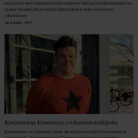
sen myötä metsänhoidon kehittämiseen tähtäävä tutkimushanke on
saanut Suomen Akatemialta lähes kahden miljoonan euron
rahoituksen.
18.2.2022
NYT
Koronavirus kiinnostaa evoluution tutkijoita
Koronavirus on tarjonnut viime aikoina kovaa näyttöä evoluution
notkeudesta. Evoluutio­biologi Tuomas Aivelo toteaa virusten