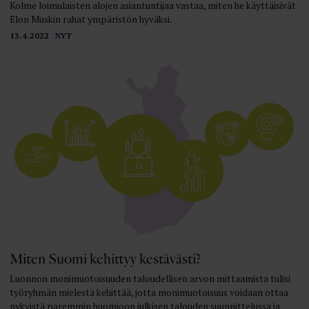
Kolme loimulaisten alojen asiantuntijaa vastaa, miten he käyttäisivät
Elon Muskin rahat ympäristön hyväksi.
13.4.2022
NYT
Miten Suomi kehittyy kestävästi?
Luonnon monimuotoisuuden taloudellisen arvon mittaamista tulisi
työryhmän mielestä kehittää, jotta monimuotoisuus voidaan ottaa
nykyistä paremmin huomioon julkisen talouden suunnittelussa ja