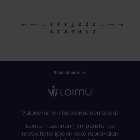
…
1
1
1
1
2
2
2
…
6
7
8
9
0
1
2
Sivun alkuun
Valoisamman tulevaisuuden tekijät
Loimu – Luonnon-, ympäristö- ja
metsätieteilijöiden sekä ruoka-alan