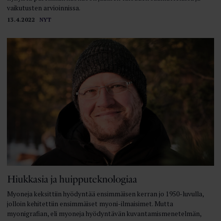
vaikutusten arvioinnissa.
13.4.2022
NYT
Hiukkasia ja huipputeknologiaa
Myoneja keksittiin hyödyntää ensimmäisen kerran jo 1950-luvulla,
jolloin kehitettiin ensimmäiset myoni-ilmaisimet. Mutta
myonigrafian, eli myoneja hyödyntävän kuvantamismenetelmän,