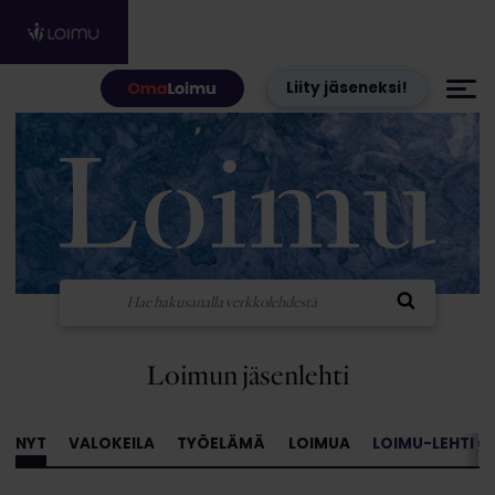
Hyppää sisältöön
Liity jäseneksi!
Loimun jäsenlehti
NYT
VALOKEILA
TYÖELÄMÄ
LOIMUA
LOIMU-LEHTI »