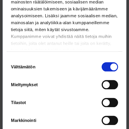
mainosten räätälöimiseen, sosiaalisen median
18.2.2022
NYT
ominaisuuksien tukemiseen ja kävijämäärämme
analysoimiseen. Lisäksi jaamme sosiaalisen median,
mainosalan ja analytiikka-alan kumppaneillemme
tietoja siitä, miten käytät sivustoamme.
Kumppanimme voivat yhdistää näitä tietoja muihin
tietoihin, joita olet antanut heille tai joita on kerätty,
kun olet käyttänyt heidän palvelujaan.
Suostumuksen
Välttämätön
valinta
Mieltymykset
Synteettinen biologia suostuttelee mikrobeja
Tilastot
tuottamaan haluttuja aineita
Synteettinen biologia tarjoaa omat välineensä kiertotalouden ja
Markkinointi
kestävän kehityksen ratkaisuihin. Alan kehitystä on vauhditettu
Suomessa noin kymmenen vuotta sitten käynnistyneellä Suomen