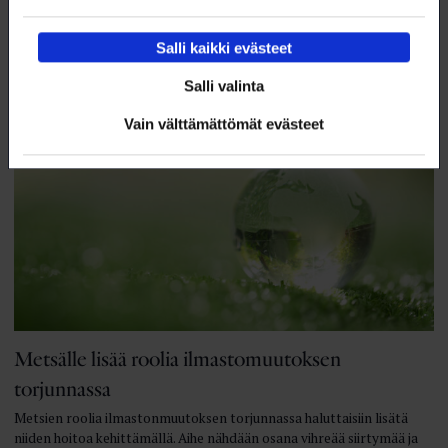
Akatemian FinSynBio-ohjelmalla.
18.2.2022
NYT
Salli kaikki evästeet
Salli valinta
Vain välttämättömät evästeet
Metsälle lisää roolia ilmastomuutoksen
torjunnassa
Metsien roolia ilmastonmuutoksen torjunnassa haluttaisiin lisätä
niiden hoitoa kehittämällä. Aihe nähdään osana vihreää siirtymää ja