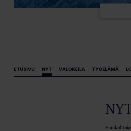
ETUSIVU
NYT
VALOKEILA
TYÖELÄMÄ
L
NY
Ajankohtaise