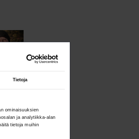
Tietoja
an ominaisuuksien
salan ja analytiikka-alan
itä tietoja muihin