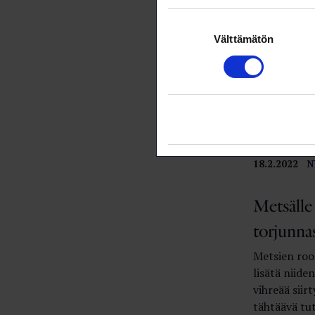
Synteett
Suostumuksen
Välttämätön
valinta
tuottamaa
Synteettine
kiertotaloud
kehitystä o
sitten käyn
ohjelmalla.
18.2.2022
N
Metsälle
torjunna
Metsien roo
lisätä niide
vihreää sii
tähtäävä tu