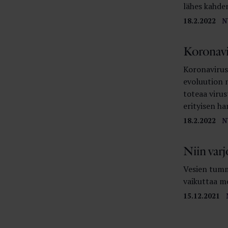
lähes kahde
18.2.2022
N
Koronavir
Koronavirus
evoluution 
toteaa viru
erityisen ha
18.2.2022
N
Niin varj
Vesien tumm
vaikuttaa mo
15.12.2021