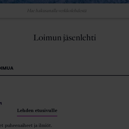
Loimun jäsenlehti
OIMUA
T
Lehden etusivulle
t puheenaiheet ja ilmiöt.