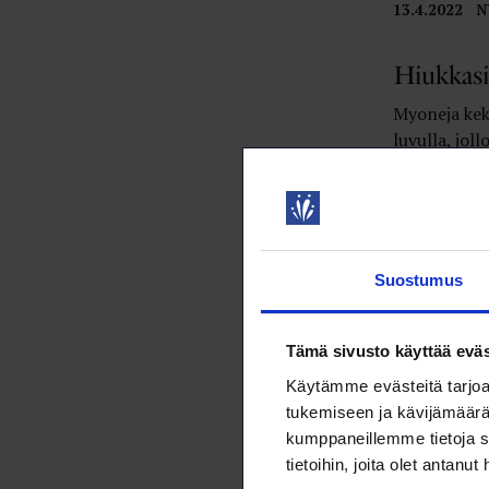
13.4.2022
N
Hiukkasi
Myoneja kek
luvulla, jol
Mutta myoni
kuvantamism
tapahtumass
18.2.2022
N
Suostumus
Mistä Lo
Edunvalvonn
Tämä sivusto käyttää eväs
kehittäminen
Käytämme evästeitä tarjoa
olivat kaikk
tukemiseen ja kävijämäärä
täyttäneen 
kumppaneillemme tietoja s
18.2.2022
N
tietoihin, joita olet antanut