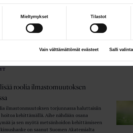
inen biologia suostuttelee mikrobeja
Mieltymykset
Tilastot
n haluttuja aineita
n biologia tarjoaa omat välineensä
en ja kestävän kehityksen ratkaisuihin. Alan
n vauhditettu Suomessa noin kymmenen vuotta
Vain välttämättömät evästeet
Salli valinta
nistyneellä Suomen Akatemian FinSynBio-
YT
 lisää roolia ilmastomuutoksen
ssa
lia ilmastonmuutoksen torjunnassa haluttaisiin
n hoitoa kehittämällä. Aihe nähdään osana
rtymää ja sen myötä metsänhoidon kehittämiseen
tkimushanke on saanut Suomen Akatemialta