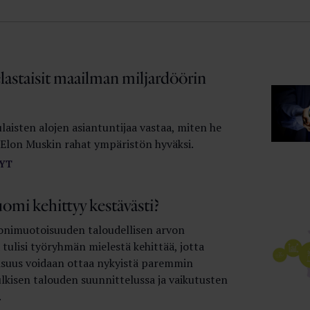
lastaisit maailman miljardöörin
aisten alojen asiantuntijaa vastaa, miten he
t Elon Muskin rahat ympäristön hyväksi.
YT
omi kehittyy kestävästi?
nimuotoisuuden taloudellisen arvon
tulisi työryhmän mielestä kehittää, jotta
uus voidaan ottaa nykyistä paremmin
lkisen talouden suunnittelussa ja vaikutusten
.