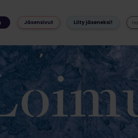
Jäsensivut
Liity jäseneksi!