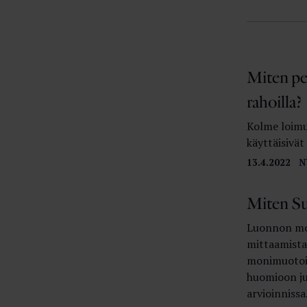
Miten pe
rahoilla?
Kolme loimul
käyttäisivä
13.4.2022
N
Miten Su
Luonnon mo
mittaamista 
monimuotois
huomioon ju
arvioinnissa