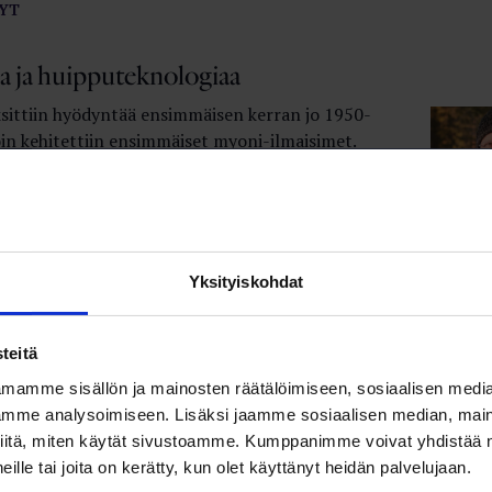
YT
a ja huipputeknologiaa
sittiin hyödyntää ensimmäisen kerran jo 1950-
loin kehitettiin ensimmäiset myoni-ilmaisimet.
grafian, eli myoneja hyödyntävän
enetelmän, todellinen läpimurto on
a vasta nyt.
YT
Yksityiskohdat
imu sai alkunsa?
an vahvistaminen, jäsenpalveluiden
teitä
 ja vanhat liittorajat ylittävä yhteisöllisyys
mamme sisällön ja mainosten räätälöimiseen, sosiaalisen medi
ien yhteisiä tavoitteita, kun nyt 5 vuotta
mme analysoimiseen. Lisäksi jaamme sosiaalisen median, maino
Loimun perustamista suunniteltiin.
iitä, miten käytät sivustoamme. Kumppanimme voivat yhdistää nä
YT
 heille tai joita on kerätty, kun olet käyttänyt heidän palvelujaan.