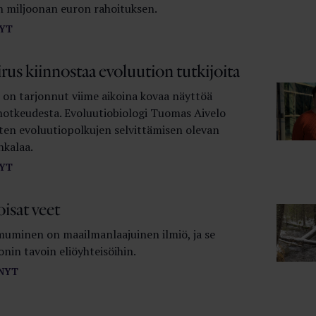
n miljoonan euron rahoituksen.
YT
us kiinnostaa evoluution tutkijoita
 on tarjonnut viime aikoina kovaa näyttöä
notkeudesta. Evoluutio­biologi Tuomas Aivelo
sten evoluutiopolkujen selvittämisen olevan
nkalaa.
YT
oisat veet
uminen on maailmanlaajuinen ilmiö, ja se
nin tavoin eliöyhteisöihin.
NYT