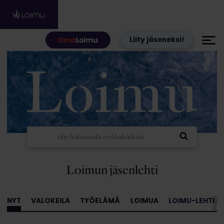
Hyppää sisältöön
Liity jäseneksi!
Loimun jäsenlehti
NYT
VALOKEILA
TYÖELÄMÄ
LOIMUA
LOIMU-LEHTI »