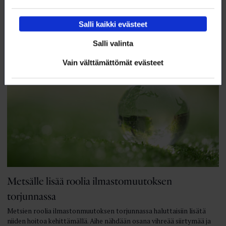
Akatemian FinSynBio-ohjelmalla.
18.2.2022
NYT
Salli kaikki evästeet
Salli valinta
Vain välttämättömät evästeet
Metsälle lisää roolia ilmastomuutoksen
torjunnassa
Metsien roolia ilmastonmuutoksen torjunnassa haluttaisiin lisätä
niiden hoitoa kehittämällä. Aihe nähdään osana vihreää siirtymää ja