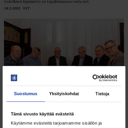
todellinen läpimurto on tapahtumassa vasta nyt.
18.2.2022
NYT
Suostumus
Yksityiskohdat
Tietoja
Mistä Loimu sai alkunsa?
Edunvalvonnan vahvistaminen, jäsenpalveluiden kehittäminen ja
Tämä sivusto käyttää evästeitä
vanhat liittorajat ylittävä yhteisöllisyys olivat kaikkien yhteisiä
tavoitteita, kun nyt 5 vuotta täyttäneen Loimun perustamista
Käytämme evästeitä tarjoamamme sisällön ja
suunniteltiin.