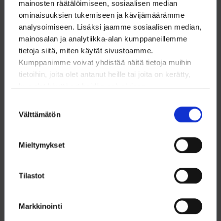
mainosten räätälöimiseen, sosiaalisen median
18.2.2022
NYT
ominaisuuksien tukemiseen ja kävijämäärämme
analysoimiseen. Lisäksi jaamme sosiaalisen median,
mainosalan ja analytiikka-alan kumppaneillemme
tietoja siitä, miten käytät sivustoamme.
Kumppanimme voivat yhdistää näitä tietoja muihin
tietoihin, joita olet antanut heille tai joita on kerätty,
kun olet käyttänyt heidän palvelujaan.
Suostumuksen
Välttämätön
valinta
Mieltymykset
Synteettinen biologia suostuttelee mikrobeja
Tilastot
tuottamaan haluttuja aineita
Synteettinen biologia tarjoaa omat välineensä kiertotalouden ja
Markkinointi
kestävän kehityksen ratkaisuihin. Alan kehitystä on vauhditettu
Suomessa noin kymmenen vuotta sitten käynnistyneellä Suomen