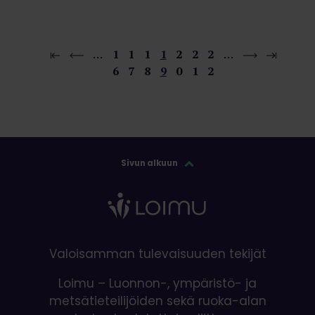
…
1
1
1
1
2
2
2
…
6
7
8
9
0
1
2
Sivun alkuun
Valoisamman tulevaisuuden tekijät
Loimu – Luonnon-, ympäristö- ja
metsätieteilijöiden sekä ruoka-alan