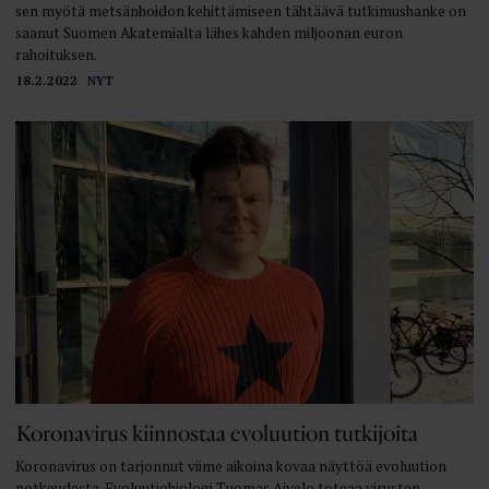
sen myötä metsänhoidon kehittämiseen tähtäävä tutkimushanke on
saanut Suomen Akatemialta lähes kahden miljoonan euron
rahoituksen.
18.2.2022
NYT
Koronavirus kiinnostaa evoluution tutkijoita
Koronavirus on tarjonnut viime aikoina kovaa näyttöä evoluution
notkeudesta. Evoluutio­biologi Tuomas Aivelo toteaa virusten