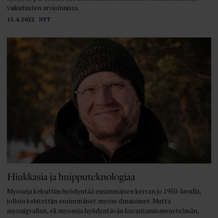
vaikutusten arvioinnissa.
13.4.2022
NYT
Hiukkasia ja huipputeknologiaa
Myoneja keksittiin hyödyntää ensimmäisen kerran jo 1950-luvulla,
jolloin kehitettiin ensimmäiset myoni-ilmaisimet. Mutta
myonigrafian, eli myoneja hyödyntävän kuvantamismenetelmän,