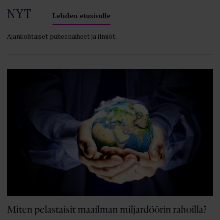
NYT
Lehden etusivulle
Ajankohtaiset puheenaiheet ja ilmiöt.
Miten pelastaisit maailman miljardöörin rahoilla?