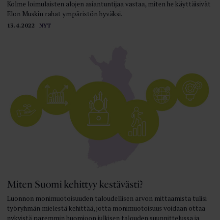
Kolme loimulaisten alojen asiantuntijaa vastaa, miten he käyttäisivät
Elon Muskin rahat ympäristön hyväksi.
13.4.2022
NYT
Miten Suomi kehittyy kestävästi?
Luonnon monimuotoisuuden taloudellisen arvon mittaamista tulisi
työryhmän mielestä kehittää, jotta monimuotoisuus voidaan ottaa
nykyistä paremmin huomioon julkisen talouden suunnittelussa ja