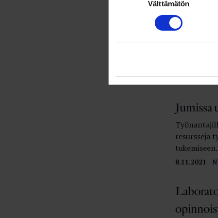
Välttämätön
valinta
Tutkijoid
Tutkintojen 
välttämättä 
tai yritykse
8.11.2021
N
Jumissa u
Työnantajilla
resursseja t
tukemiseen.
8.11.2021
N
Laborator
opinnois