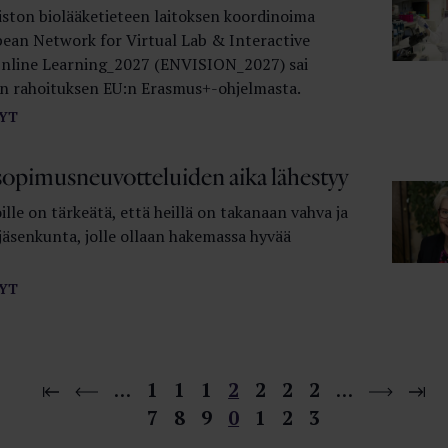
iston biolääketieteen laitoksen koordinoima
ean Network for Virtual Lab & Interactive
nline Learning_2027 (ENVISION_2027) sai
en rahoituksen EU:n Erasmus+-ohjelmasta.
YT
opimusneuvotteluiden aika lähestyy
ille on tärkeätä, että heillä on takanaan vahva ja
jäsenkunta, jolle ollaan hakemassa hyvää
YT
…
1
1
1
2
2
2
2
…
7
8
9
0
1
2
3