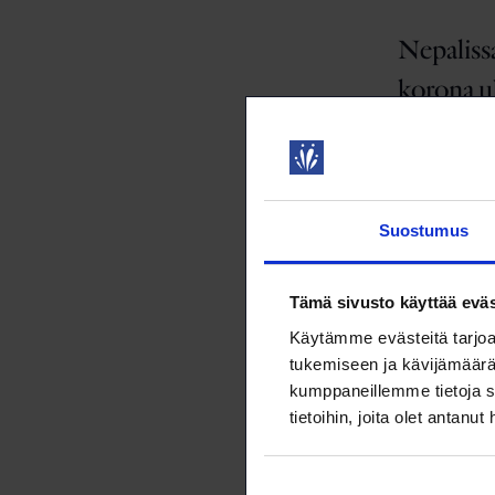
Nepalissa
korona u
Suomen amma
ja Teollisuu
parannetaan
saamaan toim
Suostumus
15.12.2021
Lintujen 
Tämä sivusto käyttää eväs
Käytämme evästeitä tarjoa
Tuulivoimalo
tukemiseen ja kävijämäärä
lintujen suo
kumppaneillemme tietoja s
ruokailualu
tietoihin, joita olet antanut
video Hango
Aintila.
Suostumuksen
8.11.2021
N