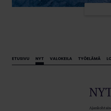
ETUSIVU
NYT
VALOKEILA
TYÖELÄMÄ
L
NY
Ajankohtaise