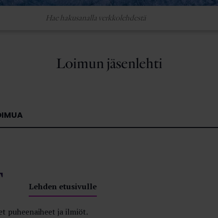
Loimun jäsenlehti
OIMUA
T
Lehden etusivulle
t puheenaiheet ja ilmiöt.