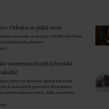
tus: Odottavan pitkä vuosi
rjessa moni asia on mennyt tutuilla raiteillaan
oronakriisistä huolimatta.
NYT
inko mammutti herättää henkiin
iikalla?
ainen yritys on kertonut aikeestaan luoda
rsun ja mammutin geeneistä. Suomalaiset
an asiantuntijat kertovat, mikä projektissa
NYT