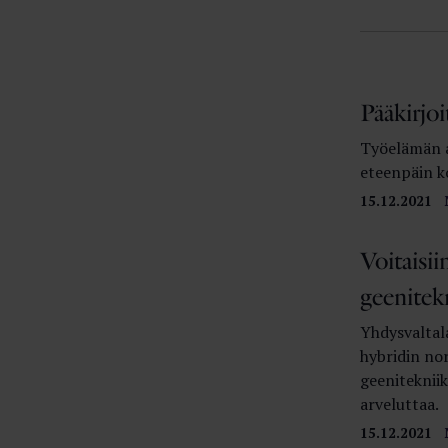
Pääkirjoi
Työelämän a
eteenpäin k
15.12.2021
Voitaisi
geenitekn
Yhdysvaltal
hybridin no
geenitekniik
arveluttaa.
15.12.2021