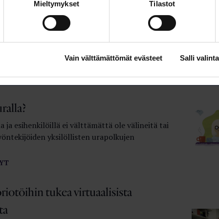
Mieltymykset
Tilastot
en rekrytointi on taitolaji
ja oppilaitosten statuksen määrittely ei
tarjoa paljoakaan apua esimerkiksi yliopiston
Vain välttämättömät evästeet
Salli valinta
n rekrytointiprosesseihin.
YT
ralla?
 ja esihenkilöillä ei välttämättä ole välineitä tai
yöntekijöiden yksilöllisten urapolkujen
YT
iotöihin tukea virtuaalisista
ta