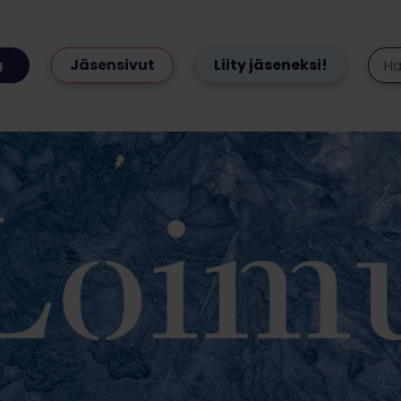
Jäsensivut
Liity jäseneksi!