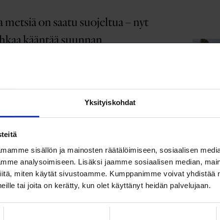
 metsiä on saatu suojeltua – nyt
hkaa kääntää suunnan
ttiliittojen solidaarisuuskeskus SASK, Loimu
sliitto tukevat Nepalissa hanketta, jolla
 metsätyöntekijöiden asemaa ja pyritään
innan piiriin yhä uusia työntekijöitä.
Yksityiskohdat
NYT
valtatiet jätettävä auki
teitä
mamme sisällön ja mainosten räätälöimiseen, sosiaalisen medi
iden sijoittelussa pitäisi huomioida myös
mme analysoimiseen. Lisäksi jaamme sosiaalisen median, maino
jelu. Se edellyttää tärkeimpien muuttoreittien ja
iitä, miten käytät sivustoamme. Kumppanimme voivat yhdistää nä
eiden suojaamista rakentamiselta. Katso myös
 heille tai joita on kerätty, kun olet käyttänyt heidän palvelujaan.
n tuulipuistosta, linnustoasiantuntijana Aki
YT