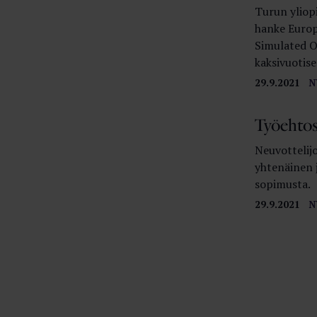
Turun yliop
hanke Europ
Simulated O
kaksivuotis
29.9.2021
N
Työehtos
Neuvottelijo
yhtenäinen 
sopimusta.
29.9.2021
N