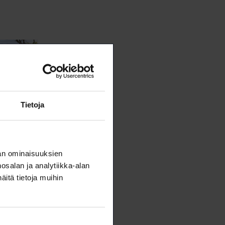
Tietoja
an ominaisuuksien
salan ja analytiikka-alan
itä tietoja muihin