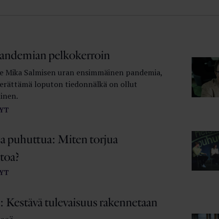
andemian pelkokerroin
le Mika Salmisen uran ensimmäinen pandemia,
erättämä loputon tiedonnälkä on ollut
linen.
YT
sa puhuttua: Miten torjua
toa?
YT
 Kestävä tulevaisuus rakennetaan