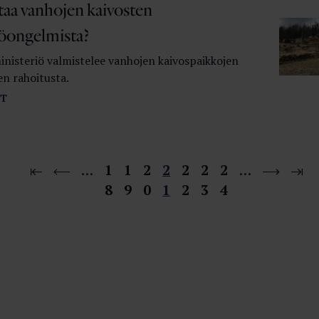
taa vanhojen kaivosten
öongelmista?
nisteriö valmistelee vanhojen kaivospaikkojen
n rahoitusta.
T
…
1
1
2
2
2
2
2
…
8
9
0
1
2
3
4