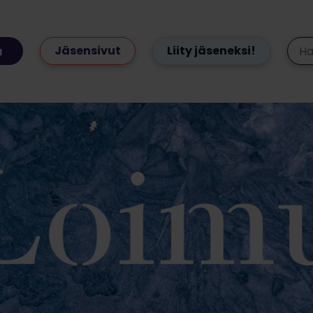
Jäsensivut
Liity jäseneksi!