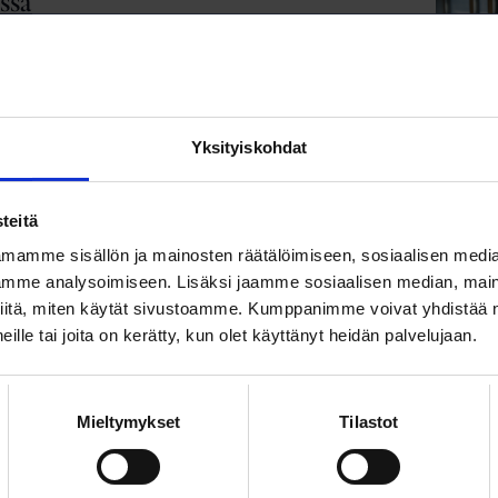
ssä
hityksen toimikunta on työskennellyt
väänä todella tiiviisti, kun se on työstänyt
enda2030-tiekarttaa.
T
Yksityiskohdat
 veistoksia metsän kätköstä ja
teitä
ta ajankuvaa
mamme sisällön ja mainosten räätälöimiseen, sosiaalisen medi
ämuseo Lusto Punkaharjulla tarjoaa
mme analysoimiseen. Lisäksi jaamme sosiaalisen median, maino
esti näyttelyitä ja tapahtumia, jotka esittelevät
iitä, miten käytät sivustoamme. Kumppanimme voivat yhdistää nä
ti ihmisen ja metsän välistä vuorovaikutusta.
 heille tai joita on kerätty, kun olet käyttänyt heidän palvelujaan.
T
sa puhuttua: Mitä
Mieltymykset
Tilastot
ndemiasta pitäisi oppia?