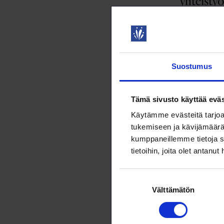
yhteistyö
Kestävän ke
kuluneena ke
Suomelle Ag
2.6.2021
NY
Suostumus
Myyttisiä
Tämä sivusto käyttää eväs
nostalgis
Käytämme evästeitä tarjoa
Suomen Mets
tukemiseen ja kävijämäärä
ympärivuotis
kumppaneillemme tietoja s
monipuolises
tietoihin, joita olet antanut
2.6.2021
NY
Suostumuksen
Paneelis
Välttämätön
valinta
koronapa