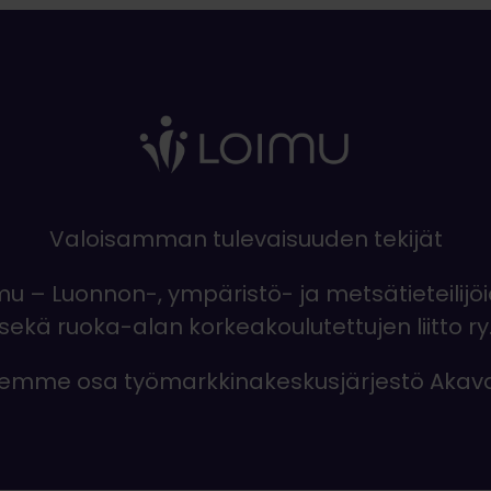
Valoisamman tulevaisuuden tekijät
mu – Luonnon-, ympäristö- ja metsätieteilijö
sekä ruoka-alan korkeakoulutettujen liitto ry
emme osa työmarkkinakeskusjärjestö Akav