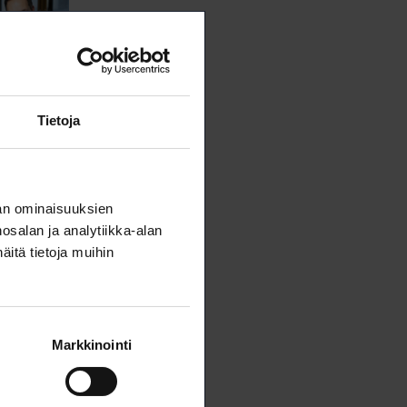
Tietoja
an ominaisuuksien
salan ja analytiikka-alan
itä tietoja muihin
Markkinointi