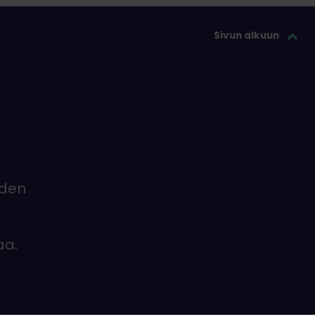
Sivun alkuun
iden
.
aa.