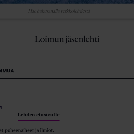
Loimun jäsenlehti
OIMUA
T
Lehden etusivulle
t puheenaiheet ja ilmiöt.