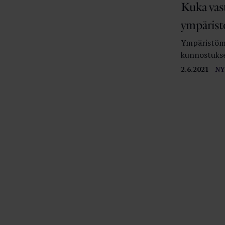
Kuka vas
ympärist
Ympäristömi
kunnostukse
2.6.2021
NY