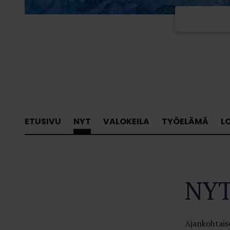
ETUSIVU
NYT
VALOKEILA
TYÖELÄMÄ
L
NY
Ajankohtaise