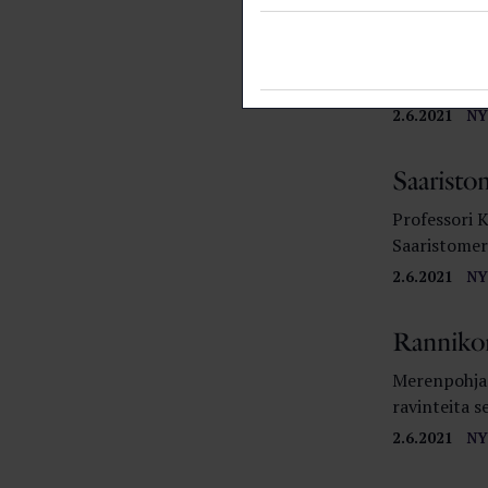
Ryhmä suomal
virtuaalise
miten koron
tuotekehityk
2.6.2021
NY
Saaristo
Professori 
Saaristomer
2.6.2021
NY
Rannikon 
Merenpohjan
ravinteita se
2.6.2021
NY