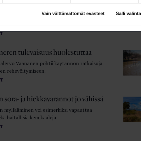
aisia Life Science -alan toimijoita keskusteli
ssa ChemBio-tapahtumassa huhtikuussa siitä,
Vain välttämättömät evästeet
Salli valinta
akriisi on heihin vaikuttanut tutkimuksen,
sen ja liiketoiminnan alueilla.
T
meren tulevaisuus huolestuttaa
Kalervo Väänänen pohtii käytännön ratkaisuja
en rehevöitymiseen.
T
sora- ja hiekka­varannot jo vähissä
 myllääminen voi esimerkiksi vapauttaa
kä haitallisia kemikaaleja.
T