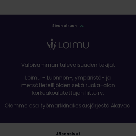
Sivun alkuun
Valoisamman tulevaisuuden tekijät
Loimu – Luonnon-, ympäristö- ja
metsätieteilijöiden sekä ruoka-alan
korkeakoulutettujen liitto ry.
Olemme osa työmarkkinakeskusjärjestö Akavaa.
Jäsensivut