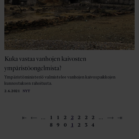
Kuka vastaa vanhojen kaivosten
ympäristöongelmista?
Ympäristöministeriö valmistelee vanhojen kaivospaikkojen
kunnostuksen rahoitusta.
2.6.2021
NYT
…
1
1
2
2
2
2
2
…
8
9
0
1
2
3
4