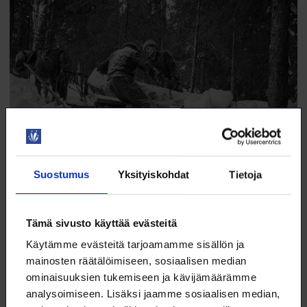
Suostumus
Yksityiskohdat
Tietoja
Myyttisiä veistoksia metsän kätköstä ja nostalgista
ajankuvaa
Tämä sivusto käyttää evästeitä
Suomen Metsämuseo Lusto Punkaharjulla tarjoaa ympärivuotisesti
näyttelyitä ja tapahtumia, jotka esittelevät monipuolisesti ihmisen ja
Käytämme evästeitä tarjoamamme sisällön ja
metsän välistä vuorovaikutusta.
mainosten räätälöimiseen, sosiaalisen median
2.6.2021
NYT
ominaisuuksien tukemiseen ja kävijämäärämme
analysoimiseen. Lisäksi jaamme sosiaalisen median,