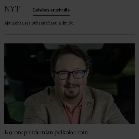
NYT
Lehden etusivulle
Ajankohtaiset puheenaiheet ja ilmiöt.
Koronapandemian pelkokerroin