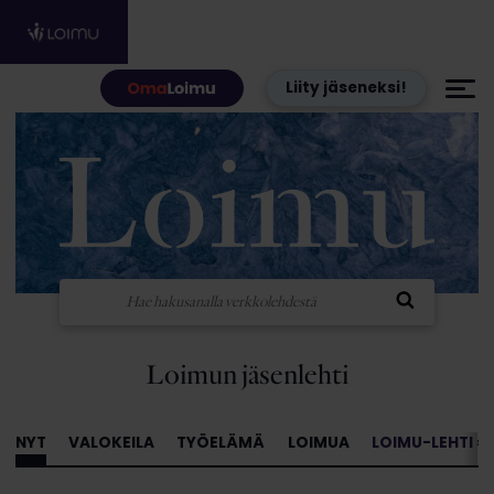
Hyppää sisältöön
Liity jäseneksi!
Loimun jäsenlehti
NYT
VALOKEILA
TYÖELÄMÄ
LOIMUA
LOIMU-LEHTI »