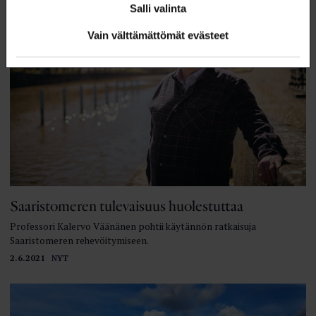
Salli valinta
Vain välttämättömät evästeet
Saaristomeren tulevaisuus huolestuttaa
Professori Kalervo Väänänen pohtii käytännön ratkaisuja
Saaristomeren rehevöitymiseen.
2.6.2021
NYT