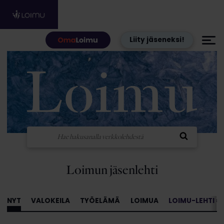
Hyppää sisältöön
Liity jäseneksi!
Loimun jäsenlehti
NYT
VALOKEILA
TYÖELÄMÄ
LOIMUA
LOIMU-LEHTI »