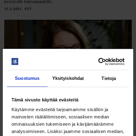
kestävälle tulevaisuudelle.
15.2.2021
NYT
Suostumus
Yksityiskohdat
Tietoja
Tämä sivusto käyttää evästeitä
Pääkirjoitus: Muuttuuko talon tapa?
Käytämme evästeitä tarjoamamme sisällön ja
Työsopimuksen tekeminen on työntekijän näkökulmasta katsottuna
mainosten räätälöimiseen, sosiaalisen median
useimmiten varsin ota tai jätä -henkinen tilanne, jossa työnantaja
ominaisuuksien tukemiseen ja kävijämäärämme
toteaa kilpailukieltokirjauksen olevan vakiintunut käytäntö.
analysoimiseen. Lisäksi jaamme sosiaalisen median,
15.2.2021
NYT