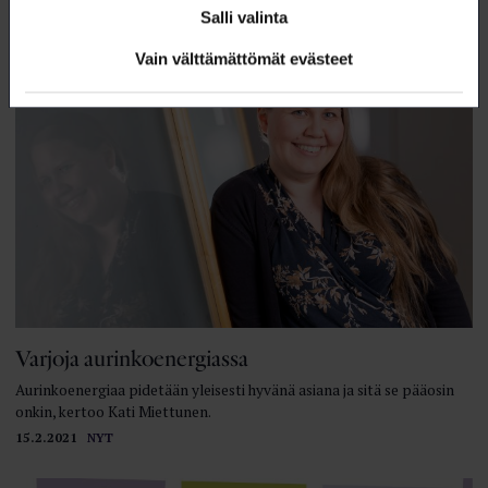
15.2.2021
NYT
Salli valinta
Vain välttämättömät evästeet
Varjoja aurinkoenergiassa
Aurinkoenergiaa pidetään yleisesti hyvänä asiana ja sitä se pääosin
onkin, kertoo Kati Miettunen.
15.2.2021
NYT