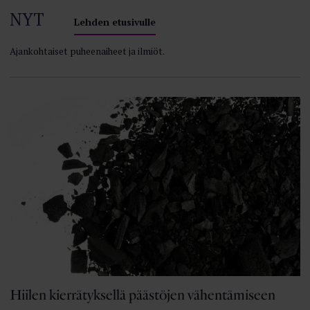
NYT
Lehden etusivulle
Ajankohtaiset puheenaiheet ja ilmiöt.
Hiilen kierrätyksellä päästöjen vähentämiseen