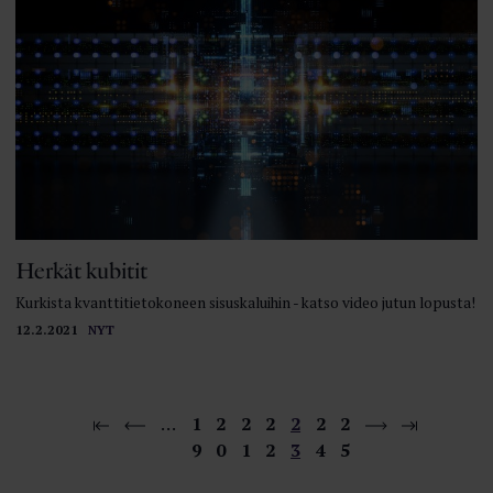
Herkät kubitit
Kurkista kvanttitietokoneen sisuskaluihin - katso video jutun lopusta!
12.2.2021
NYT
…
1
2
2
2
2
2
2
9
0
1
2
3
4
5