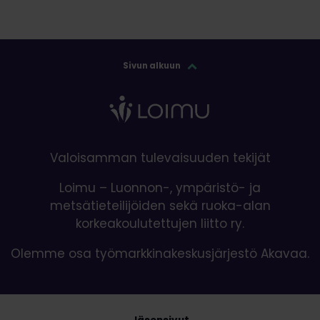
Sivun alkuun
Valoisamman tulevaisuuden tekijät
Loimu – Luonnon-, ympäristö- ja
metsätieteilijöiden sekä ruoka-alan
korkeakoulutettujen liitto ry.
Olemme osa työmarkkinakeskusjärjestö Akavaa.