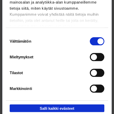
mainosalan ja analytiikka-alan kumppaneillemme
tietoja siitä, miten käytät sivustoamme.
Kumppanimme voivat yhdistää näitä tietoja muihin
tietoihin, joita olet antanut heille tai joita on kerätty,
kun olet käyttänyt heidän palvelujaan.
Suostumuksen
Välttämätön
valinta
Mieltymykset
Tilastot
Kirja: Dragsvikin vankileirihelvetti 2018
Markkinointi
Sture Lindholmin Suomen 100-vuotisjuhlaksi julkaistu kirja
Tammisaaren vankileiristä kertoo, miten kaikki meni pieleen, kun
sisällissodan jälkimainingeissa tuoreen valtion piti keksiä tyhjästä
keinot sotarikosten selvittämiseksi ja tekijöiden tuomitsemiseksi ja
Salli kaikki evästeet
rankaisemiseksi.