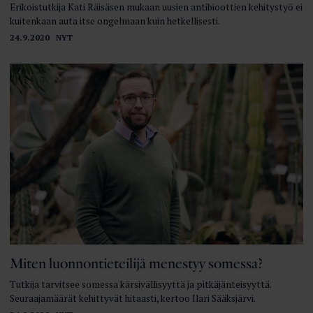
Erikoistutkija Kati Räisäsen mukaan uusien antibioottien kehitystyö ei
kuitenkaan auta itse ongelmaan kuin hetkellisesti.
24.9.2020
NYT
Miten luonnontieteilijä menestyy somessa?
Tutkija tarvitsee somessa kärsivällisyyttä ja pitkäjänteisyyttä.
Seuraajamäärät kehittyvät hitaasti, kertoo Ilari Sääksjärvi.