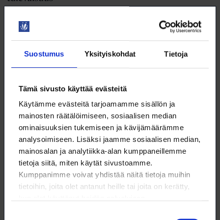
Meidän pitäisi saavuttaa yhteinen tahtotila ylpeästi vastuullisesta,
maailmalle esimerkkinä toimivasta Suomesta, joka luo uusia
hiilineutraaliuden innovaatioita ja jakaa siirtymän taakan
oikeudenmukaisesti.
6.11.2020
NYT
Suostumus
Yksityiskohdat
Tietoja
Tämä sivusto käyttää evästeitä
Käytämme evästeitä tarjoamamme sisällön ja
mainosten räätälöimiseen, sosiaalisen median
ominaisuuksien tukemiseen ja kävijämäärämme
analysoimiseen. Lisäksi jaamme sosiaalisen median,
mainosalan ja analytiikka-alan kumppaneillemme
tietoja siitä, miten käytät sivustoamme.
Kumppanimme voivat yhdistää näitä tietoja muihin
tietoihin, joita olet antanut heille tai joita on kerätty,
kun olet käyttänyt heidän palvelujaan.
Pääkirjoitus: Uuden nousun lääkkeet
Suostumuksen