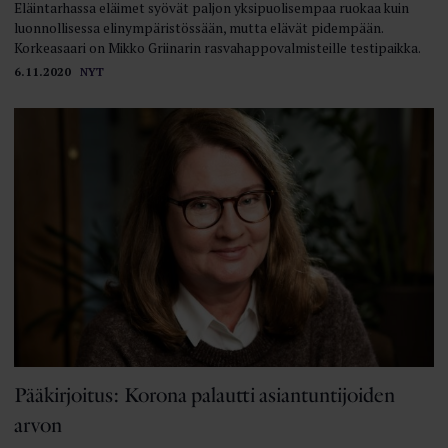
Eläintarhassa eläimet syövät paljon yksipuolisempaa ruokaa kuin
luonnollisessa elinympäristössään, mutta elävät pidempään.
Korkeasaari on Mikko Griinarin rasvahappovalmisteille testipaikka.
6.11.2020
NYT
Pääkirjoitus: Korona palautti asiantuntijoiden
arvon