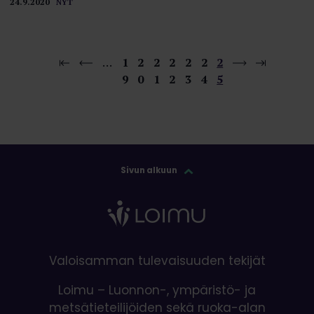
24.9.2020
NYT
…
1
2
2
2
2
2
2
9
0
1
2
3
4
5
Sivun alkuun
Valoisamman tulevaisuuden tekijät
Loimu – Luonnon-, ympäristö- ja
metsätieteilijöiden sekä ruoka-alan