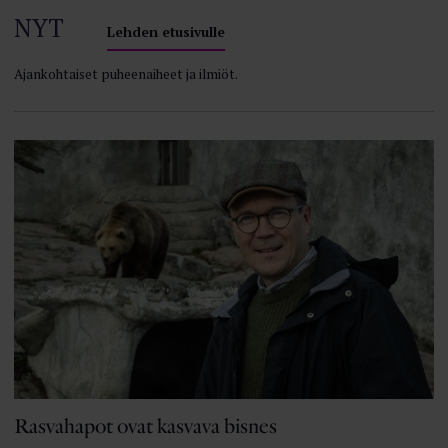
NYT
Lehden etusivulle
Ajankohtaiset puheenaiheet ja ilmiöt.
Rasvahapot ovat kasvava bisnes