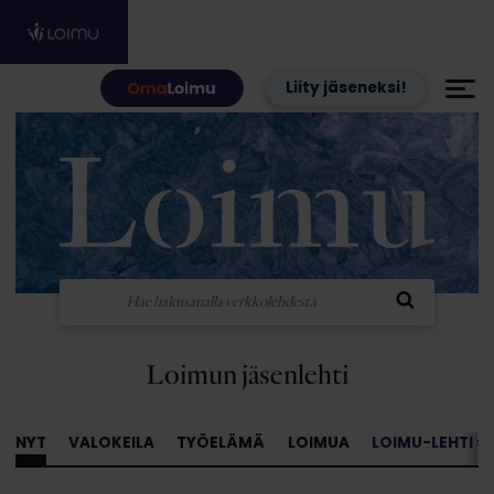
Hyppää sisältöön
Liity jäseneksi!
Loimun jäsenlehti
NYT
VALOKEILA
TYÖELÄMÄ
LOIMUA
LOIMU-LEHTI »