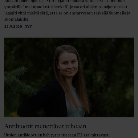
Akavan puheenjohtaja Sture Fjäder haluaisi luoda TKI-toiminnan
ympärille "maanpuolustushenkeä", jossa eri alojen toimijat olisivat
laajalti yhtä mieltä siitä, että se on ensiarvoisen tärkeää Suomelle ja
suomalaisille.
25.9.2020
NYT
Antibiootit menettävät tehoaan
Uusien antibioottien kehitystä tuetaan EU:ssa mittavasti.