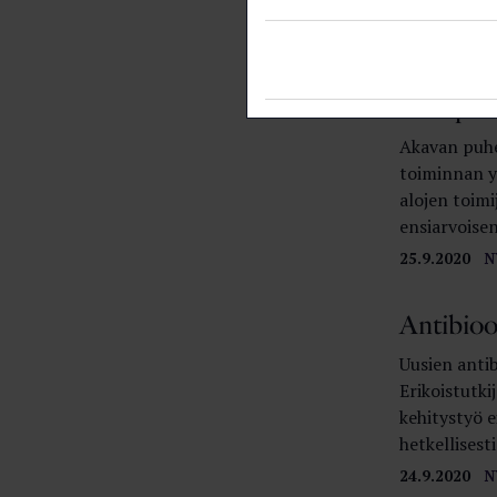
2,7 prosent
25.9.2020
N
TKI-pano
Akavan puhe
toiminnan y
alojen toimij
ensiarvoisen
25.9.2020
N
Antibioo
Uusien antib
Erikoistutki
kehitystyö 
hetkellisesti
24.9.2020
N