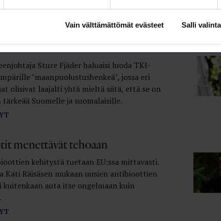
ista 4 prosenttiin bruttokansantuotteesta.
YT
Vain välttämättömät evästeet
Salli valinta
stukset ovat avainasia
enjohtaja Sture Fjäder haluaisi luoda TKI-
mpärille "maanpuolustushenkeä", jossa eri
at olisivat laajalti yhtä mieltä siitä, että se on
 tärkeää Suomelle ja suomalaisille.
YT
tit menettävät tehoaan
ioottien kehitystä tuetaan EU:ssa mittavasti.
ja Kati Räisäsen mukaan uusien antibioottien
ei kuitenkaan auta itse ongelmaan kuin
.
YT