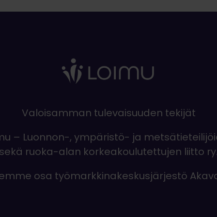
Valoisamman tulevaisuuden tekijät
mu – Luonnon-, ympäristö- ja metsätieteilijö
sekä ruoka-alan korkeakoulutettujen liitto ry
emme osa työmarkkinakeskusjärjestö Akav