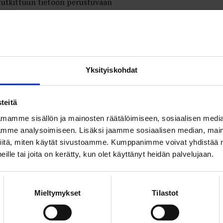
utkittuun tietoon perustuvaan
uuteen.
YT
: Kestävä, oikeudenmukainen
Yksityiskohdat
uus
si saavuttaa yhteinen tahtotila ylpeästi
teitä
sta, maailmalle esimerkkinä toimivasta Suomesta,
ia hiilineutraaliuden innovaatioita ja jakaa
mamme sisällön ja mainosten räätälöimiseen, sosiaalisen medi
aakan oikeudenmukaisesti.
mme analysoimiseen. Lisäksi jaamme sosiaalisen median, maino
iitä, miten käytät sivustoamme. Kumppanimme voivat yhdistää nä
YT
 heille tai joita on kerätty, kun olet käyttänyt heidän palvelujaan.
itus: Uuden nousun lääkkeet
 Kestävän tulevaisuuden ohjelman keskeisistä
Mieltymykset
Tilastot
a on uskottavan polun löytäminen tutkimus-,
innovaatiopanostusten kasvattamiseksi nykyisestä