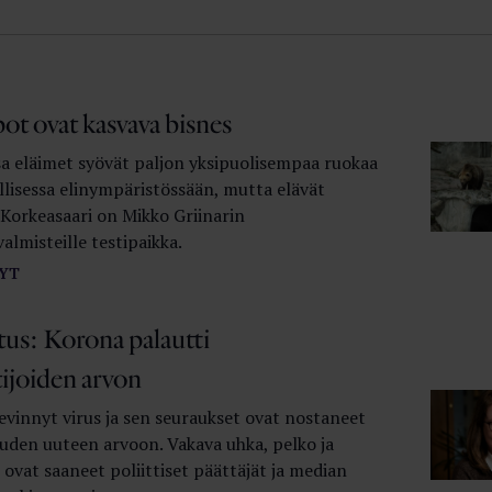
ot ovat kasvava bisnes
sa eläimet syövät paljon yksipuolisempaa ruokaa
llisessa elinympäristössään, mutta elävät
Korkeasaari on Mikko Griinarin
lmisteille testipaikka.
YT
tus: Korona palautti
tijoiden arvon
levinnyt virus ja sen seuraukset ovat nostaneet
uuden uuteen arvoon. Vakava uhka, pelko ja
ovat saaneet poliittiset päättäjät ja median