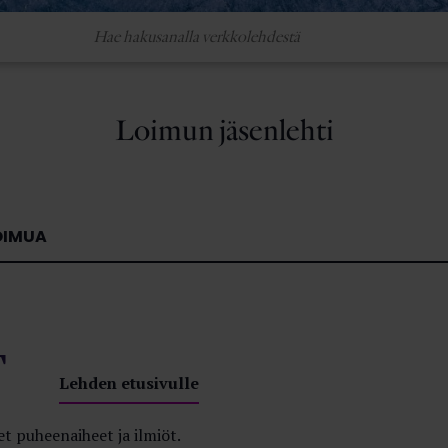
Loimun jäsenlehti
OIMUA
T
Lehden etusivulle
t puheenaiheet ja ilmiöt.