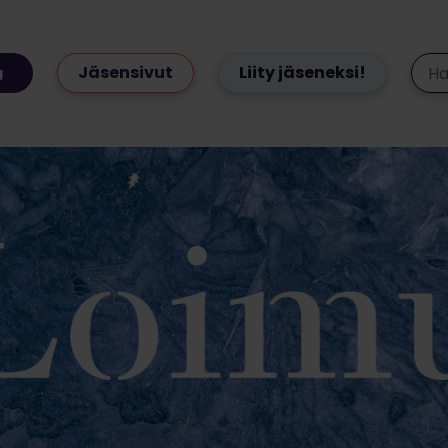
Jäsensivut
Liity jäseneksi!