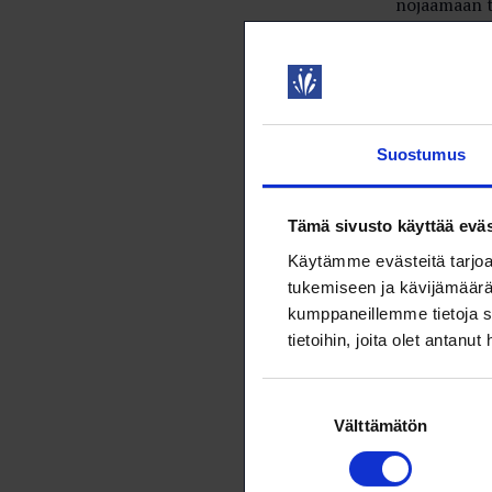
nojaamaan t
asiantuntij
6.11.2020
N
Kolumni
Suostumus
tulevais
Meidän pitäi
Tämä sivusto käyttää eväs
vastuullise
joka luo uus
Käytämme evästeitä tarjoa
siirtymän t
tukemiseen ja kävijämäärä
kumppaneillemme tietoja s
6.11.2020
N
tietoihin, joita olet antanut
Pääkirjo
Suostumuksen
Yksi Loimun
Välttämätön
valinta
tavoitteist
kehitys ja 