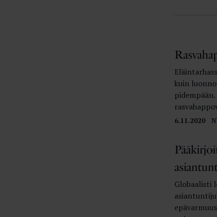
Rasvahap
Eläintarhas
kuin luonno
pidempään. 
rasvahappova
6.11.2020
N
Pääkirjoi
asiantun
Globaalisti 
asiantuntij
epävarmuus 