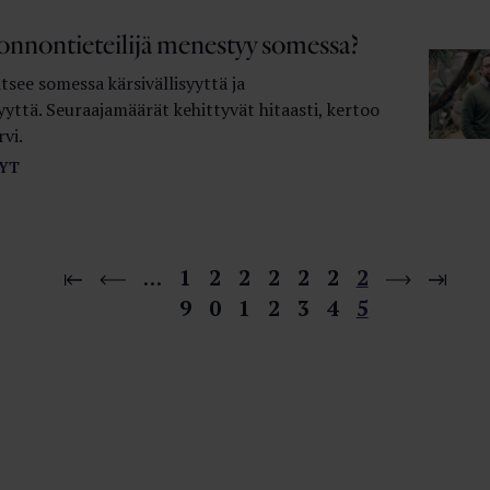
onnontieteilijä menestyy somessa?
itsee somessa kärsivällisyyttä ja
yyttä. Seuraajamäärät kehittyvät hitaasti, kertoo
rvi.
YT
…
1
2
2
2
2
2
2
9
0
1
2
3
4
5