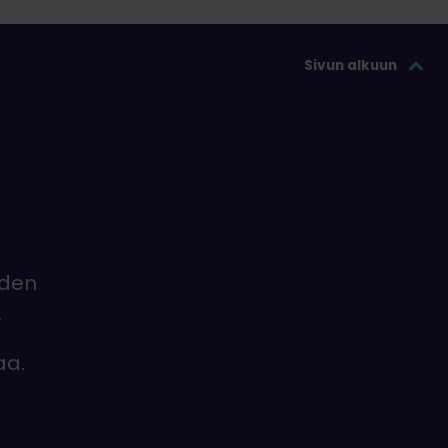
Sivun alkuun
iden
.
aa.