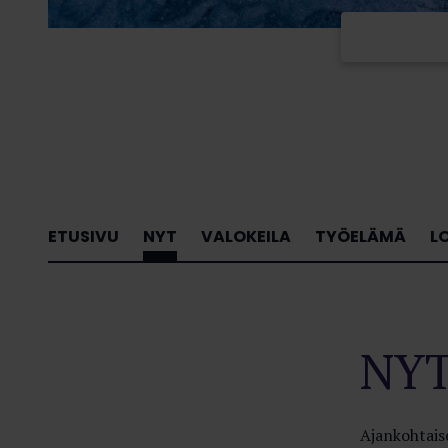
ETUSIVU
NYT
VALOKEILA
TYÖELÄMÄ
L
NY
Ajankohtaise