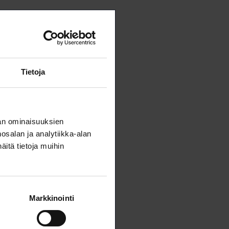
Tietoja
an ominaisuuksien
salan ja analytiikka-alan
itä tietoja muihin
Markkinointi