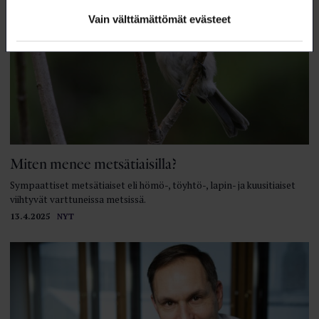
Vain välttämättömät evästeet
Miten menee metsätiaisilla?
Sympaattiset metsätiaiset eli hömö-, töyhtö-, lapin- ja kuusitiaiset
viihtyvät varttuneissa metsissä.
13.4.2025
NYT