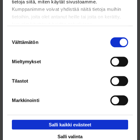
tietoja siitä, miten käytät sivustoamme.
Kumppanimme voivat yhdistää näitä tietoja muihin
tietoihin, joita olet antanut heille tai joita on kerätty,
kun olet käyttänyt heidän palvelujaan.
Suostumuksen
Välttämätön
valinta
Mieltymykset
Tilastot
Laivojen pesuvedet Itämeren riesana
Pesuista kertyvän kuorman määrää ja vaikutusta ei vielä täysin
Markkinointi
tunneta.
13.4.2025
NYT
Salli kaikki evästeet
Salli valinta