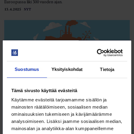
Euroopassa liki 300 vuoden ajan.
13.4.2025
NYT
Suostumus
Yksityiskohdat
Tietoja
Tämä sivusto käyttää evästeitä
Käytämme evästeitä tarjoamamme sisällön ja
Drill, baby, drill
mainosten räätälöimiseen, sosiaalisen median
ominaisuuksien tukemiseen ja kävijämäärämme
Ilmastonsuojelulle ei kuulu juuri nyt hyvää.
analysoimiseen. Lisäksi jaamme sosiaalisen median,
13.4.2025
NYT
mainosalan ja analytiikka-alan kumppaneillemme