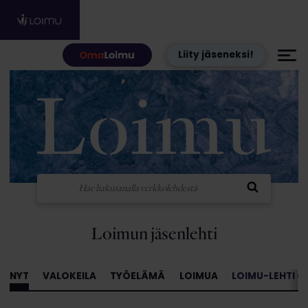
Hyppää sisältöön
Liity jäseneksi!
Loimun jäsenlehti
NYT
VALOKEILA
TYÖELÄMÄ
LOIMUA
LOIMU-LEHTI »