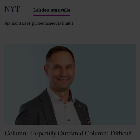
NYT
Lehden etusivulle
Ajankohtaiset puheenaiheet ja ilmiöt.
Column: Hopefully Outdated Column: Difficult