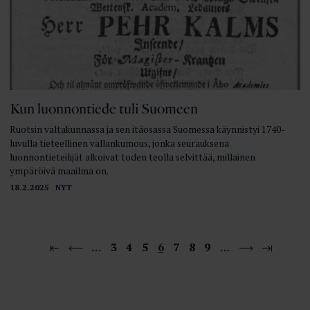
Kun luonnontiede tuli Suomeen
Ruotsin valtakunnassa ja sen itäosassa Suomessa käynnistyi 1740-
luvulla tieteellinen vallankumous, jonka seurauksena
luonnontieteilijät alkoivat toden teolla selvittää, millainen
ympäröivä maailma on.
18.2.2025
NYT
…
3
4
5
6
7
8
9
…