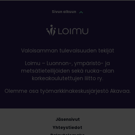
Sivun alkuun
Valoisamman tulevaisuuden tekijät
Loimu – Luonnon-, ympäristö- ja
metsätieteilijöiden sekä ruoka-alan
korkeakoulutettujen liitto ry.
Olemme osa työmarkkinakeskusjärjestö Akavaa.
Jäsensivut
Yhteystiedot