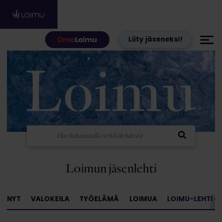
Hyppää sisältöön
Liity jäseneksi!
Loimun jäsenlehti
NYT
VALOKEILA
TYÖELÄMÄ
LOIMUA
LOIMU-LEHTI »