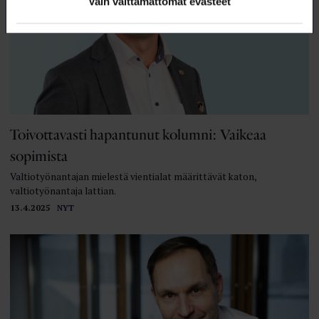
Vain välttämättömät evästeet
Toivottavasti hapantunut kolumni: Vaikeaa
sopimista
Valtiotyönantajan mielestä vientialat määrittävät katon,
valtiotyönantaja lattian.
13.4.2025
NYT