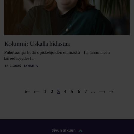
Kolumni: Uskalla hidastaa
Puhutaanpa hetki opiskelijoiden elämästä – tai lähinnä sen
kiireellisyydestä.
18.2.2025
LOIMUA
1
2
3
4
5
6
7
…
Sivun alkuun