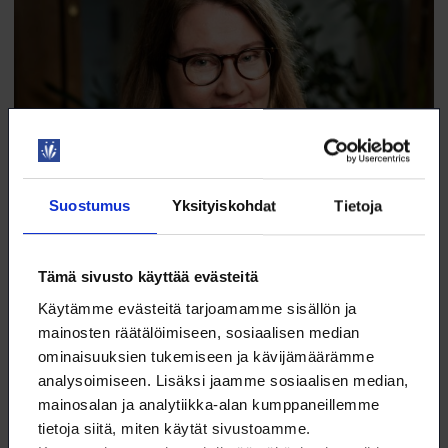
Suostumus
Yksityiskohdat
Tietoja
Pääkirjoitus: Yleiskorotus on loimulaiselle lähes
Tämä sivusto käyttää evästeitä
kaikki
Käytämme evästeitä tarjoamamme sisällön ja
Työmarkkinakevät 2025 on poikkeuksellinen.
mainosten räätälöimiseen, sosiaalisen median
13.4.2025
NYT
ominaisuuksien tukemiseen ja kävijämäärämme
analysoimiseen. Lisäksi jaamme sosiaalisen median,
mainosalan ja analytiikka-alan kumppaneillemme
tietoja siitä, miten käytät sivustoamme.