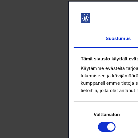
linjoja
Syksyn mer
edunvalvont
hallitusohje
Suostumus
8.11.2023
N
Kolumni
Tämä sivusto käyttää eväs
Uupumus työ
Käytämme evästeitä tarjoa
ihminen on 
tukemiseen ja kävijämäärä
kumppaneillemme tietoja s
8.11.2023
L
tietoihin, joita olet antanut
Pääkirjo
Suostumuksen
Nuorten ja 
Välttämätön
valinta
saatu toistu
8.11.2023
N