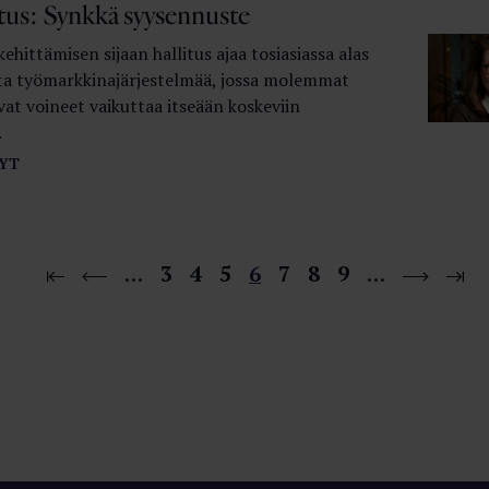
itus: Synkkä syysennuste
hittämisen sijaan hallitus ajaa tosiasiassa alas
ta työmarkkinajärjestelmää, jossa molemmat
at voineet vaikuttaa itseään koskeviin
.
YT
…
3
4
5
6
7
8
9
…