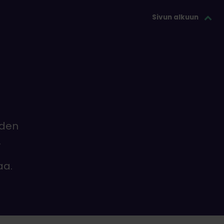
Sivun alkuun
iden
.
aa.