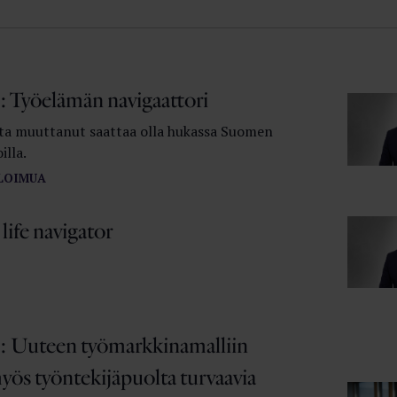
 Työelämän navigaattori
a muuttanut saattaa olla hukassa Suomen
illa.
LOIMUA
ife navigator
 Uuteen työmarkkinamalliin
yös työntekijäpuolta turvaavia