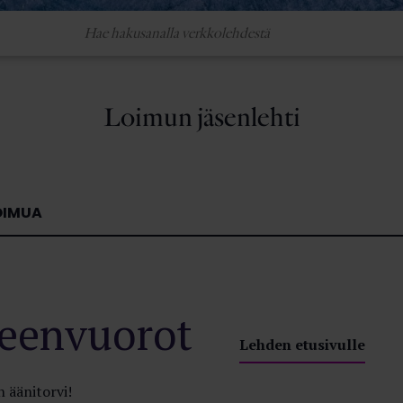
Loimun jäsenlehti
OIMUA
eenvuorot
Lehden etusivulle
 äänitorvi!