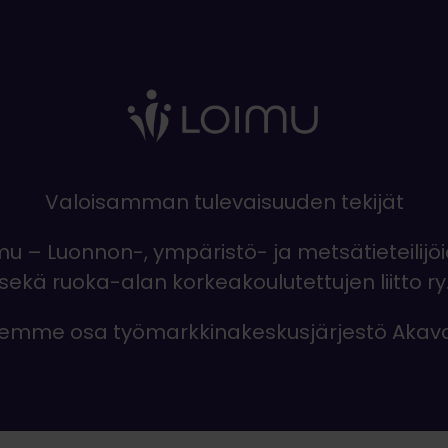
Valoisamman tulevaisuuden tekijät
mu – Luonnon-, ympäristö- ja metsätieteilijö
sekä ruoka-alan korkeakoulutettujen liitto ry
emme osa työmarkkinakeskusjärjestö Akav