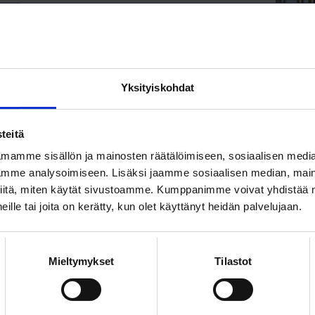
kittävimmät kysymykset Loimun
atyöskentelyssä liittyvät maan
lmaan ja sen sisältämiin työelämähankkeisiin.
Yksityiskohdat
YT
: Ruuhkavuodet
teitä
elämässä ei johdu välttämättä vain töistä vaan
mamme sisällön ja mainosten räätälöimiseen, sosiaalisen medi
kokonaisuus.
mme analysoimiseen. Lisäksi jaamme sosiaalisen median, maino
iitä, miten käytät sivustoamme. Kumppanimme voivat yhdistää nä
OIMUA
 heille tai joita on kerätty, kun olet käyttänyt heidän palvelujaan.
itus: Huoli nuorten huomisesta
nuorten aikuisten henkisestä hyvinvoinnista on
Mieltymykset
Tilastot
vasti lukea huonoja uutisia jo pitkään.
YT