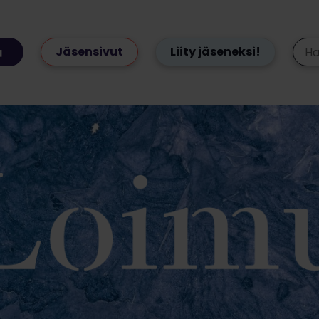
Jäsensivut
Liity jäseneksi!