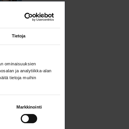
Tietoja
an ominaisuuksien
salan ja analytiikka-alan
itä tietoja muihin
Markkinointi