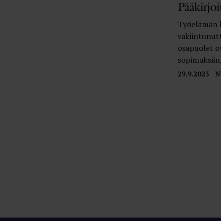
Pääkirjo
Työelämän ke
vakiintunut
osapuolet ov
sopimuksiin
29.9.2023
N