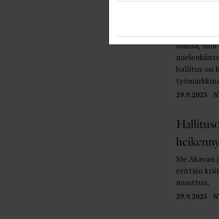
Kesälläk
Vaikuttamist
osassa, sill
mielenkiint
hallitus on 
työmarkkina
29.9.2023
N
Hallitus
heikenny
Me Akavan j
erittäin krii
muuttuu.
29.9.2023
N