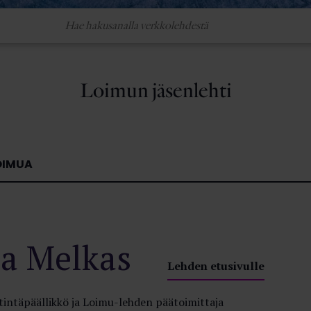
Loimun jäsenlehti
OIMUA
a Melkas
Lehden etusivulle
tintäpäällikkö ja Loimu-lehden päätoimittaja