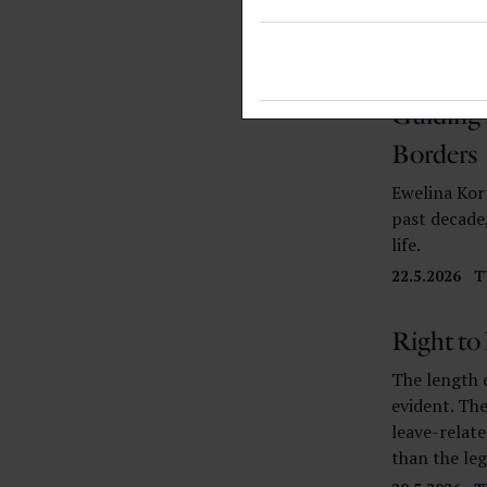
Helsingissä.
22.5.2026
L
Guiding 
Borders
Ewelina Kort
past decade,
life.
22.5.2026
T
Right to
The length o
evident. Th
leave-relate
than the leg