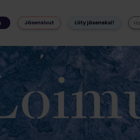
Jäsensivut
Liity jäseneksi!