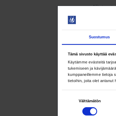
Liitot ovat 
lainsäädäntö
virkaehtoso
22.5.2026
T
Suostumus
Tunnetko
ryhmähe
Tämä sivusto käyttää eväs
Työntekijäi
Käytämme evästeitä tarjoa
puoliso tai 
tukemiseen ja kävijämäärä
22.5.2026
L
kumppaneillemme tietoja s
tietoihin, joita olet antanut
Ledipäiv
Suostumuksen
edunvalv
Välttämätön
valinta
Loimu järjes
valtuutetuil