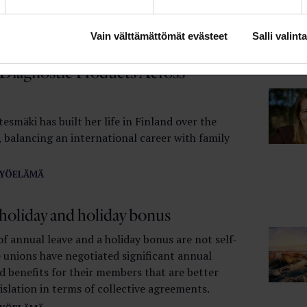
OIMUA
Vain välttämättömät evästeet
Salli valinta
Diagnostic Products Across
esmäki has built her life in Finland over the
 balancing an international career with family
YÖELÄMÄ
 holiday and holiday bonus
f annual leave and a holiday bonus are not self-
e unions have negotiated significant annual
d benefits for their members that are better
islation in terms of collective agreements.