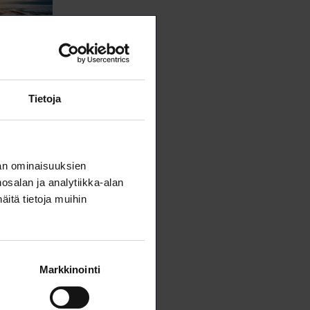
Tietoja
an ominaisuuksien
salan ja analytiikka-alan
itä tietoja muihin
Markkinointi