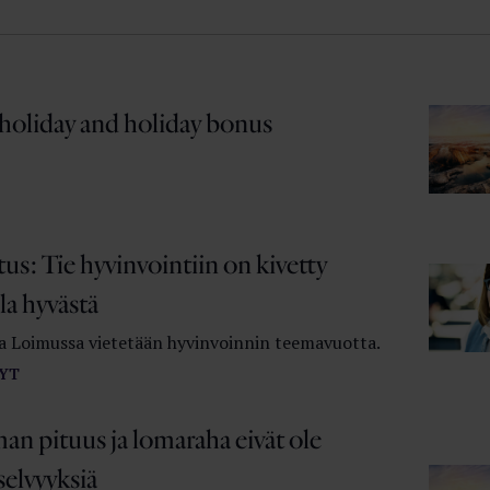
 holiday and holiday bonus
tus: Tie hyvinvointiin on kivetty
la hyvästä
 Loimussa vietetään hyvinvoinnin teemavuotta.
YT
an pituus ja lomaraha eivät ole
selvyyksiä