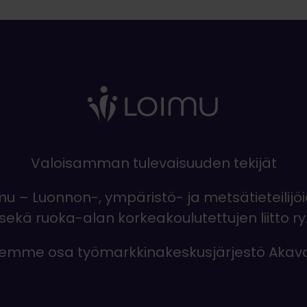
Valoisamman tulevaisuuden tekijät
mu – Luonnon-, ympäristö- ja metsätieteilijö
sekä ruoka-alan korkeakoulutettujen liitto ry
emme osa työmarkkinakeskusjärjestö Akav