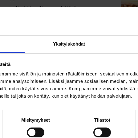
neuvotelleet jäsenilleen merkittäviä,
ä parempia vuosilomaan liittyviä etuja työ- ja
pimuksiin.
YÖELÄMÄ
Yksityiskohdat
 työntekijäin
nkivakuutuksen?
teitä
n ryhmähenkivakuutus tarjoaa turvaa, kun
mamme sisällön ja mainosten räätälöimiseen, sosiaalisen medi
lasten huoltaja kuolee.
mme analysoimiseen. Lisäksi jaamme sosiaalisen median, maino
OIMUA
iitä, miten käytät sivustoamme. Kumppanimme voivat yhdistää nä
 heille tai joita on kerätty, kun olet käyttänyt heidän palvelujaan.
ässä puhuttiin sinunkin
onnastasi
Mieltymykset
Tilastot
ti työpaikkojen luottamusmiehille, -
le ja -edustajille yhteisen ledi-päivän 24.4.