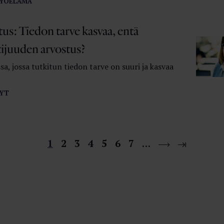
YÖELÄMÄ
tus: Tiedon tarve kasvaa, entä
tijuuden arvostus?
a, jossa tutkitun tiedon tarve on suuri ja kasvaa
YT
1
2
3
4
5
6
7
…