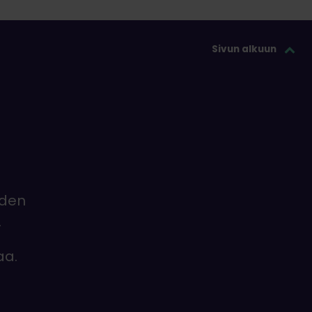
Sivun alkuun
iden
.
aa.