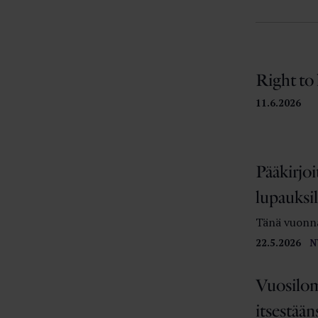
Right to
11.6.2026
Pääkirjoi
lupauksil
Tänä vuonna
22.5.2026
N
Vuosilom
itsestään