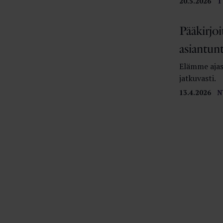
20.5.2026
T
Pääkirjoi
asiantun
Elämme ajass
jatkuvasti.
13.4.2026
N