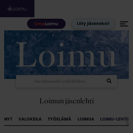
Hyppää sisältöön
Liity jäseneksi!
Loimun jäsenlehti
NYT
VALOKEILA
TYÖELÄMÄ
LOIMUA
LOIMU-LEHTI »