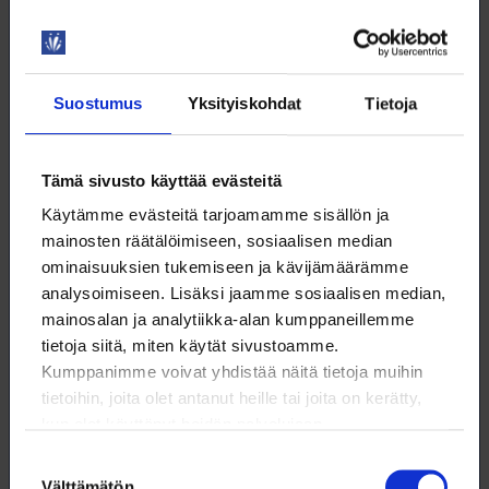
kanavalla.
15.2.2021
TYÖELÄMÄ
Suostumus
Yksityiskohdat
Tietoja
Tämä sivusto käyttää evästeitä
Käytämme evästeitä tarjoamamme sisällön ja
mainosten räätälöimiseen, sosiaalisen median
ominaisuuksien tukemiseen ja kävijämäärämme
analysoimiseen. Lisäksi jaamme sosiaalisen median,
mainosalan ja analytiikka-alan kumppaneillemme
tietoja siitä, miten käytät sivustoamme.
Kumppanimme voivat yhdistää näitä tietoja muihin
Loimun työmarkkina­tutkimus 2020
tietoihin, joita olet antanut heille tai joita on kerätty,
Työmarkkinatutkimukseen vastasi 2 943 loimulaista. Edellisvuodesta
kun olet käyttänyt heidän palvelujaan.
palkka oli noussut noin 60 prosentilla vastaajista, ja laskenut 4
prosentilla.
Suostumuksen
11.2.2021
TYÖELÄMÄ
Välttämätön