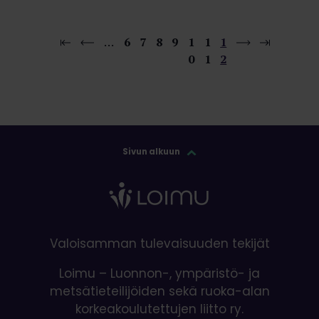
…
6
7
8
9
1
1
1
0
1
2
Sivun alkuun
Valoisamman tulevaisuuden tekijät
Loimu – Luonnon-, ympäristö- ja
metsätieteilijöiden sekä ruoka-alan
korkeakoulutettujen liitto ry.