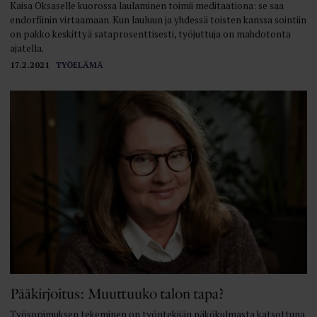
Kaisa Oksaselle kuorossa laulaminen toimii meditaationa: se saa
endorfiinin virtaamaan. Kun lauluun ja yhdessä toisten kanssa sointiin
on pakko keskittyä sataprosenttisesti, työjuttuja on mahdotonta
ajatella.
17.2.2021
TYÖELÄMÄ
Pääkirjoitus: Muuttuuko talon tapa?
Työsopimuksen tekeminen on työntekijän näkökulmasta katsottuna