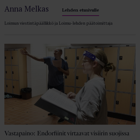
Anna Melkas
Lehden etusivulle
Loimun viestintäpäällikkö ja Loimu-lehden päätoimittaja
Vastapaino: Endorfiinit virtaavat visiirin suojissa