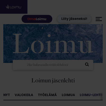
Hyppää sisältöön
Liity jäseneksi!
Loimun jäsenlehti
NYT
VALOKEILA
TYÖELÄMÄ
LOIMUA
LOIMU-LEHTI »