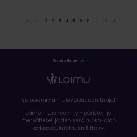
1
2
3
4
5
6
7
…
Sivun alkuun
Valoisamman tulevaisuuden tekijät
Loimu – Luonnon-, ympäristö- ja
metsätieteilijöiden sekä ruoka-alan
korkeakoulutettujen liitto ry.