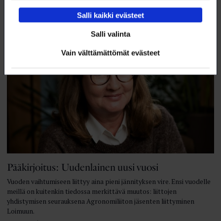
16.2.2026
TYÖELÄMÄ
Salli kaikki evästeet
Salli valinta
Vain välttämättömät evästeet
Pääkirjoitus: Uudenlainen uusi vuosi
Vuoden vaihtumiseen liittyy aina pieni jännityksen vire. Ensi vuodelle
meillä on kuitenkin tiedossa merkittävä muutos: liittojen
yhdistymisen seurauksena Agronomiliiton jäsenten liittyminen
Loimuun.