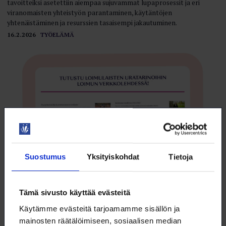
tavoitteiksi asetettiin aiempaa sujuvammat lupaprosessit ja eri
viranomaisten yhteistyön parantaminen, käytäntöjen
yhtenäistäminen ja resurssien tasaisempi jakautuminen.
16.2.2026
TYÖELÄMÄ
Suostumus
Yksityiskohdat
Tietoja
Tämä sivusto käyttää evästeitä
Keitä me olemme nyt?
Käytämme evästeitä tarjoamamme sisällön ja
Kokonaisjäsenmäärä noin 23 000, Agronomiliitosta siirtyi vuoden
mainosten räätälöimiseen, sosiaalisen median
alusta noin 5 300 jäsentä, eli Loimun jäsenmäärä kasvoi noin 30