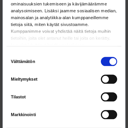
prosentilla.
ominaisuuksien tukemiseen ja kävijämäärämme
analysoimiseen. Lisäksi jaamme sosiaalisen median,
16.2.2026
LOIMUA
mainosalan ja analytiikka-alan kumppaneillemme
tietoja siitä, miten käytät sivustoamme.
Kumppanimme voivat yhdistää näitä tietoja muihin
tietoihin, joita olet antanut heille tai joita on kerätty,
kun olet käyttänyt heidän palvelujaan.
Suostumuksen
Välttämätön
valinta
Mieltymykset
Tilastot
Työmarkkinatutkimuksen 2025 tuloksia: Palkat
nousseet, tulevaisuusarviot heikentyneet
Markkinointi
Vastaajien palkkataso on noussut, eikä työllistymisen laadussa
aineiston perusteella ole tapahtunut heikkenemistä.