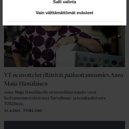
Salli valinta
Vain välttämättömät evästeet
YT-neuvottelut yllättivät pääluottamusmies Anna-
Maija Hämäläisen
Anna-Maija Hämäläisellä on meneillään kuudes vuosi
luottamusmiestehtävässä Turvallisuus- ja kemikaalivirasto
TUKESissa.
13.4.2025
TYÖELÄMÄ