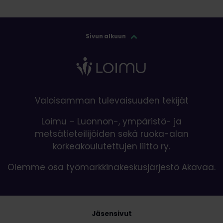
Sivun alkuun
Valoisamman tulevaisuuden tekijät
Loimu – Luonnon-, ympäristö- ja
metsätieteilijöiden sekä ruoka-alan
korkeakoulutettujen liitto ry.
Olemme osa työmarkkinakeskusjärjestö Akavaa.
Jäsensivut