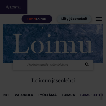
Hyppää sisältöön
Liity jäseneksi!
Loimun jäsenlehti
NYT
VALOKEILA
TYÖELÄMÄ
LOIMUA
LOIMU-LEHTI »