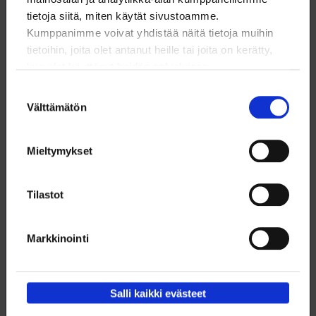
tietoja siitä, miten käytät sivustoamme.
Kumppanimme voivat yhdistää näitä tietoja muihin
tietoihin, joita olet antanut heille tai joita on kerätty,
kun olet käyttänyt heidän palvelujaan.
Suostumuksen
Välttämätön
valinta
Mieltymykset
Tilastot
Pääkirjoitus: Yleiskorotus on loimulaiselle lähes
kaikki
Markkinointi
Työmarkkinakevät 2025 on poikkeuksellinen.
13.4.2025
NYT
Salli kaikki evästeet