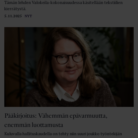
Tämän lehden Valokeila-kokonaisuudessa käsitellään tekstiilien
kierrätystä.
5.11.2025
NYT
Pääkirjoitus: Vähemmän epä­varmuutta,
enemmän luottamusta
Kuluvalla hallituskaudella on tehty niin suuri joukko työntekijän