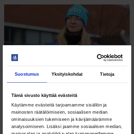
Suostumus
Yksityiskohdat
Tietoja
Uusi rooli vei Iida Raaskan työtaistelun
Tämä sivusto käyttää evästeitä
tiimellykseen
Käytämme evästeitä tarjoamamme sisällön ja
Turun yliopistossa biokemiaa opiskellut Iida Raaska aloitti Aidian
mainosten räätälöimiseen, sosiaalisen median
Oy:ssä prosessikemistinä helmikuussa 2024.
ominaisuuksien tukemiseen ja kävijämäärämme
23.5.2025
TYÖELÄMÄ
analysoimiseen. Lisäksi jaamme sosiaalisen median,
mainosalan ja analytiikka-alan kumppaneillemme