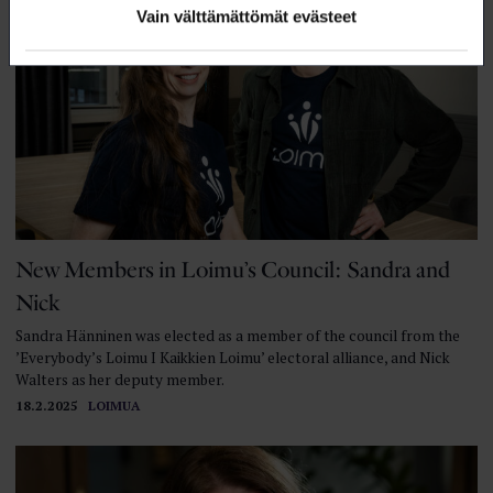
Vain välttämättömät evästeet
New Members in Loimu’s Council: Sandra and
Nick
Sandra Hänninen was elected as a member of the council from the
’Everybody’s Loimu I Kaikkien Loimu’ electoral alliance, and Nick
Walters as her deputy member.
18.2.2025
LOIMUA