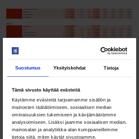
Suostumus
Yksityiskohdat
Tietoja
Tämä sivusto käyttää evästeitä
Loimulaisten palkat työnantajasektorin ja
Käytämme evästeitä tarjoamamme sisällön ja
toimiaseman mukaan
mainosten räätälöimiseen, sosiaalisen median
ominaisuuksien tukemiseen ja kävijämäärämme
18.2.2025
TYÖELÄMÄ
analysoimiseen. Lisäksi jaamme sosiaalisen median,
mainosalan ja analytiikka-alan kumppaneillemme
tietoja siitä, miten käytät sivustoamme.