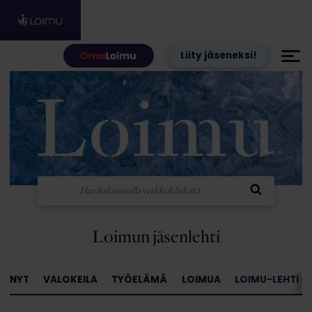
Hyppää sisältöön
Liity jäseneksi!
Loimun jäsenlehti
NYT
VALOKEILA
TYÖELÄMÄ
LOIMUA
LOIMU-LEHTI »