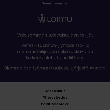
Sivun alkuun
Valoisamman tulevaisuuden tekijät
Loimu – Luonnon-, ympäristö- ja
metsätieteilijöiden sekä ruoka-alan
korkeakoulutettujen liitto ry.
Olemme osa työmarkkinakeskusjärjestö Akavaa.
Jäsensivut
Yhteystiedot
Palautelomake