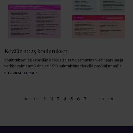
Kevään 2025 koulutukset
Koulutukset järjestetään kaikkialta saavutettavina webinaareina ja
verkkovalmennuksina tai lähikoulutuksina tietyllä paikkakunnalla.
9.12.2024
LOIMUA
1
2
3
4
5
6
7
…