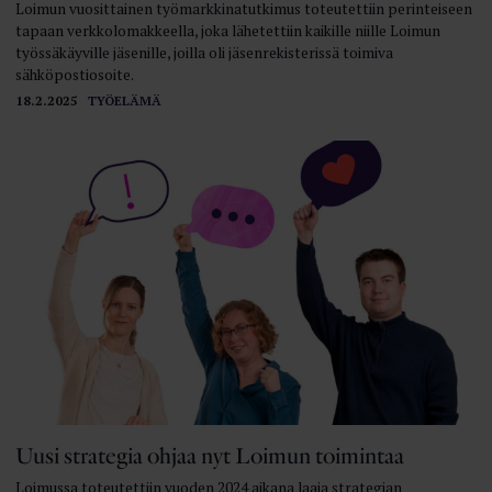
Loimun vuosittainen työmarkkinatutkimus toteutettiin perinteiseen
tapaan verkkolomakkeella, joka lähetettiin kaikille niille Loimun
työssäkäyville jäsenille, joilla oli jäsenrekisterissä toimiva
sähköpostiosoite.
18.2.2025
TYÖELÄMÄ
Uusi strategia ohjaa nyt Loimun toimintaa
Loimussa toteutettiin vuoden 2024 aikana laaja strategian