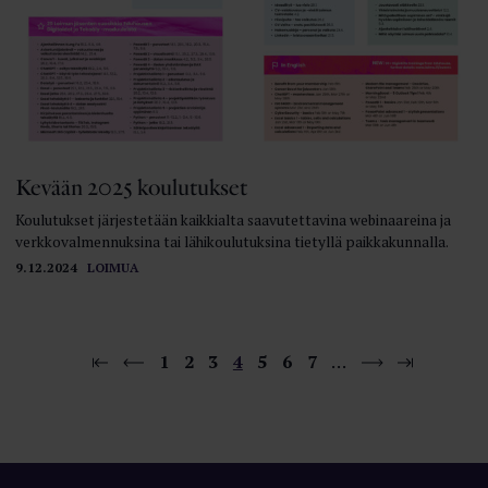
Kevään 2025 koulutukset
Koulutukset järjestetään kaikkialta saavutettavina webinaareina ja
verkkovalmennuksina tai lähikoulutuksina tietyllä paikkakunnalla.
9.12.2024
LOIMUA
1
2
3
4
5
6
7
…