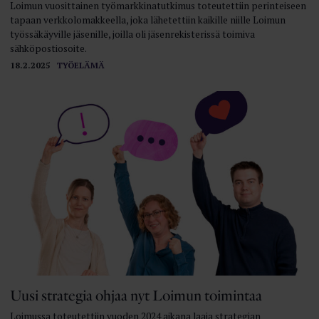
Loimun vuosittainen työmarkkinatutkimus toteutettiin perinteiseen
tapaan verkkolomakkeella, joka lähetettiin kaikille niille Loimun
työssäkäyville jäsenille, joilla oli jäsenrekisterissä toimiva
sähköpostiosoite.
18.2.2025
TYÖELÄMÄ
Uusi strategia ohjaa nyt Loimun toimintaa
Loimussa toteutettiin vuoden 2024 aikana laaja strategian