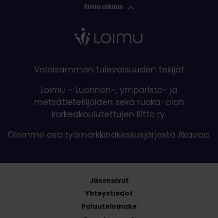
Sivun alkuun
Valoisamman tulevaisuuden tekijät
Loimu – Luonnon-, ympäristö- ja
metsätieteilijöiden sekä ruoka-alan
korkeakoulutettujen liitto ry.
Olemme osa työmarkkinakeskusjärjestö Akavaa.
Jäsensivut
Yhteystiedot
Palautelomake