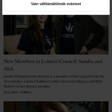
Vain välttämättömät evästeet
New Members in Loimu’s Council: Sandra and
Nick
Sandra Hänninen was elected as a member of the council from the
’Everybody’s Loimu I Kaikkien Loimu’ electoral alliance, and Nick
Walters as her deputy member.
18.2.2025
LOIMUA