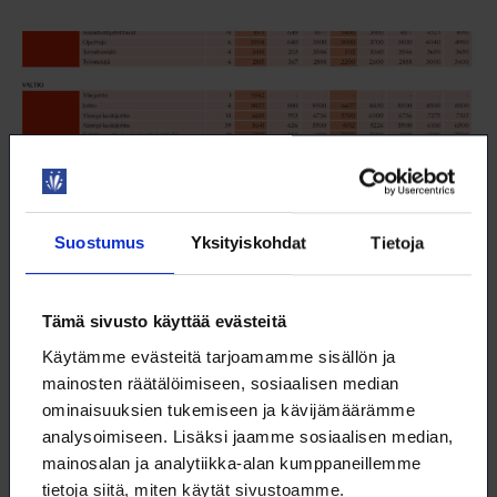
Suostumus
Yksityiskohdat
Tietoja
Tämä sivusto käyttää evästeitä
Loimulaisten palkat työnantajasektorin ja
Käytämme evästeitä tarjoamamme sisällön ja
toimiaseman mukaan
mainosten räätälöimiseen, sosiaalisen median
ominaisuuksien tukemiseen ja kävijämäärämme
18.2.2025
TYÖELÄMÄ
analysoimiseen. Lisäksi jaamme sosiaalisen median,
mainosalan ja analytiikka-alan kumppaneillemme
tietoja siitä, miten käytät sivustoamme.