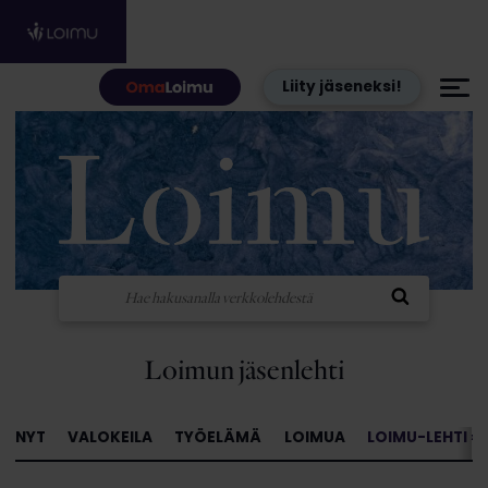
Hyppää sisältöön
Liity jäseneksi!
Loimun jäsenlehti
NYT
VALOKEILA
TYÖELÄMÄ
LOIMUA
LOIMU-LEHTI »