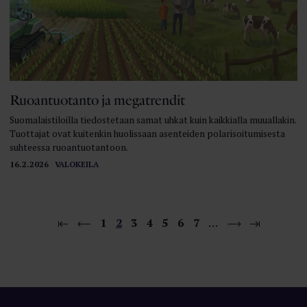
Ruoantuotanto ja megatrendit
Suomalaistiloilla tiedostetaan samat uhkat kuin kaikkialla muuallakin.
Tuottajat ovat kuitenkin huolissaan asenteiden polarisoitumisesta
suhteessa ruoantuotantoon.
16.2.2026
VALOKEILA
1
2
3
4
5
6
7
…