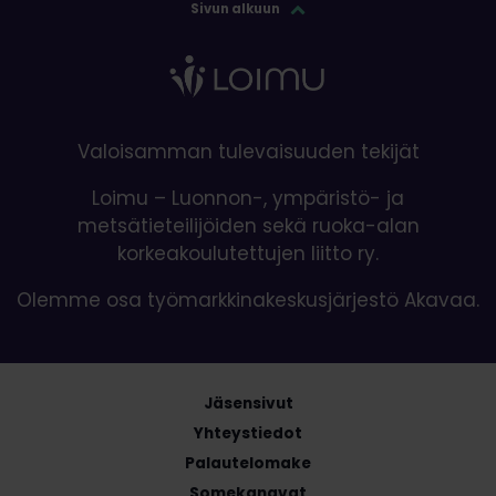
Sivun alkuun
Valoisamman tulevaisuuden tekijät
Loimu – Luonnon-, ympäristö- ja
metsätieteilijöiden sekä ruoka-alan
korkeakoulutettujen liitto ry.
Olemme osa työmarkkinakeskusjärjestö Akavaa.
Jäsensivut
Yhteystiedot
Palautelomake
Somekanavat