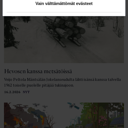
Vain välttämättömät evästeet
Hevosen kanssa metsätöissä
Veijo Peltola Mäntsälän Jokelanseudulta lähti isänsä kanssa talvella
1962 toiselle puolelle pitäjää tukinajoon.
16.2.2026
NYT