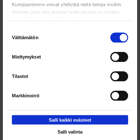
Kumppanimme voivat yhdistää näitä tietoja muihin
tietoihin, joita olet antanut heille tai joita on kerätty,
kun olet käyttänyt heidän palvelujaan.
Suostumuksen
Välttämätön
valinta
Mieltymykset
Tilastot
Viekö tekoäly lääketeollisuuden työpaikat?
Markkinointi
Nadia Tamminen ei usko, että tekoälyn hyödyntäminen näkyisi
lähivuosina lääketeollisuudessa erityisen selvästi, koska siellä on niin
paljon kohtia, joissa tarvitaan ihmisen päätöksentekoa.
16.2.2026
VALOKEILA
Salli kaikki evästeet
Salli valinta