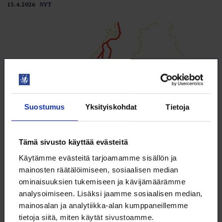
13.4.2026
NYT
Suostumus
Yksityiskohdat
Tietoja
Tämä sivusto käyttää evästeitä
Käytämme evästeitä tarjoamamme sisällön ja
Vedyn siirtoverkkoa valmistellaan jo
mainosten räätälöimiseen, sosiaalisen median
Kotimaisesta kaasunsiirrosta huolehtiva valtion verkkoyhtiö Gasgrid
ominaisuuksien tukemiseen ja kävijämäärämme
Finland Oy suunnittelee kansallista vedyn siirto­verkkoa.
analysoimiseen. Lisäksi jaamme sosiaalisen median,
13.4.2026
VALOKEILA
mainosalan ja analytiikka-alan kumppaneillemme
tietoja siitä, miten käytät sivustoamme.