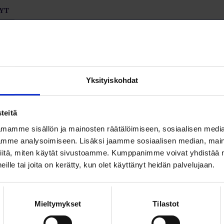
YT
 oppivat kohtaamistaan uhkista
 työskentelee joukko varautumisen ja
nnittelun ammattilaisia, jotka keskittyvät
Yksityiskohdat
n turvaamiseen ja lujittamiseen.
ALOKEILA
teitä
ko pahempi kuin tulipalo
mamme sisällön ja mainosten räätälöimiseen, sosiaalisen medi
mme analysoimiseen. Lisäksi jaamme sosiaalisen median, maino
likemisti Ari Törmä pitää suurimpana
iitä, miten käytät sivustoamme. Kumppanimme voivat yhdistää nä
kinä inhimillistä tekijää eli käyttäjiä, jotka
 heille tai joita on kerätty, kun olet käyttänyt heidän palvelujaan.
kiksi kirjata tietoja väärällä tavalla tai vääriin
tai vahingossa poistaa tietoa näkyvistä.
ALOKEILA
Mieltymykset
Tilastot