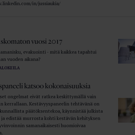
.linkedin.com/in/jussiaukia/
skomaton vuosi 2017
lamanisku, evakuointi - mitä kaikkea tapahtui
an vuoden aikana?
ALOKEILA
spaneeli katsoo kokonaisuuksia
et ongelmat eivät ratkea keskittymällä vain
an kerrallaan. Kestävyyspaneelin tehtävänä on
kunnallista päätöksentekoa, käynnistää julkista
 ja edistää murrosta kohti kestävän kehityksen
hyvinvoinnin samanaikaisesti huomioivaa
a.