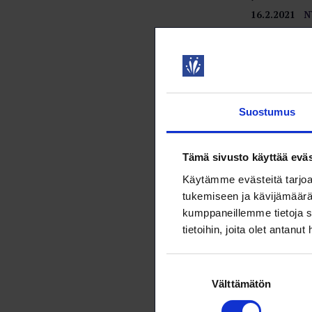
16.2.2021
N
Sairaalat
Sairaaloissa
jatkuvuussuu
Suostumus
järjestelmie
11.2.2021
V
Tämä sivusto käyttää eväs
Tietokat
Käytämme evästeitä tarjoa
tukemiseen ja kävijämäärä
Tykslabin y
kumppaneillemme tietoja s
tietoturvaris
tietoihin, joita olet antanut
voivat esimer
paikkoihin, 
Suostumuksen
11.2.2021
V
Välttämätön
valinta