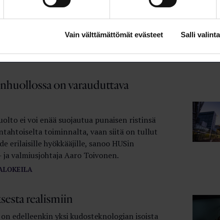
eknologia lisää haavoittuvuutta
lmassa kyberturvallisuutta ei voi enää erottaa
llisuudesta, sanoo HUSin turvallisuus- ja
Vain välttämättömät evästeet
Salli valinta
aja Aaro Toivonen.
ALOKEILA
nhuollossa on varauduttava
olto ei voi enää suojautua punaisen ristinsä
tahtoiselta toiminnalta, vaan siitä on tullut
 erilaisille hyökkääjille, sanoo HUSin
- ja valmiusjohtaja Aaro Toivonen.
ALOKEILA
sesta realismiin
on edelleenkin yksi kudosteknologian isoista