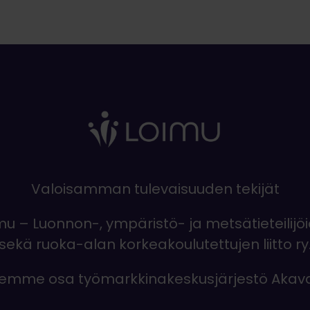
Valoisamman tulevaisuuden tekijät
mu – Luonnon-, ympäristö- ja metsätieteilijö
sekä ruoka-alan korkeakoulutettujen liitto ry
emme osa työmarkkinakeskusjärjestö Akav