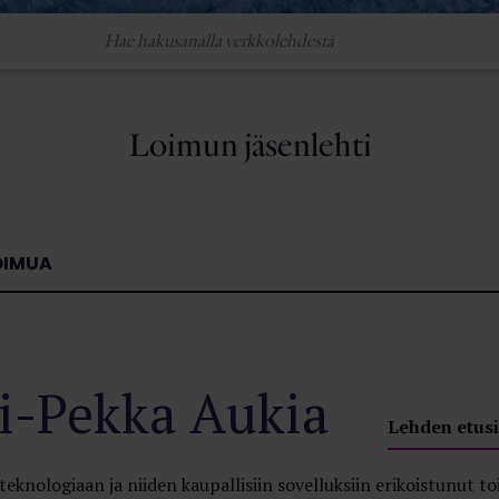
Loimun jäsenlehti
OIMUA
si-Pekka Aukia
Lehden etusi
teknologiaan ja niiden kaupallisiin sovelluksiin erikoistunut to