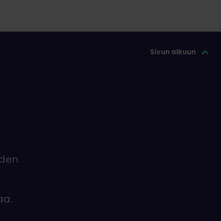
Sivun alkuun
iden
.
aa.