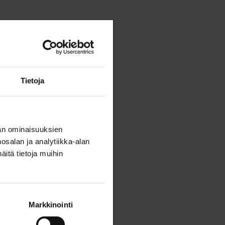
Tietoja
an ominaisuuksien
salan ja analytiikka-alan
itä tietoja muihin
Markkinointi