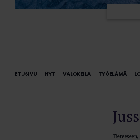
ETUSIVU
NYT
VALOKEILA
TYÖELÄMÄ
L
Jus
Tieteeseen, 