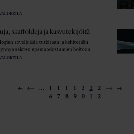
VALOKEILA
ja, skaffoldeja ja kasvutekijöitä
ogian sovelluksia tutkitaan ja kehitetään
 synnynnäisten epämuodostumien hoitoon.
VALOKEILA
…
1
1
1
1
2
2
2
6
7
8
9
0
1
2