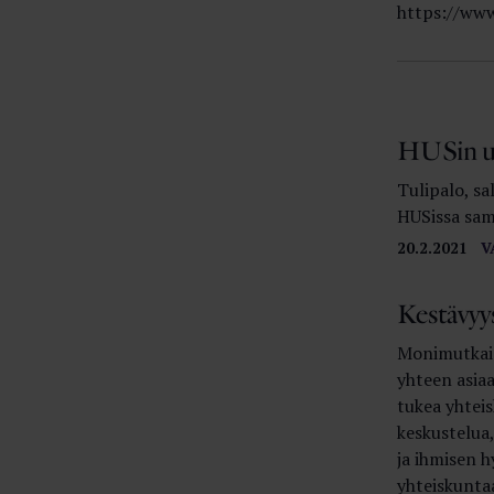
https://www
HUSin u
Tulipalo, sa
HUSissa sam
20.2.2021
V
Kestävyy
Monimutkais
yhteen asia
tukea yhteis
keskustelua,
ja ihmisen 
yhteiskunta