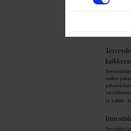
Herkkä t
Sairaalamaai
muusta turva
valmiusjoht
11.2.2021
V
Terveyde
kaikkeen
Terveydenhu
taakse pahan
pehmeä kohde
turvallisuus
11.2.2021
V
Innostuk
Verenkierto 