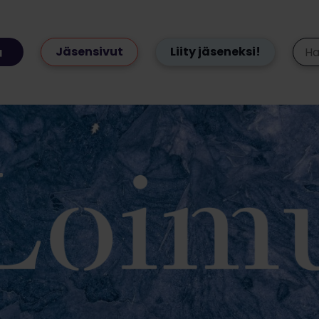
Jäsensivut
Liity jäseneksi!