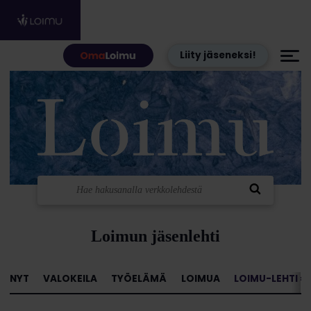
Hyppää sisältöön
Liity jäseneksi!
Loimun jäsenlehti
NYT
VALOKEILA
TYÖELÄMÄ
LOIMUA
LOIMU-LEHTI »