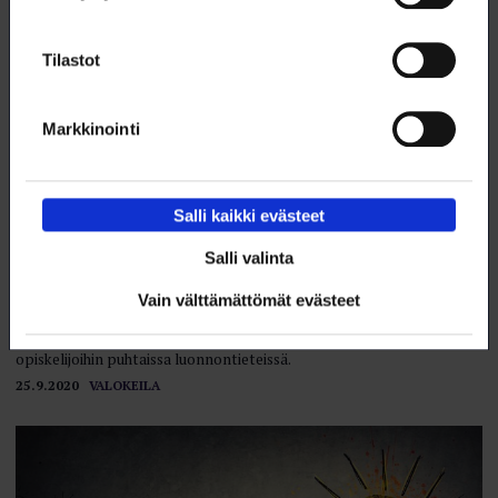
Tilastot
Markkinointi
Salli kaikki evästeet
Salli valinta
Vain välttämättömät evästeet
Spesialismin harha
Tutkimusmaailmassa vallitseva vahva spesialistinäkemys heijastuu
opiskelijoihin puhtaissa luonnontieteissä.
25.9.2020
VALOKEILA