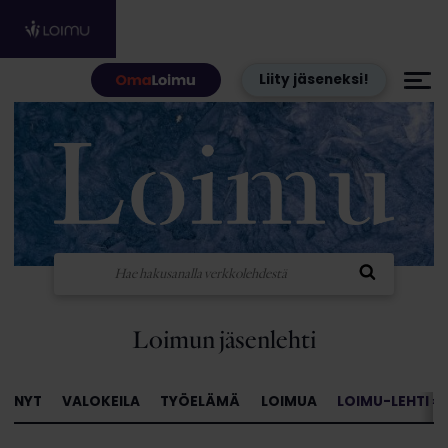
Hyppää sisältöön
Liity jäseneksi!
Loimun jäsenlehti
NYT
VALOKEILA
TYÖELÄMÄ
LOIMUA
LOIMU-LEHTI »