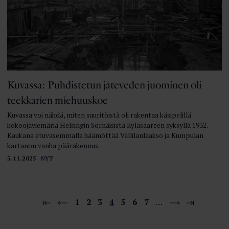
Kuvassa: Puhdistetun jäteveden juominen oli
teekkarien miehuuskoe
Kuvassa voi nähdä, miten suuritöistä oli rakentaa käsipelillä
kokoojaviemäriä Helsingin Sörnäisistä Kyläsaareen syksyllä 1932.
Kaukana etuvasemmalla häämöttää Vallilanlaakso ja Kumpulan
kartanon vanha päärakennus.
5.11.2025
NYT
1
2
3
4
5
6
7
…