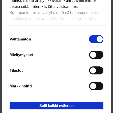
mainosalan ja analytiikka-alan kumppaneillemme
tietoja siitä, miten käytät sivustoamme.
Kumppanimme voivat yhdistää näitä tietoja muihin
tietoihin, joita olet antanut heille tai joita on kerätty,
kun olet käyttänyt heidän palvelujaan.
Suostumuksen
Välttämätön
valinta
Mieltymykset
Tilastot
Vanhan hyvän ajan Suomi-vaatteet kiertävät hyvin
Valokuvaaja Ulla Nisonen muutti vanhojen vaatteiden harrastuksensa
Markkinointi
vuosi sitten ammatiksi perustamalla Vintage Makkara -nimisen
vaatekaupan.
5.11.2025
VALOKEILA
Salli kaikki evästeet