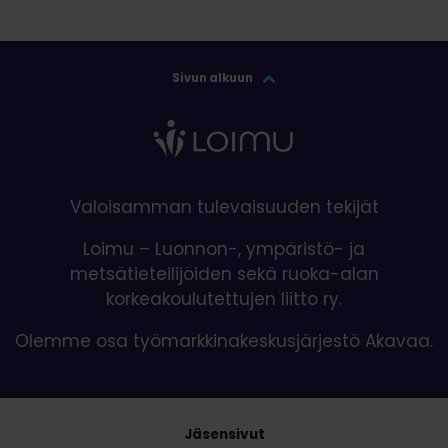
Sivun alkuun
Valoisamman tulevaisuuden tekijät
Loimu – Luonnon-, ympäristö- ja
metsätieteilijöiden sekä ruoka-alan
korkeakoulutettujen liitto ry.
Olemme osa työmarkkinakeskusjärjestö Akavaa.
Jäsensivut