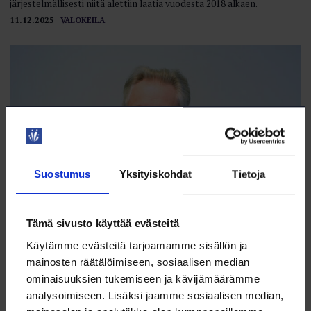
järjestelmällisesti niitä alettiin laatia vuodesta 2018 alkaen.
11.12.2025
VALOKEILA
Suostumus
Yksityiskohdat
Tietoja
Tämä sivusto käyttää evästeitä
Käsitetasolta tapaustutkimukseen
Käytämme evästeitä tarjoamamme sisällön ja
mainosten räätälöimiseen, sosiaalisen median
Helsingin yliopiston Ruralia-instituutissa tehdään myös käsitetason
teoreettista työtä ja kehitetään metodologiaa.
ominaisuuksien tukemiseen ja kävijämäärämme
analysoimiseen. Lisäksi jaamme sosiaalisen median,
11.12.2025
VALOKEILA