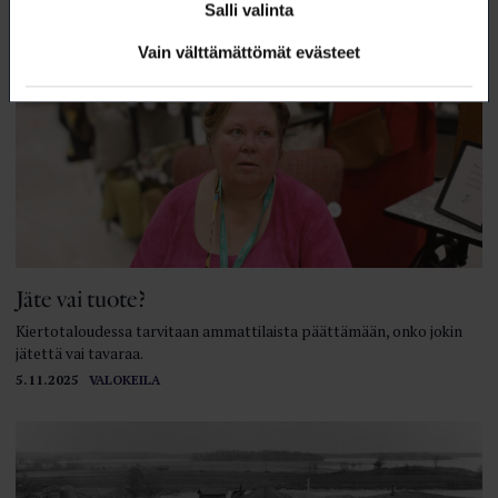
Salli valinta
Vain välttämättömät evästeet
Jäte vai tuote?
Kiertotaloudessa tarvitaan ammattilaista päättämään, onko jokin
jätettä vai tavaraa.
5.11.2025
VALOKEILA