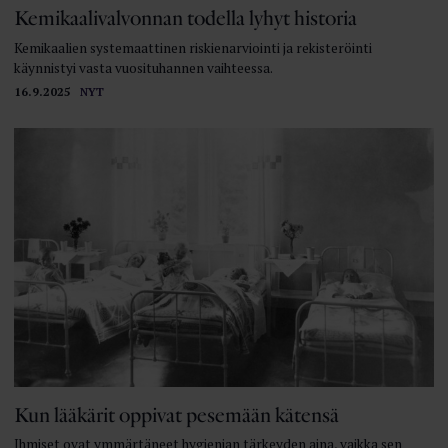
Kemikaalivalvonnan todella lyhyt historia
Kemikaalien systemaattinen riskienarviointi ja rekisteröinti
käynnistyi vasta vuosituhannen vaihteessa.
16.9.2025
NYT
Kun lääkärit oppivat pesemään kätensä
Ihmiset ovat ymmärtäneet hygienian tärkeyden aina, vaikka sen