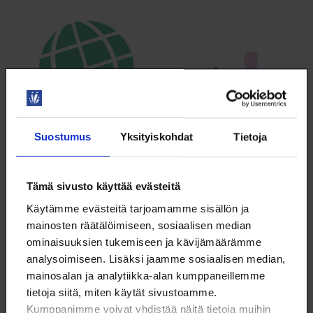
Suostumus
Yksityiskohdat
Tietoja
Tämä sivusto käyttää evästeitä
Käytämme evästeitä tarjoamamme sisällön ja
Onko BKT:lle vaihtoehtoa?
mainosten räätälöimiseen, sosiaalisen median
BKT:lle eli bruttokansantuotteelle on kehitetty vaihtoehtoisia
ominaisuuksien tukemiseen ja kävijämäärämme
kasvun mittareita pilvin pimein, mutta rahamääräisiä mittareita
analysoimiseen. Lisäksi jaamme sosiaalisen median,
vähän.
mainosalan ja analytiikka-alan kumppaneillemme
23.5.2025
VALOKEILA
tietoja siitä, miten käytät sivustoamme.
Kumppanimme voivat yhdistää näitä tietoja muihin