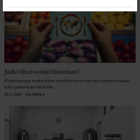
Jääkö lihan syönti historiaan?
Planetaarisen ruokavalion tavoitteena on turvata ravinnon saanti
koko planeetan väestölle.
23.5.2025
VALOKEILA