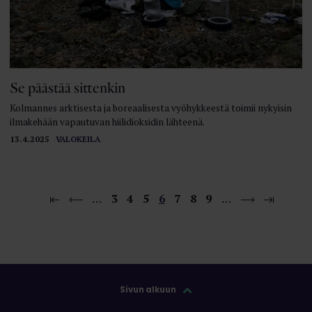
Se päästää sittenkin
Kolmannes arktisesta ja boreaalisesta vyöhykkeestä toimii nykyisin
ilmakehään vapautuvan hiilidioksidin lähteenä.
13.4.2025
VALOKEILA
…
3
4
5
6
7
8
9
…
Sivun alkuun