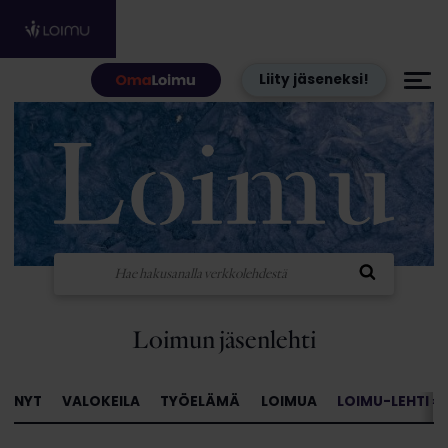
Hyppää sisältöön
Liity jäseneksi!
Loimun jäsenlehti
NYT
VALOKEILA
TYÖELÄMÄ
LOIMUA
LOIMU-LEHTI »