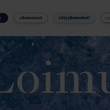
Jäsensivut
Liity jäseneksi!