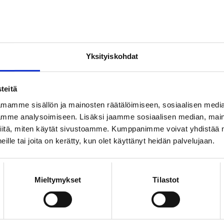
ja siitä kehittynyttä rokottamista on
Euroopassa liki 300 vuoden ajan.
YT
Yksityiskohdat
vellä tutkitaan nyt myös hiilitasetta
n lähdettä tai nielua osoittava hiilidioksiditase
teitä
 kasvien fotosynteesissä sitoman hiilidioksidin
mamme sisällön ja mainosten räätälöimiseen, sosiaalisen medi
stä vähennetään mikrobien ja kasvien
mme analysoimiseen. Lisäksi jaamme sosiaalisen median, maino
 myötä ilmakehään vapautuva hiilidioksidi.
iitä, miten käytät sivustoamme. Kumppanimme voivat yhdistää nä
ALOKEILA
 heille tai joita on kerätty, kun olet käyttänyt heidän palvelujaan.
nontiede tuli Suomeen
Mieltymykset
Tilastot
takunnassa ja sen itäosassa Suomessa käynnistyi
a tieteellinen vallankumous, jonka seurauksena
ilijät alkoivat toden teolla selvittää, millainen
aailma on.