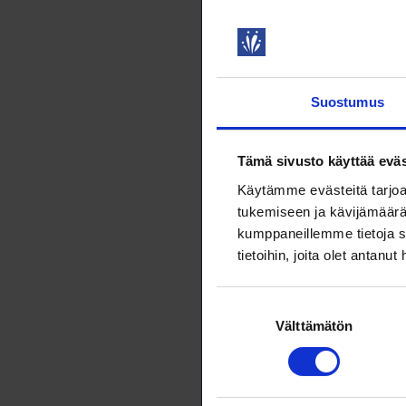
Rokonpanoa 
harjoitettu 
13.4.2025
N
Suostumus
Kilpisjär
Hiilidioksidi
Tämä sivusto käyttää eväs
saadaan, kun
Käytämme evästeitä tarjoa
(CO₂) määrä
tukemiseen ja kävijämäärä
hengityksen
kumppaneillemme tietoja s
13.4.2025
V
tietoihin, joita olet antanut
Kun luon
Suostumuksen
Välttämätön
valinta
Ruotsin val
1740-luvull
luonnontiete
ympäröivä m