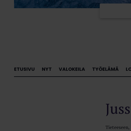
ETUSIVU
NYT
VALOKEILA
TYÖELÄMÄ
L
Jus
Tieteeseen, 