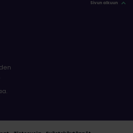
Sivun alkuun
iden
.
aa.