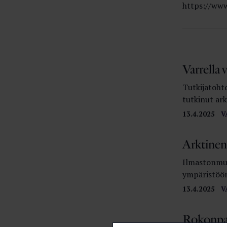
https://www
Varrella 
Tutkijatoht
tutkinut ark
13.4.2025
V
Arktinen
Ilmastonmuu
ympäristöön 
13.4.2025
V
Rokonpa