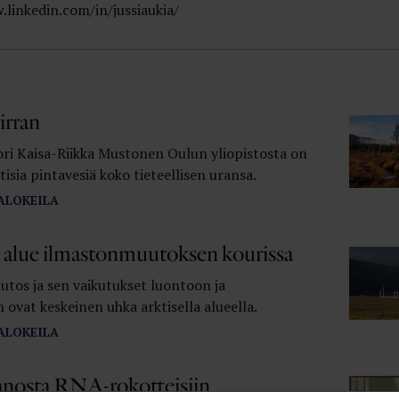
.linkedin.com/in/jussiaukia/
virran
ori Kaisa-Riikka Mustonen Oulun yliopistosta on
tisia pintavesiä koko tieteellisen uransa.
ALOKEILA
 alue ilmastonmuutoksen kourissa
tos ja sen vaikutukset luontoon ja
ovat keskeinen uhka arktisella alueella.
ALOKEILA
nosta RNA-rokotteisiin