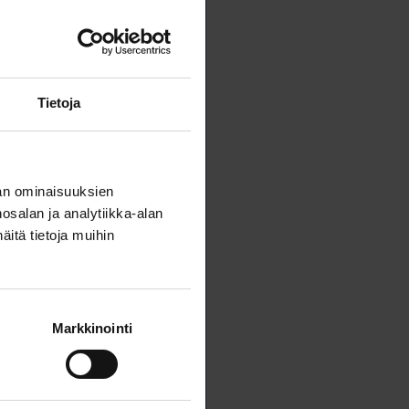
Tietoja
an ominaisuuksien
salan ja analytiikka-alan
itä tietoja muihin
Markkinointi