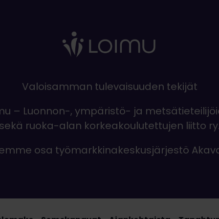
Valoisamman tulevaisuuden tekijät
mu – Luonnon-, ympäristö- ja metsätieteilijö
sekä ruoka-alan korkeakoulutettujen liitto ry
emme osa työmarkkinakeskusjärjestö Akav