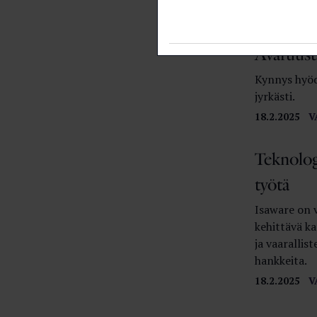
18.2.2025
N
Avaruust
Kynnys hyöd
jyrkästi.
18.2.2025
V
Teknolog
työtä
Isaware on 
kehittävä ka
ja vaarallis
hankkeita.
18.2.2025
V