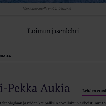
Loimun jäsenlehti
OIMUA
si-Pekka Aukia
Lehden etusi
teknologiaan ja niiden kaupallisiin sovelluksiin erikoistunut to