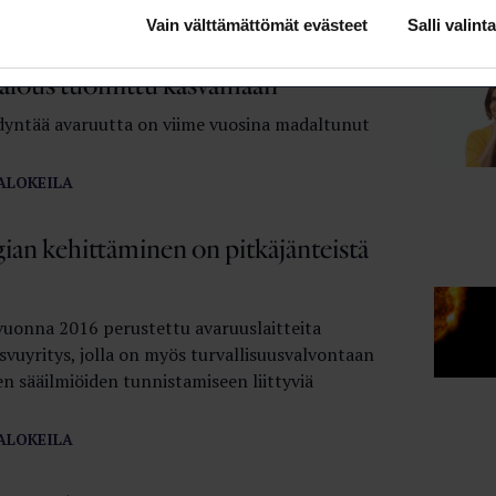
YT
Vain välttämättömät evästeet
Salli valinta
alous tuomittu kasvamaan
yntää avaruutta on viime vuosina madaltunut
ALOKEILA
ian kehittäminen on pitkäjänteistä
vuonna 2016 perustettu avaruuslaitteita
svuyritys, jolla on myös turvallisuusvalvontaan
ten sääilmiöiden tunnistamiseen liittyviä
ALOKEILA