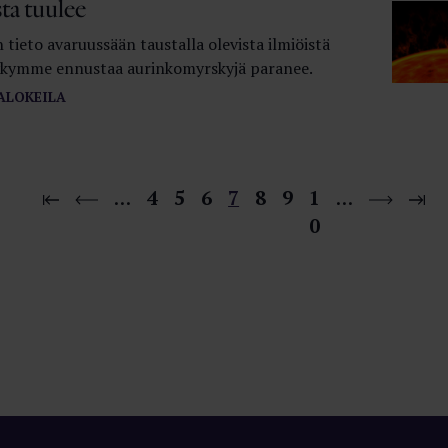
ta tuulee
 tieto avaruussään taustalla olevista ilmiöistä
kykymme ennustaa aurinkomyrskyjä paranee.
ALOKEILA
…
4
5
6
7
8
9
1
…
0