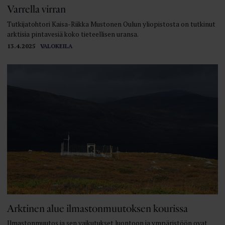
Varrella virran
Tutkijatohtori Kaisa-Riikka Mustonen Oulun yliopistosta on tutkinut
arktisia pintavesiä koko tieteellisen uransa.
13.4.2025
VALOKEILA
Arktinen alue ilmastonmuutoksen kourissa
Ilmastonmuutos ja sen vaikutukset luontoon ja ympäristöön ovat