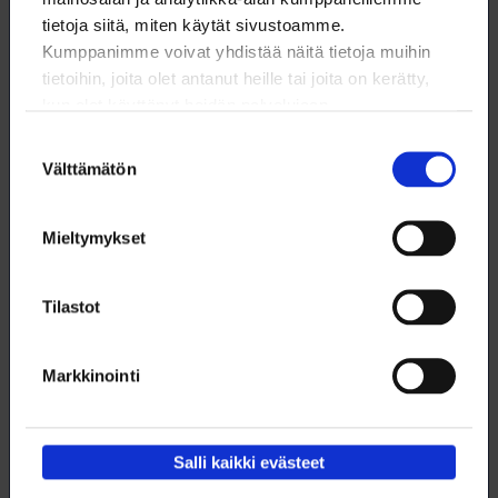
tietoja siitä, miten käytät sivustoamme.
Kumppanimme voivat yhdistää näitä tietoja muihin
tietoihin, joita olet antanut heille tai joita on kerätty,
kun olet käyttänyt heidän palvelujaan.
Suostumuksen
Välttämätön
valinta
Mieltymykset
Tilastot
Kun luonnontiede tuli Suomeen
Markkinointi
Ruotsin valtakunnassa ja sen itäosassa Suomessa käynnistyi 1740-
luvulla tieteellinen vallankumous, jonka seurauksena
luonnontieteilijät alkoivat toden teolla selvittää, millainen
ympäröivä maailma on.
Salli kaikki evästeet
18.2.2025
NYT