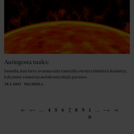
Auringosta tuulee
Samalla, kun tieto avaruussään taustalla olevista ilmiöistä lisääntyy,
kykymme ennustaa aurinkomyrskyjä paranee.
18.2.2025
VALOKEILA
…
4
5
6
7
8
9
1
…
0