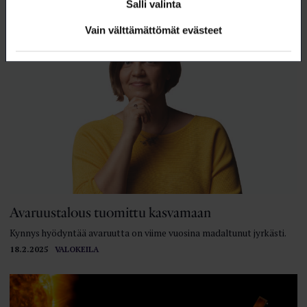
Salli valinta
Vain välttämättömät evästeet
Avaruustalous tuomittu kasvamaan
Kynnys hyödyntää avaruutta on viime vuosina madaltunut jyrkästi.
18.2.2025
VALOKEILA