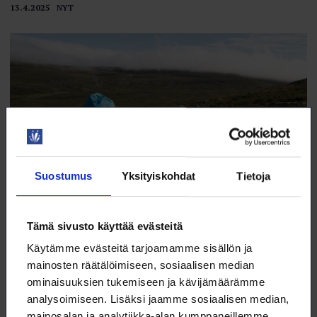
13.4.2025
NYT
Suostumus
Yksityiskohdat
Tietoja
Tämä sivusto käyttää evästeitä
Kilpisjärvellä tutkitaan nyt myös hiilitasetta
Käytämme evästeitä tarjoamamme sisällön ja
Hiilidioksidin lähdettä tai nielua osoittava hiilidioksiditase saadaan,
mainosten räätälöimiseen, sosiaalisen median
kun kasvien fotosynteesissä sitoman hiilidioksidin (CO₂) määrästä
ominaisuuksien tukemiseen ja kävijämäärämme
vähennetään mikrobien ja kasvien hengityksen myötä ilmakehään
vapautuva hiilidioksidi.
analysoimiseen. Lisäksi jaamme sosiaalisen median,
mainosalan ja analytiikka-alan kumppaneillemme
13.4.2025
VALOKEILA