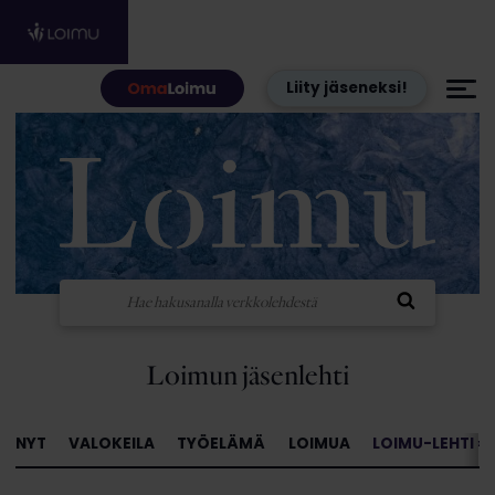
Hyppää sisältöön
Liity jäseneksi!
Loimun jäsenlehti
NYT
VALOKEILA
TYÖELÄMÄ
LOIMUA
LOIMU-LEHTI »