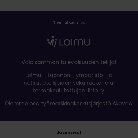
Sivun alkuun
Valoisamman tulevaisuuden tekijät
Loimu – Luonnon-, ympäristö- ja
metsätieteilijöiden sekä ruoka-alan
korkeakoulutettujen liitto ry.
Olemme osa työmarkkinakeskusjärjestö Akavaa.
Jäsensivut