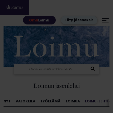
Hyppää sisältöön
Liity jäseneksi!
Loimun jäsenlehti
NYT
VALOKEILA
TYÖELÄMÄ
LOIMUA
LOIMU-LEHTI »