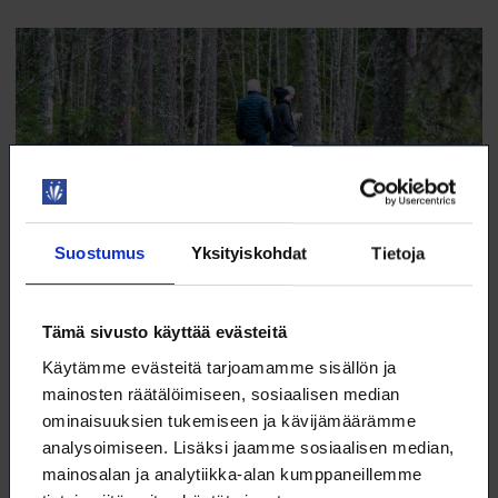
Suostumus
Yksityiskohdat
Tietoja
Tämä sivusto käyttää evästeitä
Terveyttä kaupunkimetsästä
Käytämme evästeitä tarjoamamme sisällön ja
Lahdessa on erityinen Terveysmetsäksi nimetty alue, joka sijaitsee
mainosten räätälöimiseen, sosiaalisen median
Salpaus­selän metsäisellä virkistysalueella.
ominaisuuksien tukemiseen ja kävijämäärämme
9.12.2024
VALOKEILA
analysoimiseen. Lisäksi jaamme sosiaalisen median,
mainosalan ja analytiikka-alan kumppaneillemme