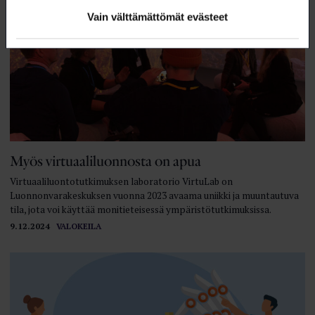
Vain välttämättömät evästeet
Myös virtuaaliluonnosta on apua
Virtuaaliluontotutkimuksen laboratorio VirtuLab on
Luonnonvarakeskuksen vuonna 2023 avaama uniikki ja muuntautuva
tila, jota voi käyttää monitieteisessä ympäristötutkimuksissa.
9.12.2024
VALOKEILA