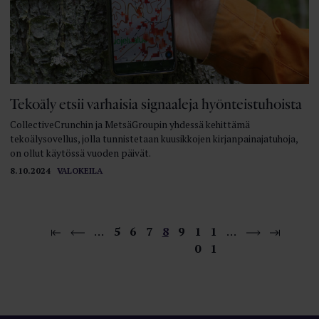
Tekoäly etsii varhaisia signaaleja hyönteistuhoista
CollectiveCrunchin ja MetsäGroupin yhdessä kehittämä
tekoälysovellus, jolla tunnistetaan kuusikkojen kirjanpainajatuhoja,
on ollut käytössä vuoden päivät.
8.10.2024
VALOKEILA
…
5
6
7
8
9
1
1
…
0
1