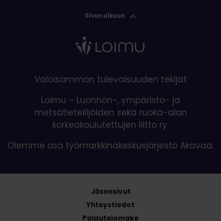
Sivun alkuun
Valoisamman tulevaisuuden tekijät
Loimu – Luonnon-, ympäristö- ja
metsätieteilijöiden sekä ruoka-alan
korkeakoulutettujen liitto ry.
Olemme osa työmarkkinakeskusjärjestö Akavaa.
Jäsensivut
Yhteystiedot
Palautelomake