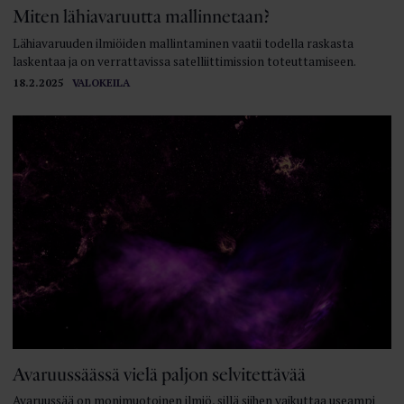
Miten lähiavaruutta mallinnetaan?
Lähiavaruuden ilmiöiden mallintaminen vaatii todella raskasta
laskentaa ja on verrattavissa satelliittimission toteuttamiseen.
18.2.2025
VALOKEILA
Avaruussäässä vielä paljon selvitettävää
Avaruussää on monimuotoinen ilmiö, sillä siihen vaikuttaa useampi