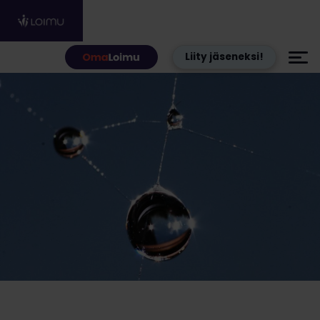
Hyppää sisältöön
Liity jäseneksi!