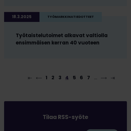
18.3.2025
TYÖMARKKINATIEDOTTEET
Työtaistelutoimet alkavat valtiolla
ensimmäisen kerran 40 vuoteen
1
2
3
4
5
6
7
…
Tilaa RSS-syöte