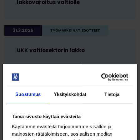
lakkovaroitus valtiolle
31.3.2025
TYÖMARKKINATIEDOTTEET
UKK valtiosektorin lakko
28.3.2025
TYÖMARKKINATIEDOTTEET
Suostumus
Yksityiskohdat
Tietoja
Yliopistojen
työehtosopimusneuvottelut
jatkuivat 26. ja 27.3.
Tämä sivusto käyttää evästeitä
Käytämme evästeitä tarjoamamme sisällön ja
mainosten räätälöimiseen, sosiaalisen median