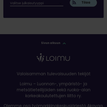
Tilaa
Sivun alkuun
Valoisamman tulevaisuuden tekijät
Loimu – Luonnon-, ympäristö- ja
metsätieteilijöiden sekä ruoka-alan
korkeakoulutettujen liitto ry.
Olemme osa työmarkkinakeskusjärjestö Akavaa.