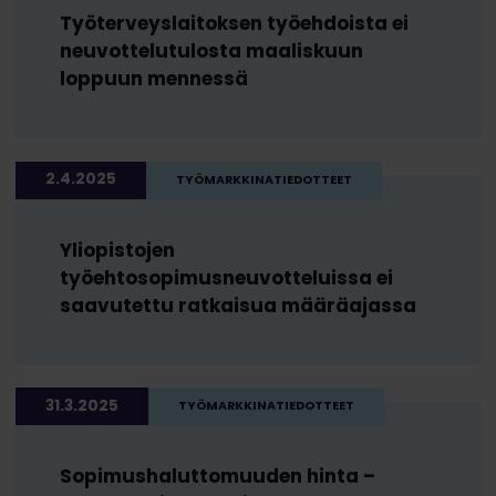
Työterveyslaitoksen työehdoista ei
neuvottelutulosta maaliskuun
loppuun mennessä
2.4.2025
TYÖMARKKINATIEDOTTEET
Yliopistojen
työehtosopimusneuvotteluissa ei
saavutettu ratkaisua määräajassa
31.3.2025
TYÖMARKKINATIEDOTTEET
Sopimushaluttomuuden hinta –