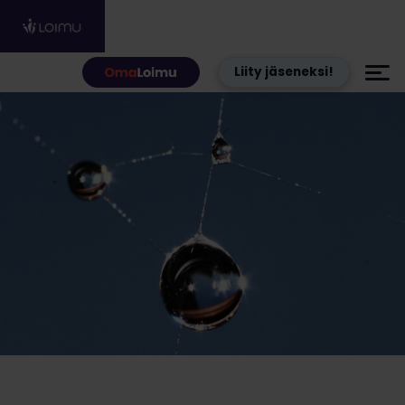
Hyppää sisältöön
Liity jäseneksi!