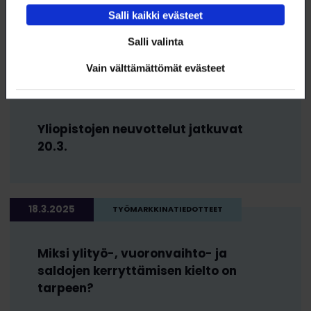
Yliopistojen tes-neuvottelut jatkuvat
Salli kaikki evästeet
taas huomenna 21.3.
Salli valinta
Vain välttämättömät evästeet
19.3.2025
TYÖMARKKINATIEDOTTEET
Yliopistojen neuvottelut jatkuvat
20.3.
18.3.2025
TYÖMARKKINATIEDOTTEET
Miksi ylityö-, vuoronvaihto- ja
saldojen kerryttämisen kielto on
tarpeen?