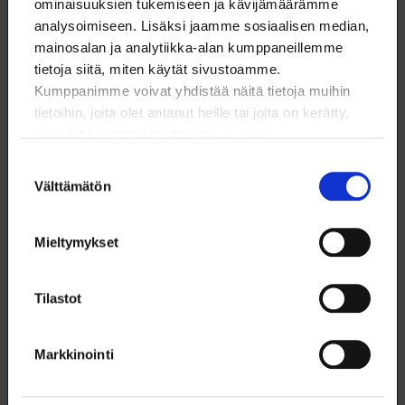
ominaisuuksien tukemiseen ja kävijämäärämme
27.3.2025
TYÖMARKKINATIEDOTTEET
analysoimiseen. Lisäksi jaamme sosiaalisen median,
mainosalan ja analytiikka-alan kumppaneillemme
YTN antoi lakkovaroituksen
tietoja siitä, miten käytät sivustoamme.
kemianteollisuuteen
Kumppanimme voivat yhdistää näitä tietoja muihin
tietoihin, joita olet antanut heille tai joita on kerätty,
kun olet käyttänyt heidän palvelujaan.
21.3.2025
Suostumuksen
TYÖMARKKINATIEDOTTEET
Välttämätön
valinta
Yliopistojen
Mieltymykset
työehtosopimusneuvottelut jatkuvat
tiistaina 25.3.
Tilastot
20.3.2025
Markkinointi
TYÖMARKKINATIEDOTTEET