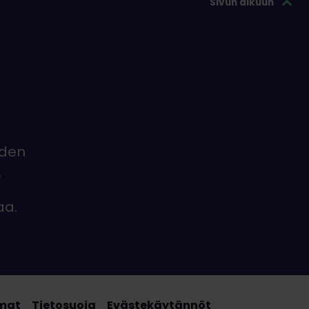
Sivun alkuun
iden
.
aa.
mat
Tietosuoja
Evästekäytännöt