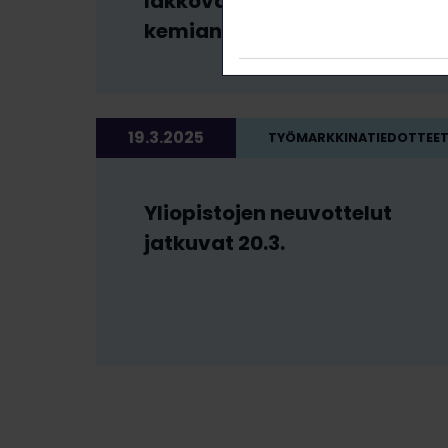
lakkovaroituksen
kemianteollisuuteen
19.3.2025
TYÖMARKKINATIEDOTTEE
Yliopistojen neuvottelut
jatkuvat 20.3.