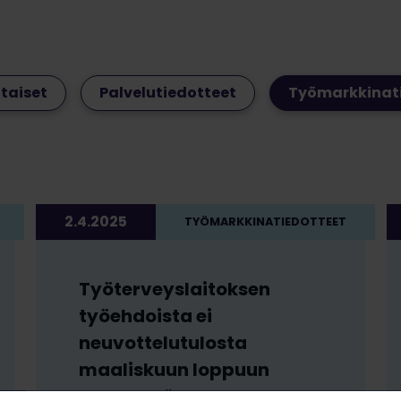
taiset
Palvelutiedotteet
Työmarkkinat
2.4.2025
TYÖMARKKINATIEDOTTEET
Työterveyslaitoksen
työehdoista ei
neuvottelutulosta
maaliskuun loppuun
mennessä