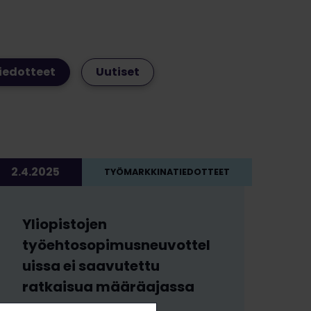
iedotteet
Uutiset
2.4.2025
TYÖMARKKINATIEDOTTEET
Yliopistojen
työehtosopimusneuvottel
uissa ei saavutettu
ratkaisua määräajassa