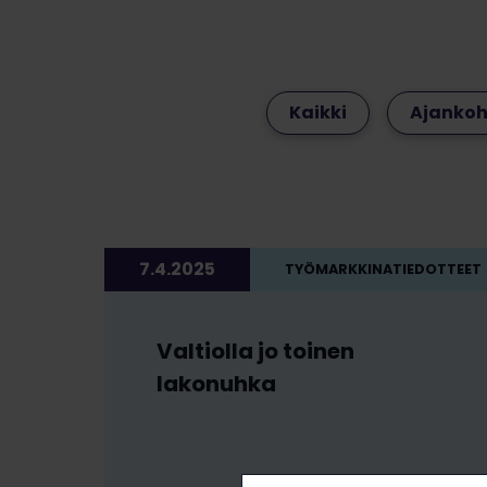
Kaikki
Ajankoh
7.4.2025
TYÖMARKKINATIEDOTTEET
Valtiolla jo toinen
lakonuhka