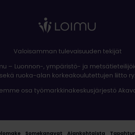
Valoisamman tulevaisuuden tekijät
mu – Luonnon-, ympäristö- ja metsätieteilijö
sekä ruoka-alan korkeakoulutettujen liitto ry
emme osa työmarkkinakeskusjärjestö Akav
elomake
Somekanavat
Ajankohtaista
Tapahtu