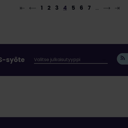
1
2
3
4
5
6
7
…
SS-syöte