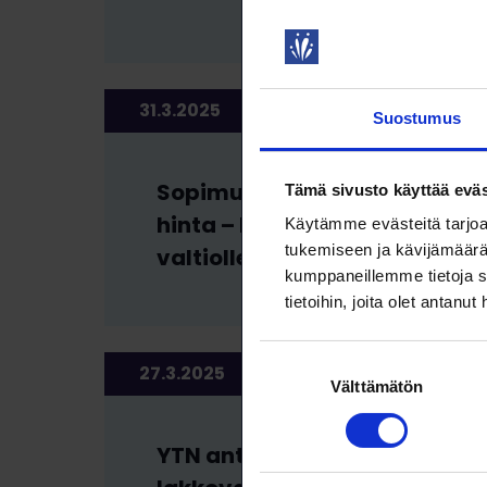
31.3.2025
TYÖMARKKINATIEDOTTEET
Suostumus
Sopimushaluttomuuden
Tämä sivusto käyttää eväs
hinta – lakkovaroitus
Käytämme evästeitä tarjoa
tukemiseen ja kävijämäärä
valtiolle
kumppaneillemme tietoja s
tietoihin, joita olet antanut
Suostumuksen
27.3.2025
TYÖMARKKINATIEDOTTEE
Välttämätön
valinta
YTN antoi