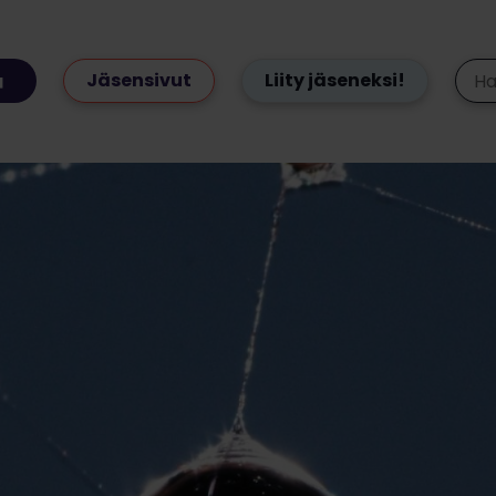
Jäsensivut
Liity jäseneksi!