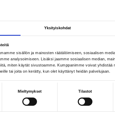
31.3.2025
TYÖMARKKINATIEDOTTEET
Yksityiskohdat
UKK valtiosektorin lakko
teitä
mamme sisällön ja mainosten räätälöimiseen, sosiaalisen medi
mme analysoimiseen. Lisäksi jaamme sosiaalisen median, maino
iitä, miten käytät sivustoamme. Kumppanimme voivat yhdistää nä
 heille tai joita on kerätty, kun olet käyttänyt heidän palvelujaan.
21.3.2025
T
TYÖMARKKINATIEDOTTEET
Mieltymykset
Tilastot
Yliopistojen