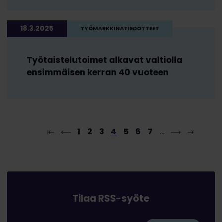
18.3.2025
TYÖMARKKINATIEDOTTEET
Työtaistelutoimet alkavat valtiolla
ensimmäisen kerran 40 vuoteen
1
2
3
4
5
6
7
…
Tilaa RSS-syöte