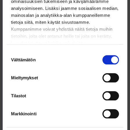
ominaisuuksien tukemiseen ja kävijämäärämme
27.3.2025
TYÖMARKKINATIEDOTTEET
analysoimiseen. Lisäksi jaamme sosiaalisen median,
mainosalan ja analytiikka-alan kumppaneillemme
YTN antoi lakkovaroituksen
tietoja siitä, miten käytät sivustoamme.
kemianteollisuuteen
Kumppanimme voivat yhdistää näitä tietoja muihin
tietoihin, joita olet antanut heille tai joita on kerätty,
kun olet käyttänyt heidän palvelujaan.
21.3.2025
Suostumuksen
TYÖMARKKINATIEDOTTEET
Välttämätön
valinta
Yliopistojen
Mieltymykset
työehtosopimusneuvottelut jatkuvat
tiistaina 25.3.
Tilastot
20.3.2025
Markkinointi
TYÖMARKKINATIEDOTTEET