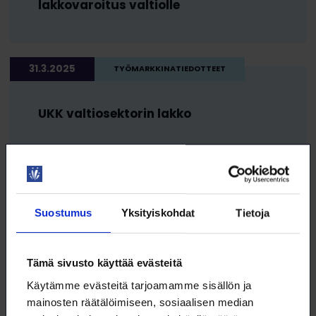
lakkovaroitus valtiolle
31.3.2025
TYÖMARKKINATIEDOTTEET
UKK valtiosektorin lakko
28.3.2025
TYÖMARKKINATIEDOTTEET
Suostumus
Yksityiskohdat
Tietoja
Yliopistojen
työehtosopimusneuvottelut
jatkuivat 26. ja 27.3.
Tämä sivusto käyttää evästeitä
Käytämme evästeitä tarjoamamme sisällön ja
mainosten räätälöimiseen, sosiaalisen median