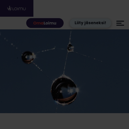
Hyppää sisältöön
Liity jäseneksi!