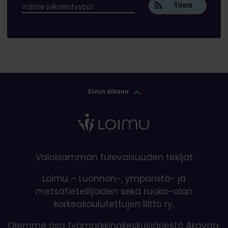
Tilaa
Sivun alkuun
Valoisamman tulevaisuuden tekijät
Loimu – Luonnon-, ympäristö- ja
metsätieteilijöiden sekä ruoka-alan
korkeakoulutettujen liitto ry.
Olemme osa työmarkkinakeskusjärjestö Akavaa.