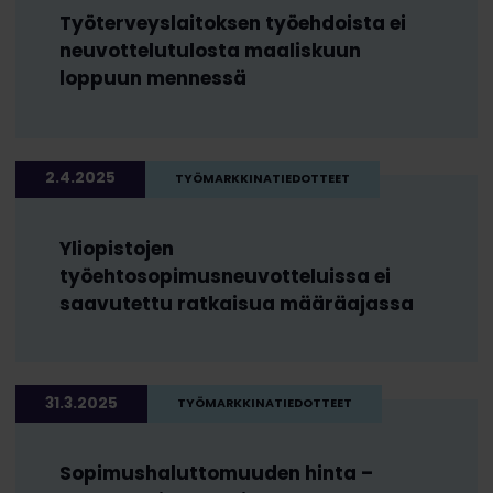
Työterveyslaitoksen työehdoista ei
neuvottelutulosta maaliskuun
loppuun mennessä
2.4.2025
TYÖMARKKINATIEDOTTEET
Yliopistojen
työehtosopimusneuvotteluissa ei
saavutettu ratkaisua määräajassa
31.3.2025
TYÖMARKKINATIEDOTTEET
Sopimushaluttomuuden hinta –