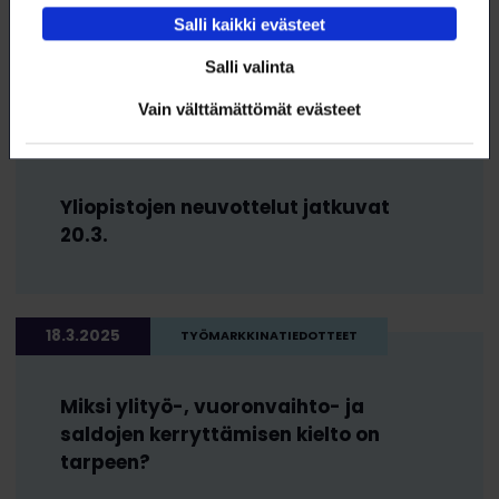
Yliopistojen tes-neuvottelut jatkuvat
Salli kaikki evästeet
taas huomenna 21.3.
Salli valinta
Vain välttämättömät evästeet
19.3.2025
TYÖMARKKINATIEDOTTEET
Yliopistojen neuvottelut jatkuvat
20.3.
18.3.2025
TYÖMARKKINATIEDOTTEET
Miksi ylityö-, vuoronvaihto- ja
saldojen kerryttämisen kielto on
tarpeen?