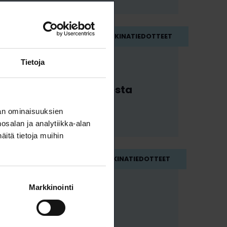
23.2.2023
TYÖMARKKINATIEDOTTEET
Tietoja
Valtion virka- ja
työehtosopimuksesta
neuvottelutulos
an ominaisuuksien
salan ja analytiikka-alan
itä tietoja muihin
21.2.2023
TYÖMARKKINATIEDOTTEET
Markkinointi
Suunnittelu- ja
konsulttialan uusi