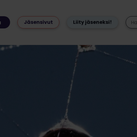
Jäsensivut
Liity jäseneksi!