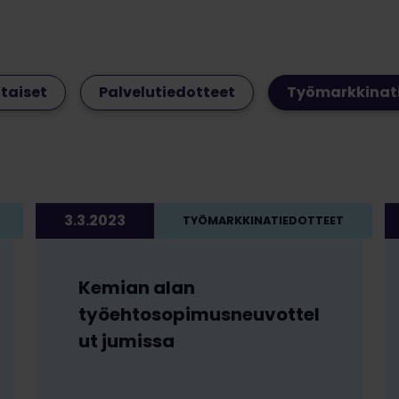
taiset
Palvelutiedotteet
Työmarkkinat
3.3.2023
TYÖMARKKINATIEDOTTEET
Kemian alan
työehtosopimusneuvottel
ut jumissa