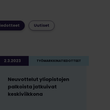
iedotteet
Uutiset
2.3.2023
TYÖMARKKINATIEDOTTEET
Neuvottelut yliopistojen
palkoista jatkuivat
keskiviikkona