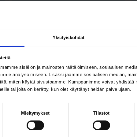
24.2.2023
T
TYÖMARKKINATIEDOTTEET
Yksityiskohdat
Valtion
työmarkkinaratkaisu
teitä
hyväksytty
mamme sisällön ja mainosten räätälöimiseen, sosiaalisen medi
mme analysoimiseen. Lisäksi jaamme sosiaalisen median, maino
iitä, miten käytät sivustoamme. Kumppanimme voivat yhdistää nä
 heille tai joita on kerätty, kun olet käyttänyt heidän palvelujaan.
22.2.2023
T
TYÖMARKKINATIEDOTTEET
Mieltymykset
Tilastot
Yksityisen
laboratorioalan