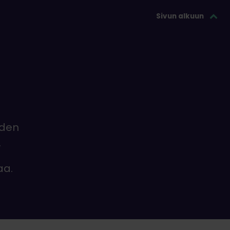
Sivun alkuun
iden
.
aa.