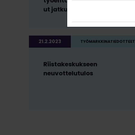
työehtosopimusneuvottel
ut jatkuivat
21.2.2023
TYÖMARKKINATIEDOTTEET
Riistakeskukseen
neuvottelutulos