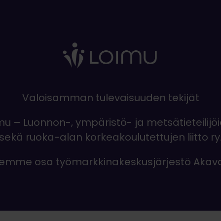
Valoisamman tulevaisuuden tekijät
mu – Luonnon-, ympäristö- ja metsätieteilijö
sekä ruoka-alan korkeakoulutettujen liitto ry
emme osa työmarkkinakeskusjärjestö Akav