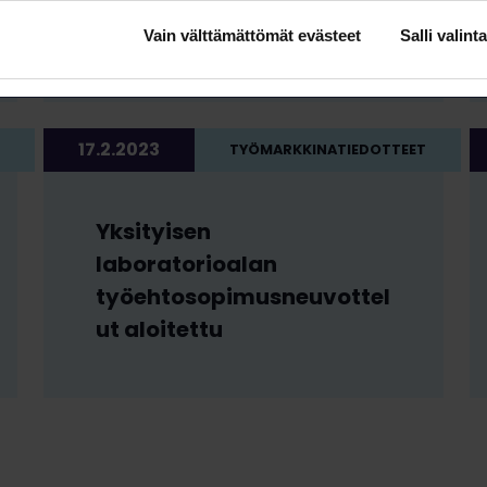
työehtosopimusneuvottel
ut jatkuivat
Vain välttämättömät evästeet
Salli valinta
17.2.2023
TYÖMARKKINATIEDOTTEET
Yksityisen
laboratorioalan
työehtosopimusneuvottel
ut aloitettu