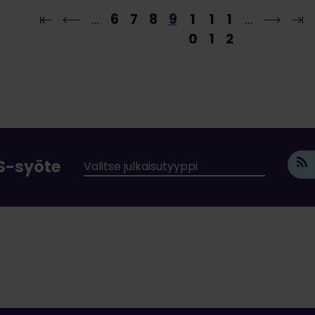
…
6
7
8
9
1
1
1
…
0
1
2
SS-syöte