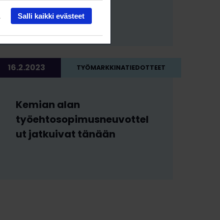
sopimus voimaan
Salli kaikki evästeet
16.2.2023
TYÖMARKKINATIEDOTTEET
Kemian alan
työehtosopimusneuvottel
ut jatkuivat tänään