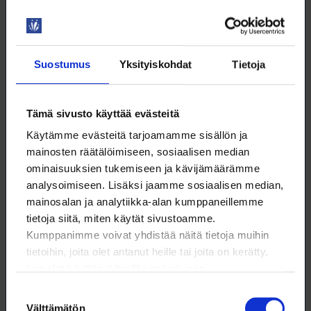
TEKOÄLY
Suostumus
Yksityiskohdat
Tietoja
12.8. klo 9:00 – 16:00
Power BI 1 – perusteet
Tämä sivusto käyttää evästeitä
Käytämme evästeitä tarjoamamme sisällön ja
WEBINAARI
mainosten räätälöimiseen, sosiaalisen median
KOULUTUS
ominaisuuksien tukemiseen ja kävijämäärämme
analysoimiseen. Lisäksi jaamme sosiaalisen median,
mainosalan ja analytiikka-alan kumppaneillemme
DIGITAIDOT
tietoja siitä, miten käytät sivustoamme.
Kumppanimme voivat yhdistää näitä tietoja muihin
tietoihin, joita olet antanut heille tai joita on kerätty,
kun olet käyttänyt heidän palvelujaan.
Suostumuksen
12.8. klo 13:00 – 16:00
Välttämätön