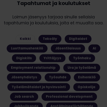
Tapahtumat ja koulutukset
Loimun jäsenyys tarjoaa sinulle sellaisia
tapahtumia ja koulutuksia, joita et muualta saa.
Kaikki
Tekoäly
Digitaidot
Luottamushenkilö
Jäsentilaisuus
AI
Digiskills
Yrittäjyys
Työnhaku
Employment relationship
Ura ja työelämä
Jäsenyhdistys
Työsuhde
Esihenkilö
Työelämätaidot ja hyvinvointi
Opiskelija
Job search
Professional development
Jobbsökande
Anställningsförhållande