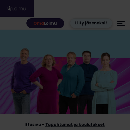
Hyppää sisältöön
Liity jäseneksi!
Etusivu
Tapahtumat ja koulutukset