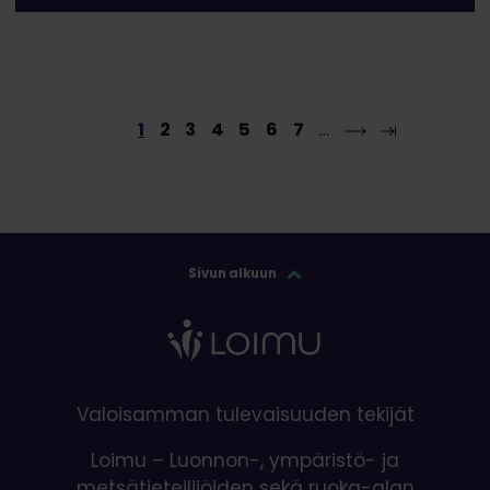
1
2
3
4
5
6
7
…
Sivun alkuun
Valoisamman tulevaisuuden tekijät
Loimu – Luonnon-, ympäristö- ja
metsätieteilijöiden sekä ruoka-alan