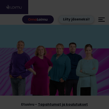
Hyppää sisältöön
Liity jäseneksi!
Etusivu
Tapahtumat ja koulutukset