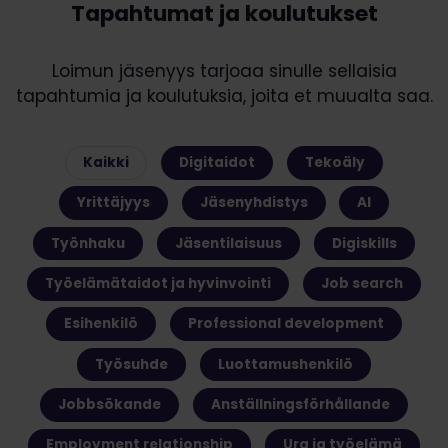
Tapahtumat ja koulutukset
Loimun jäsenyys tarjoaa sinulle sellaisia
tapahtumia ja koulutuksia, joita et muualta saa.
Kaikki
Digitaidot
Tekoäly
Yrittäjyys
Jäsenyhdistys
AI
Työnhaku
Jäsentilaisuus
Digiskills
Työelämätaidot ja hyvinvointi
Job search
Esihenkilö
Professional development
Työsuhde
Luottamushenkilö
Jobbsökande
Anställningsförhållande
Employment relationship
Ura ja työelämä