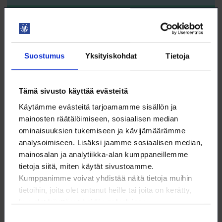
DIGITAIDOT
Suostumus
Yksityiskohdat
Tietoja
12.8. klo 9:00 – 11:00
Tämä sivusto käyttää evästeitä
ChatGPT 1 – perusteet
Käytämme evästeitä tarjoamamme sisällön ja
WEBINAARI
mainosten räätälöimiseen, sosiaalisen median
ominaisuuksien tukemiseen ja kävijämäärämme
KOULUTUS
analysoimiseen. Lisäksi jaamme sosiaalisen median,
mainosalan ja analytiikka-alan kumppaneillemme
TEKOÄLY
tietoja siitä, miten käytät sivustoamme.
Kumppanimme voivat yhdistää näitä tietoja muihin
tietoihin, joita olet antanut heille tai joita on kerätty,
kun olet käyttänyt heidän palvelujaan.
Suostumuksen