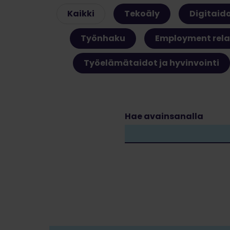
Kaikki
Tekoäly
Digitaid
Työnhaku
Employment rela
Työelämätaidot ja hyvinvointi
Hae avainsanalla