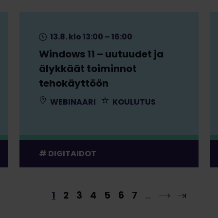
13.8. klo 13:00 – 16:00
Windows 11 – uutuudet ja
älykkäät toiminnot
tehokäyttöön
WEBINAARI
KOULUTUS
DIGITAIDOT
1
2
3
4
5
6
7
…