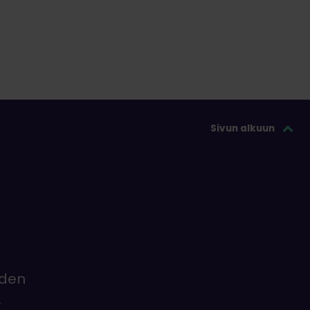
Sivun alkuun
iden
.