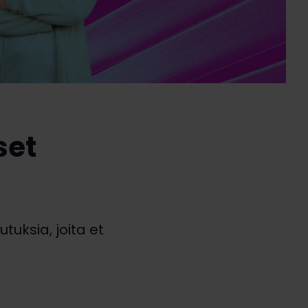
set
tuksia, joita et