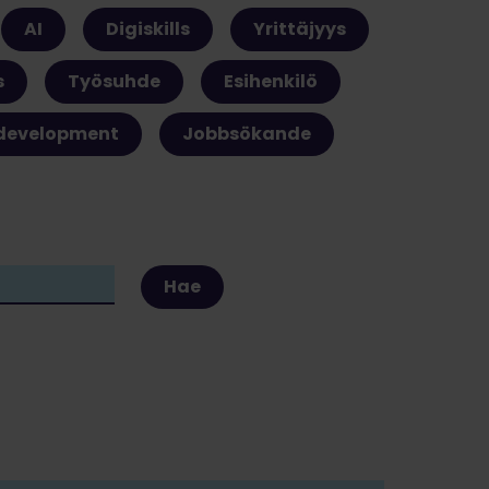
AI
Digiskills
Yrittäjyys
s
Työsuhde
Esihenkilö
 development
Jobbsökande