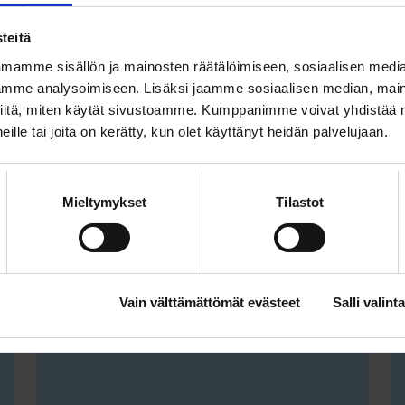
WEBINAARI
KOULUTUS
teitä
mamme sisällön ja mainosten räätälöimiseen, sosiaalisen medi
mme analysoimiseen. Lisäksi jaamme sosiaalisen median, maino
iitä, miten käytät sivustoamme. Kumppanimme voivat yhdistää nä
 heille tai joita on kerätty, kun olet käyttänyt heidän palvelujaan.
TEKOÄLY
Mieltymykset
Tilastot
12.8. klo 13:00 – 16:00
PowerBI 1 - basics
Vain välttämättömät evästeet
Salli valinta
WEBINAR
TRAINING