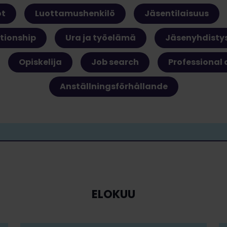
ot
Luottamushenkilö
Jäsentilaisuus
tionship
Ura ja työelämä
Jäsenyhdisty
Opiskelija
Job search
Professional
Anställningsförhållande
ELOKUU