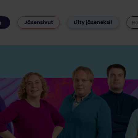
Jäsensivut
Liity jäseneksi!