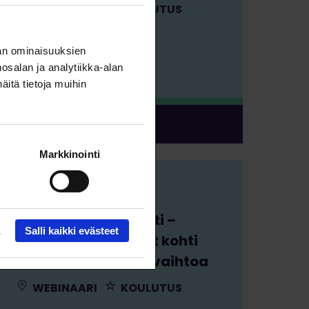
WEBINAARI
KOULUTUS
an ominaisuuksien
salan ja analytiikka-alan
itä tietoja muihin
DIGITAIDOT
Markkinointi
12.8. klo 18:00 – 19:00
Uramuutos hallitusti –
Salli kaikki evästeet
käytännön askeleet kohti
uutta uraa tai alanvaihtoa
WEBINAARI
KOULUTUS