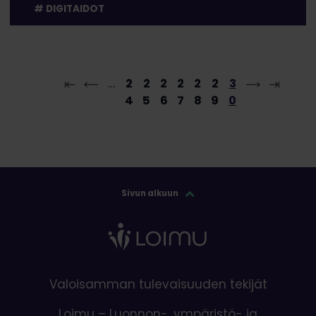
DIGITAIDOT
…
2
2
2
2
2
2
3
4
5
6
7
8
9
0
Sivun alkuun
Valoisamman tulevaisuuden tekijät
Loimu – Luonnon-, ympäristö- ja