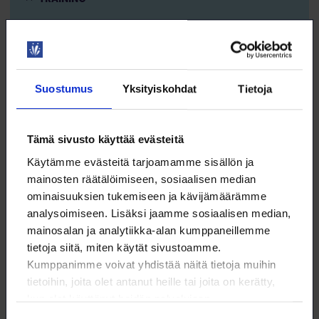
DIGISKILLS
Suostumus
Yksityiskohdat
Tietoja
16.12. klo 13:00 – 16:00
Tämä sivusto käyttää evästeitä
Excel taloushallinnon rutiinit
Käytämme evästeitä tarjoamamme sisällön ja
automaattisiksi
mainosten räätälöimiseen, sosiaalisen median
WEBINAARI
ominaisuuksien tukemiseen ja kävijämäärämme
KOULUTUS
analysoimiseen. Lisäksi jaamme sosiaalisen median,
mainosalan ja analytiikka-alan kumppaneillemme
tietoja siitä, miten käytät sivustoamme.
DIGITAIDOT
Kumppanimme voivat yhdistää näitä tietoja muihin
tietoihin, joita olet antanut heille tai joita on kerätty,
kun olet käyttänyt heidän palvelujaan.