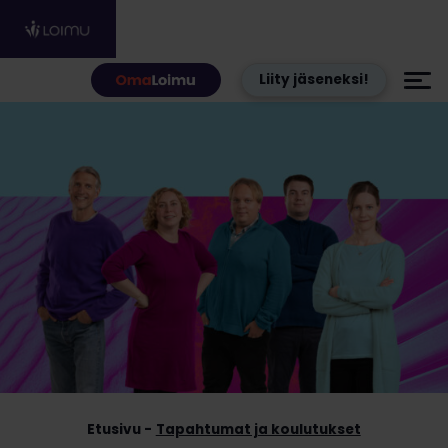
Hyppää sisältöön
Liity jäseneksi!
Etusivu
Tapahtumat ja koulutukset