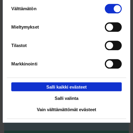
Suostumuksen
17.12. klo 9:00 – 12:00
Välttämätön
valinta
Projektinhallinta 5 – projektien arviointi ja
oppiminen
Mieltymykset
WEBINAARI
KOULUTUS
Tilastot
DIGITAIDOT
Markkinointi
Salli kaikki evästeet
17.12. klo 9:00 – 11:00
Salli valinta
Hyvä promptaus 3 – mestaruusluokka
Vain välttämättömät evästeet
WEBINAARI
KOULUTUS