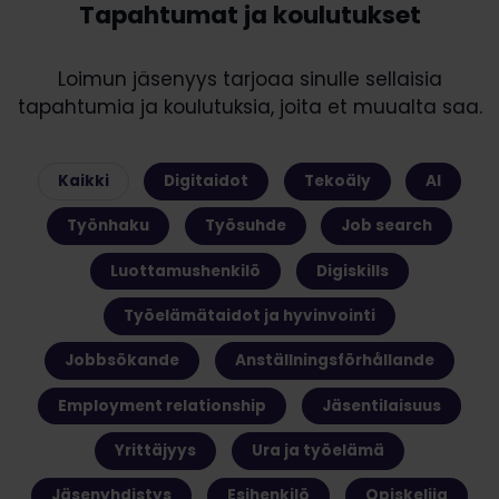
Tapahtumat ja koulutukset
Loimun jäsenyys tarjoaa sinulle sellaisia
tapahtumia ja koulutuksia, joita et muualta saa.
Kaikki
Digitaidot
Tekoäly
AI
Työnhaku
Työsuhde
Job search
Luottamushenkilö
Digiskills
Työelämätaidot ja hyvinvointi
Jobbsökande
Anställningsförhållande
Employment relationship
Jäsentilaisuus
Yrittäjyys
Ura ja työelämä
Jäsenyhdistys
Esihenkilö
Opiskelija