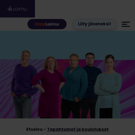
Hyppää sisältöön
Liity jäseneksi!
Etusivu
Tapahtumat ja koulutukset