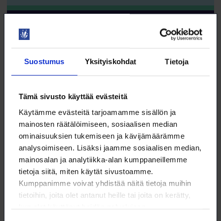
DIGITAIDOT
Suostumus
Yksityiskohdat
Tietoja
16.12. klo 13:00 – 14:00
Tämä sivusto käyttää evästeitä
Tekoälyklinikka – käytännön ratkaisuja
Käytämme evästeitä tarjoamamme sisällön ja
tekoälyn hyödyntämiseen
mainosten räätälöimiseen, sosiaalisen median
WEBINAARI
ominaisuuksien tukemiseen ja kävijämäärämme
KOULUTUS
analysoimiseen. Lisäksi jaamme sosiaalisen median,
mainosalan ja analytiikka-alan kumppaneillemme
tietoja siitä, miten käytät sivustoamme.
TEKOÄLY
Kumppanimme voivat yhdistää näitä tietoja muihin
tietoihin, joita olet antanut heille tai joita on kerätty,
kun olet käyttänyt heidän palvelujaan.