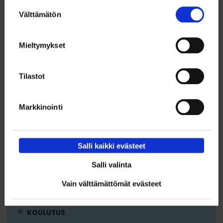
Suostumuksen
17.12. klo 9:00 – 11:00
Välttämätön
valinta
Hyvä promptaus 3 – mestaruusluokka
WEBINAARI
Mieltymykset
KOULUTUS
Tilastot
TEKOÄLY
Markkinointi
Salli kaikki evästeet
17.12. klo 9:00 – 12:00
Salli valinta
Excel jatko 2 – dynaaminen laskenta ja
pivot
Vain välttämättömät evästeet
WEBINAARI
KOULUTUS