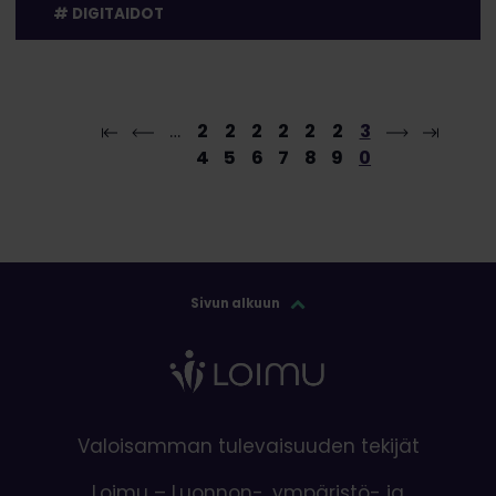
DIGITAIDOT
…
2
2
2
2
2
2
3
4
5
6
7
8
9
0
Sivun alkuun
Valoisamman tulevaisuuden tekijät
Loimu – Luonnon-, ympäristö- ja