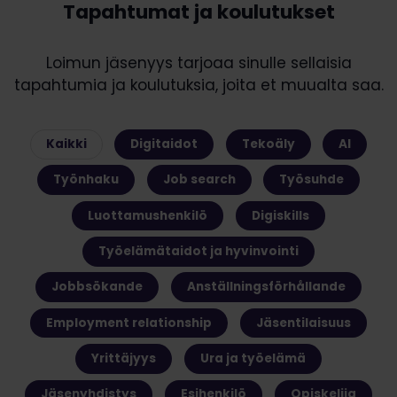
Tapahtumat ja koulutukset
Loimun jäsenyys tarjoaa sinulle sellaisia
tapahtumia ja koulutuksia, joita et muualta saa.
Kaikki
Digitaidot
Tekoäly
AI
Työnhaku
Job search
Työsuhde
Luottamushenkilö
Digiskills
Työelämätaidot ja hyvinvointi
Jobbsökande
Anställningsförhållande
Employment relationship
Jäsentilaisuus
Yrittäjyys
Ura ja työelämä
Jäsenyhdistys
Esihenkilö
Opiskelija