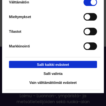
Välttämätön
valinta
Jäsenyhdistys
Esihenkilö
Opiskelija
Mieltymykset
Professional development
Tilastot
Markkinointi
Sivun alkuun
Salli kaikki evästeet
Salli valinta
Vain välttämättömät evästeet
Valoisamman tulevaisuuden tekijät
Loimu – Luonnon-, ympäristö- ja
metsätieteilijöiden sekä ruoka-alan