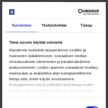
Tapahtumat ja koulutukset
Loimun jäsenyys tarjoaa sinulle sellaisia
tapahtumia ja koulutuksia, joita et muualta saa.
Suostumus
Yksityiskohdat
Tietoja
Kaikki
Digitaidot
Tekoäly
Tämä sivusto käyttää evästeitä
Digiskills
AI
Työnhaku
Käytämme evästeitä tarjoamamme sisällön ja
mainosten räätälöimiseen, sosiaalisen median
Job search
Työsuhde
ominaisuuksien tukemiseen ja kävijämäärämme
analysoimiseen. Lisäksi jaamme sosiaalisen median,
Luottamushenkilö
mainosalan ja analytiikka-alan kumppaneillemme
Työelämätaidot ja hyvinvointi
tietoja siitä, miten käytät sivustoamme.
Kumppanimme voivat yhdistää näitä tietoja muihin
Jobbsökande
Anställningsförhållande
tietoihin, joita olet antanut heille tai joita on kerätty,
kun olet käyttänyt heidän palvelujaan.
Employment relationship
Jäsentilaisuus
Suostumuksen
Yrittäjyys
Ura ja työelämä