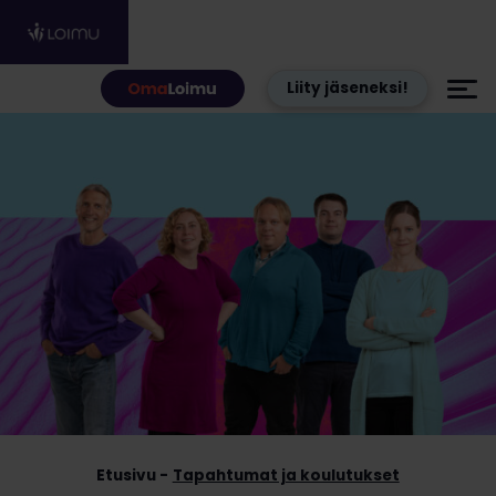
Hyppää sisältöön
Liity jäseneksi!
Etusivu
Tapahtumat ja koulutukset