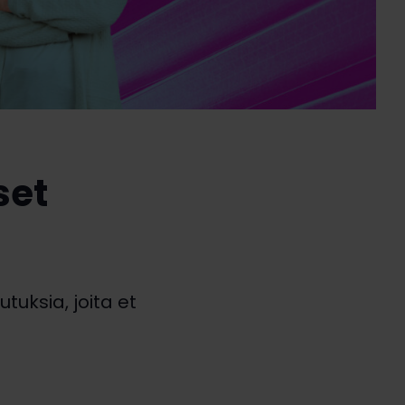
set
tuksia, joita et