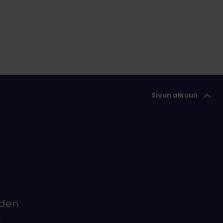
Sivun alkuun
iden
.