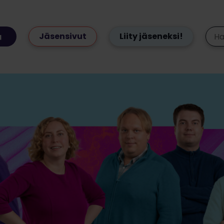
Jäsensivut
Liity jäseneksi!