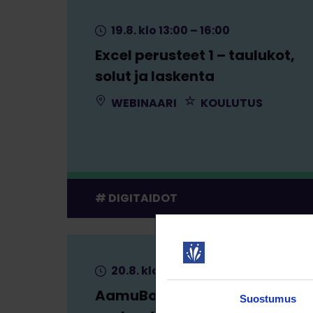
19.8. klo 13:00 – 16:00
Excel perusteet 1 – taulukot,
solut ja laskenta
WEBINAARI
KOULUTUS
DIGITAIDOT
20.8. klo 9:00 – 9:30
AamuBoost – tekoälyn
Suostumus