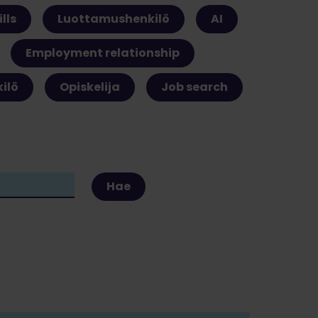
lls
Luottamushenkilö
AI
Employment relationship
kilö
Opiskelija
Job search