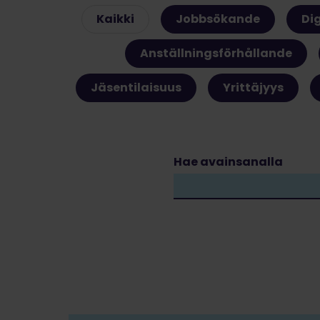
Kaikki
Jobbsökande
Di
Anställningsförhållande
Jäsentilaisuus
Yrittäjyys
Hae avainsanalla