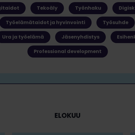
gitaidot
Tekoäly
Työnhaku
Digiski
Työelämätaidot ja hyvinvointi
Työsuhde
Ura ja työelämä
Jäsenyhdistys
Esihen
Professional development
ELOKUU