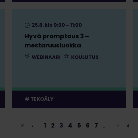
25.8. klo 9:00 – 11:00
Hyvä promptaus 3 –
mestaruusluokka
WEBINAARI
KOULUTUS
TEKOÄLY
1
2
3
4
5
6
7
…