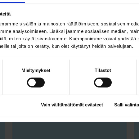
työelämän tekoäly!
WEBINAARI
KOULUTUS
teitä
mamme sisällön ja mainosten räätälöimiseen, sosiaalisen medi
mme analysoimiseen. Lisäksi jaamme sosiaalisen median, maino
iitä, miten käytät sivustoamme. Kumppanimme voivat yhdistää nä
 heille tai joita on kerätty, kun olet käyttänyt heidän palvelujaan.
TEKOÄLY
Mieltymykset
Tilastot
21.8. klo 9:00 – 12:00
Projektinhallinta 3 –
Vain välttämättömät evästeet
Salli valinta
riskienhallinta ja viestintä
WEBINAARI
KOULUTUS