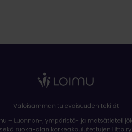
Valoisamman tulevaisuuden tekijät
mu – Luonnon-, ympäristö- ja metsätieteilijö
sekä ruoka-alan korkeakoulutettujen liitto ry