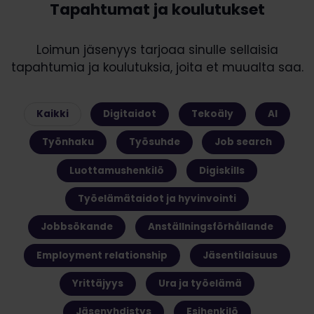
Tapahtumat ja koulutukset
Loimun jäsenyys tarjoaa sinulle sellaisia
tapahtumia ja koulutuksia, joita et muualta saa.
Kaikki
Digitaidot
Tekoäly
AI
Työnhaku
Työsuhde
Job search
Luottamushenkilö
Digiskills
Työelämätaidot ja hyvinvointi
Jobbsökande
Anställningsförhållande
Employment relationship
Jäsentilaisuus
Yrittäjyys
Ura ja työelämä
Jäsenyhdistys
Esihenkilö