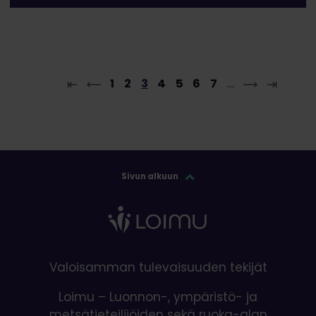
1
2
3
4
5
6
7
…
Sivun alkuun
Valoisamman tulevaisuuden tekijät
Loimu – Luonnon-, ympäristö- ja
metsätieteilijöiden sekä ruoka-alan