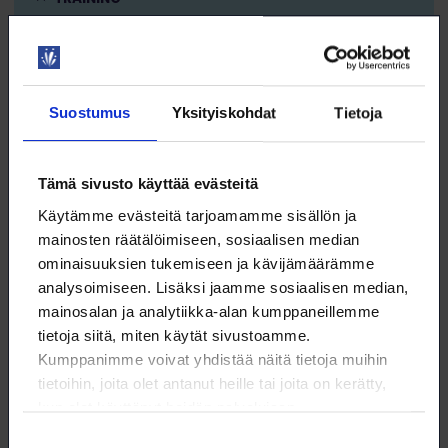
PROFESSIONAL DEVELOPMENT
Suostumus
Yksityiskohdat
Tietoja
21.8. klo 9:00 – 12:00
Tämä sivusto käyttää evästeitä
Projektinhallinta 3 – riskienhallinta ja
Käytämme evästeitä tarjoamamme sisällön ja
viestintä
mainosten räätälöimiseen, sosiaalisen median
WEBINAARI
ominaisuuksien tukemiseen ja kävijämäärämme
analysoimiseen. Lisäksi jaamme sosiaalisen median,
KOULUTUS
mainosalan ja analytiikka-alan kumppaneillemme
tietoja siitä, miten käytät sivustoamme.
Kumppanimme voivat yhdistää näitä tietoja muihin
DIGITAIDOT
tietoihin, joita olet antanut heille tai joita on kerätty,
kun olet käyttänyt heidän palvelujaan.
Suostumuksen