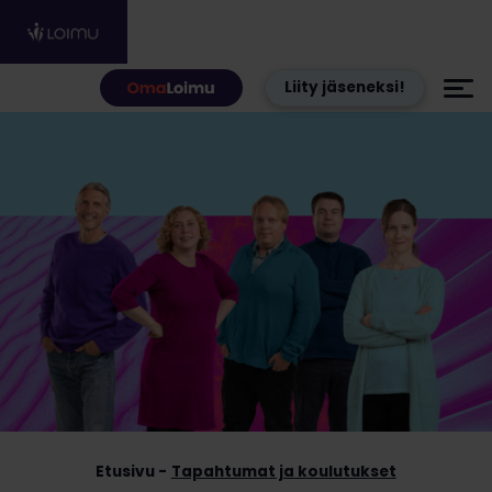
Hyppää sisältöön
Liity jäseneksi!
Etusivu
Tapahtumat ja koulutukset