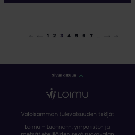
1
2
3
4
5
6
7
…
Sivun alkuun
Valoisamman tulevaisuuden tekijät
Loimu – Luonnon-, ympäristö- ja
metsätieteilijöiden sekä ruoka-alan