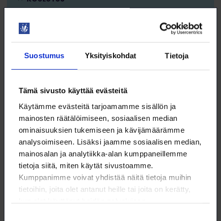
DIGITAIDOT
Suostumus
Yksityiskohdat
Tietoja
21.8. klo 8:30 – 28.8. klo 12:00
Tämä sivusto käyttää evästeitä
EU regulation on medical devices (MDR)
Käytämme evästeitä tarjoamamme sisällön ja
and on in vitro diagnostic devices (IVDR)
mainosten räätälöimiseen, sosiaalisen median
WEBINAR
ominaisuuksien tukemiseen ja kävijämäärämme
analysoimiseen. Lisäksi jaamme sosiaalisen median,
TRAINING
mainosalan ja analytiikka-alan kumppaneillemme
tietoja siitä, miten käytät sivustoamme.
Kumppanimme voivat yhdistää näitä tietoja muihin
PROFESSIONAL DEVELOPMENT
tietoihin, joita olet antanut heille tai joita on kerätty,
kun olet käyttänyt heidän palvelujaan.
Suostumuksen