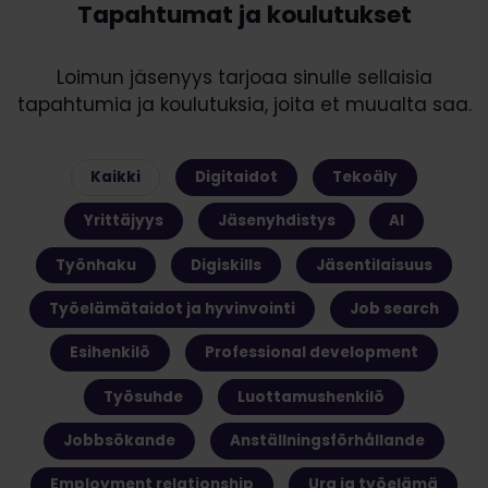
Tapahtumat ja koulutukset
Loimun jäsenyys tarjoaa sinulle sellaisia
tapahtumia ja koulutuksia, joita et muualta saa.
Kaikki
Digitaidot
Tekoäly
Yrittäjyys
Jäsenyhdistys
AI
Työnhaku
Digiskills
Jäsentilaisuus
Työelämätaidot ja hyvinvointi
Job search
Esihenkilö
Professional development
Työsuhde
Luottamushenkilö
Jobbsökande
Anställningsförhållande
Employment relationship
Ura ja työelämä