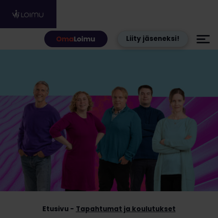
Hyppää sisältöön
Liity jäseneksi!
Etusivu
Tapahtumat ja koulutukset