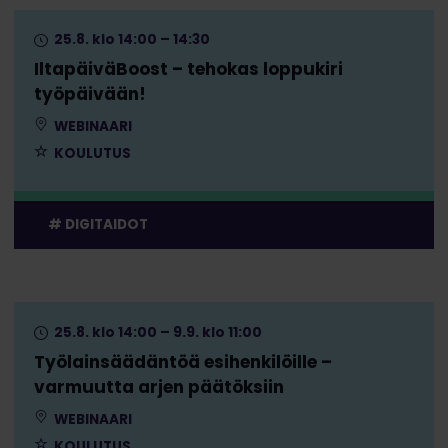
25.8. klo 14:00 – 14:30
IltapäiväBoost – tehokas loppukiri
työpäivään!
WEBINAARI
KOULUTUS
DIGITAIDOT
25.8. klo 14:00 – 9.9. klo 11:00
Työlainsäädäntöä esihenkilöille –
varmuutta arjen päätöksiin
WEBINAARI
KOULUTUS