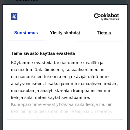
ESIHENKILÖ
Suostumus
Yksityiskohdat
Tietoja
26.8. klo 9:00 – 12:00
Tämä sivusto käyttää evästeitä
Excel jatko 2 – dynaaminen laskenta ja
Käytämme evästeitä tarjoamamme sisällön ja
pivot
mainosten räätälöimiseen, sosiaalisen median
WEBINAARI
ominaisuuksien tukemiseen ja kävijämäärämme
analysoimiseen. Lisäksi jaamme sosiaalisen median,
KOULUTUS
mainosalan ja analytiikka-alan kumppaneillemme
tietoja siitä, miten käytät sivustoamme.
Kumppanimme voivat yhdistää näitä tietoja muihin
DIGITAIDOT
tietoihin, joita olet antanut heille tai joita on kerätty,
kun olet käyttänyt heidän palvelujaan.
Suostumuksen