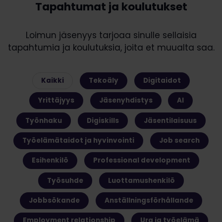
Tapahtumat ja koulutukset
Loimun jäsenyys tarjoaa sinulle sellaisia
tapahtumia ja koulutuksia, joita et muualta saa.
Kaikki
Tekoäly
Digitaidot
Yrittäjyys
Jäsenyhdistys
AI
Työnhaku
Digiskills
Jäsentilaisuus
Työelämätaidot ja hyvinvointi
Job search
Esihenkilö
Professional development
Työsuhde
Luottamushenkilö
Jobbsökande
Anställningsförhållande
Employment relationship
Ura ja työelämä