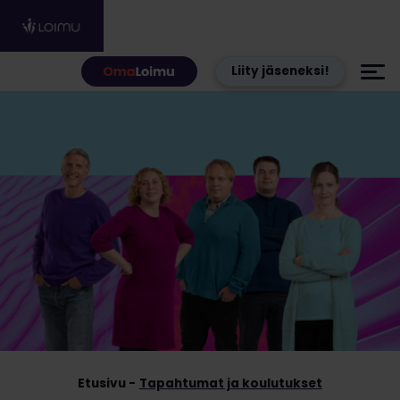
Hyppää sisältöön
Liity jäseneksi!
Etusivu
Tapahtumat ja koulutukset