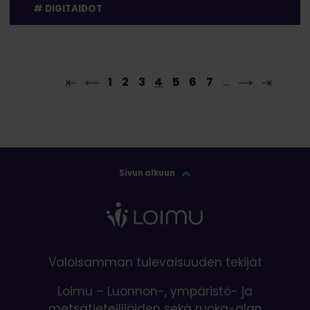
DIGITAIDOT
1
2
3
4
5
6
7
…
Sivun alkuun
Valoisamman tulevaisuuden tekijät
Loimu – Luonnon-, ympäristö- ja
metsätieteilijöiden sekä ruoka-alan