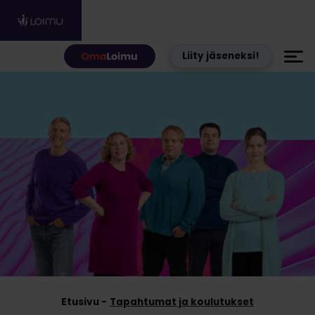
Hyppää sisältöön
Liity jäseneksi!
Etusivu
Tapahtumat ja koulutukset