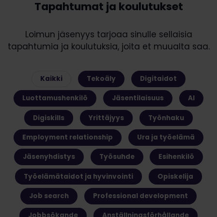
Tapahtumat ja koulutukset
Loimun jäsenyys tarjoaa sinulle sellaisia
tapahtumia ja koulutuksia, joita et muualta saa.
Kaikki
Tekoäly
Digitaidot
Luottamushenkilö
Jäsentilaisuus
AI
Digiskills
Yrittäjyys
Työnhaku
Employment relationship
Ura ja työelämä
Jäsenyhdistys
Työsuhde
Esihenkilö
Työelämätaidot ja hyvinvointi
Opiskelija
Job search
Professional development
Jobbsökande
Anställningsförhållande