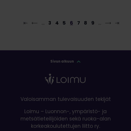
…
3
4
5
6
7
8
9
…
Sivun alkuun
Valoisamman tulevaisuuden tekijät
Loimu – Luonnon-, ympäristö- ja
metsätieteilijöiden sekä ruoka-alan
korkeakoulutettujen liitto ry.