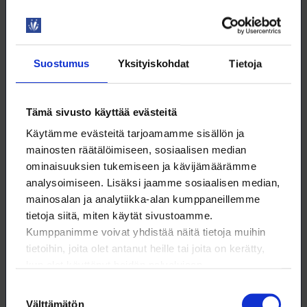
DIGITAIDOT
Suostumus
Yksityiskohdat
Tietoja
3.9. klo 9:00 – 11:00
ChatGPT 4 – agentit ja GPT:t
Tämä sivusto käyttää evästeitä
Käytämme evästeitä tarjoamamme sisällön ja
WEBINAARI
mainosten räätälöimiseen, sosiaalisen median
KOULUTUS
ominaisuuksien tukemiseen ja kävijämäärämme
analysoimiseen. Lisäksi jaamme sosiaalisen median,
mainosalan ja analytiikka-alan kumppaneillemme
TEKOÄLY
tietoja siitä, miten käytät sivustoamme.
Kumppanimme voivat yhdistää näitä tietoja muihin
tietoihin, joita olet antanut heille tai joita on kerätty,
kun olet käyttänyt heidän palvelujaan.
Suostumuksen
3.9. klo 9:00 – 9:30
Välttämätön