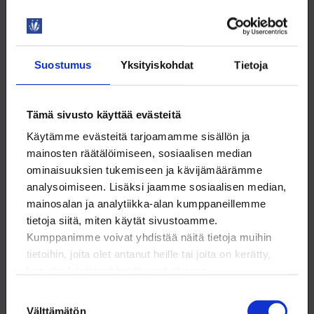
TEKOÄLY
Suostumus
Yksityiskohdat
Tietoja
3.9. klo 9:00 – 9:30
AamuBoost – tehokas startti työpäivään!
Tämä sivusto käyttää evästeitä
Käytämme evästeitä tarjoamamme sisällön ja
WEBINAARI
mainosten räätälöimiseen, sosiaalisen median
KOULUTUS
ominaisuuksien tukemiseen ja kävijämäärämme
analysoimiseen. Lisäksi jaamme sosiaalisen median,
mainosalan ja analytiikka-alan kumppaneillemme
DIGITAIDOT
tietoja siitä, miten käytät sivustoamme.
Kumppanimme voivat yhdistää näitä tietoja muihin
tietoihin, joita olet antanut heille tai joita on kerätty,
kun olet käyttänyt heidän palvelujaan.
Suostumuksen
3.9. klo 9:00 – 12:00
Välttämätön