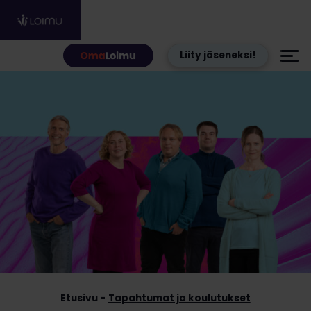
Hyppää sisältöön
Liity jäseneksi!
Etusivu
Tapahtumat ja koulutukset