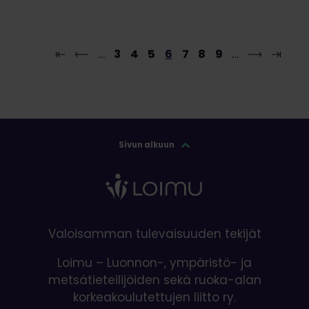
…
3
4
5
6
7
8
9
…
Sivun alkuun
Valoisamman tulevaisuuden tekijät
Loimu – Luonnon-, ympäristö- ja
metsätieteilijöiden sekä ruoka-alan
korkeakoulutettujen liitto ry.