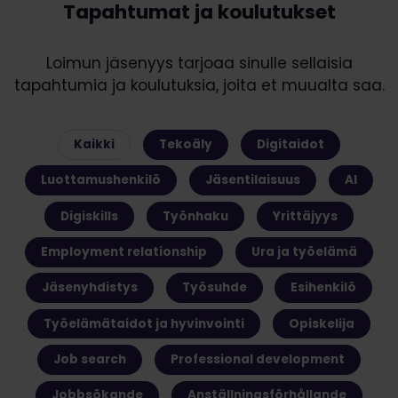
Tapahtumat ja koulutukset
Loimun jäsenyys tarjoaa sinulle sellaisia
tapahtumia ja koulutuksia, joita et muualta saa.
Kaikki
Tekoäly
Digitaidot
Luottamushenkilö
Jäsentilaisuus
AI
Digiskills
Työnhaku
Yrittäjyys
Employment relationship
Ura ja työelämä
Jäsenyhdistys
Työsuhde
Esihenkilö
Työelämätaidot ja hyvinvointi
Opiskelija
Job search
Professional development
Jobbsökande
Anställningsförhållande